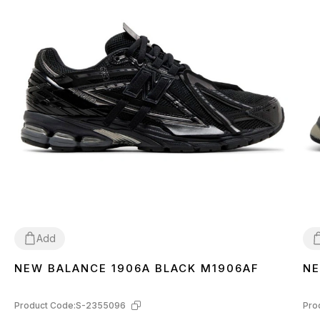
Add
NEW BALANCE 1906A BLACK M1906AF
NE
36
37
38
39
40
41
42
43
44
45
3
Product Code:
S-2355096
Pro