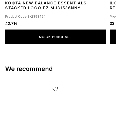
КОФТА NEW BALANCE ESSENTIALS
ШО
XL
L
STACKED LOGO FZ MJ31536NNY
RE
Product Code:
S-2353494
Pro
42.71€
33
QUICK PURCHASE
We recommend