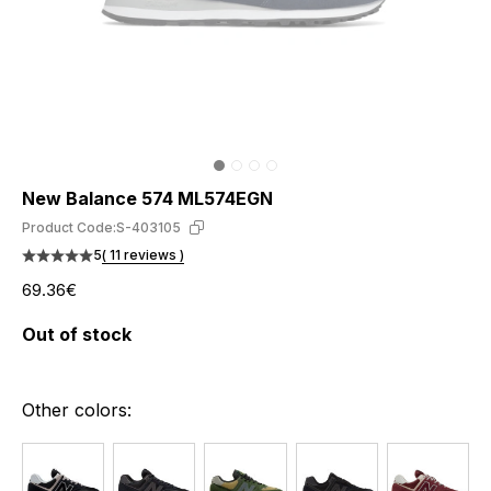
New Balance 574 ML574EGN
Product Code:
S-403105
5
( 11 reviews )
69.36€
Out of stock
Other colors: