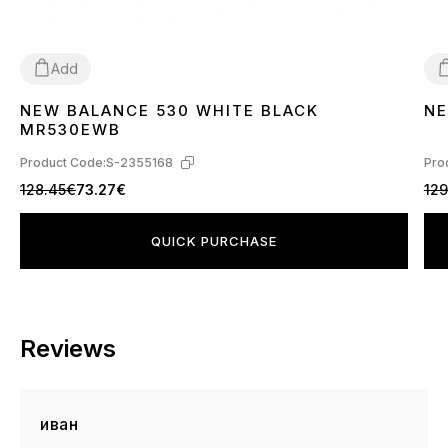
Add
NEW BALANCE 530 WHITE BLACK
NE
36
37
38
39
40
41
42
43
44
45
46
3
MR530EWB
Product Code:
S-2355168
Pro
128.45€
73.27€
129
QUICK PURCHASE
Reviews
иван