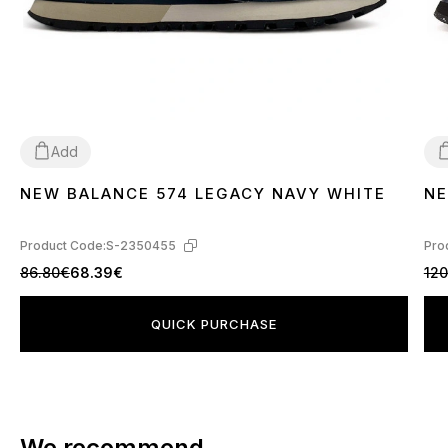
Add
NEW BALANCE 574 LEGACY NAVY WHITE
NE
36
37
38
39
40
3
Product Code:
S-2350455
Pro
86.80€
68.39€
120
QUICK PURCHASE
We recommend