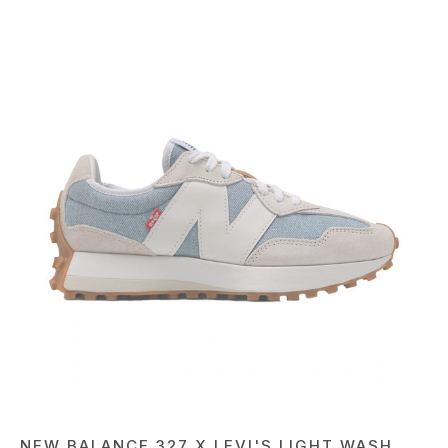
NEW BALANCE 327 X LEVI'S LIGHT WASH