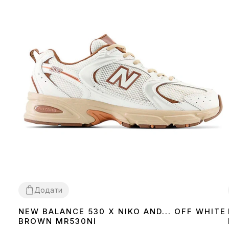
Додати
NEW BALANCE 530 X NIKO AND... OFF WHITE
36
37
38
39
40
41
42
43
45
BROWN MR530NI