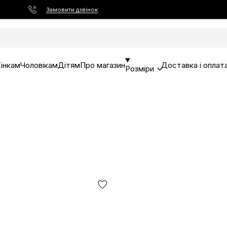
Замовити дзвінок
інкам
Чоловікам
Дітям
Про магазин
Доставка і оплат
Розміри