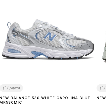
Додати
NEW BALANCE 530 WHITE CAROLINA BLUE
NEW
36
37
38
39
40
41
42
43
44
36
3
MR530MIC