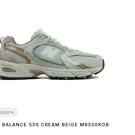
Додати
 BALANCE 530 CREAM BEIGE MR530KOB
7
38
39
40
41
42
43
44
45