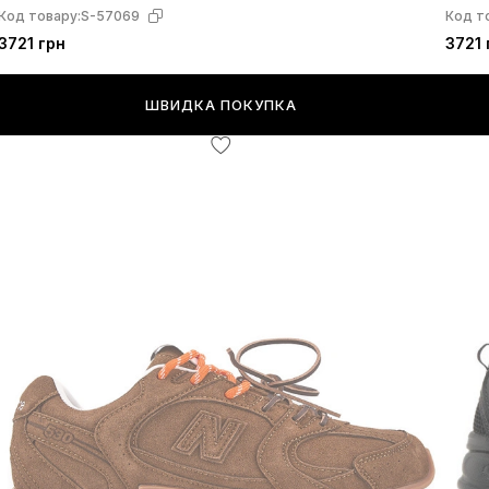
Код товару:
S-57069
Код т
3721 грн
3721 
ШВИДКА ПОКУПКА