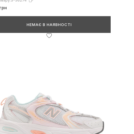
овару:
S-56274
грн
НЕМАЄ В НАЯВНОСТІ