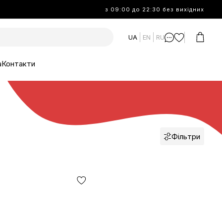
з 09:00 до 22:30 без вихідних
UA
EN
RU
а
Контакти
Фільтри