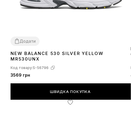
Додати
NEW BALANCE 530 SILVER YELLOW
37
MR530UNX
Код товару:
S-56796
3569 грн
ШВИДКА ПОКУПКА