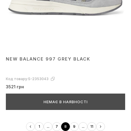
NEW BALANCE 997 GREY BLACK
Код товару:
S-2353043
3521 грн
НЕМАЄ В НАЯВНОСТІ
1
...
7
8
9
...
11