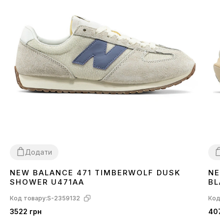
Додати
NEW BALANCE 471 TIMBERWOLF DUSK
NE
36
37
38
39
40
3
SHOWER U471AA
B
Код товару:
S-2359132
Код
3522 грн
407