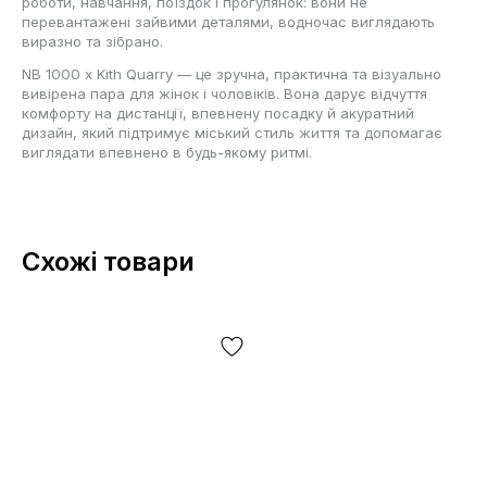
роботи, навчання, поїздок і прогулянок: вони не
перевантажені зайвими деталями, водночас виглядають
виразно та зібрано.
NB 1000 x Kith Quarry — це зручна, практична та візуально
вивірена пара для жінок і чоловіків. Вона дарує відчуття
комфорту на дистанції, впевнену посадку й акуратний
дизайн, який підтримує міський стиль життя та допомагає
виглядати впевнено в будь-якому ритмі.
Схожі товари