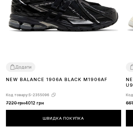
Додати
NEW BALANCE 1906A BLACK M1906AF
NE
36
37
38
39
40
41
42
43
44
45
3
U
Код товару:
S-2355096
Код
7220 грн
4012 грн
661
ШВИДКА ПОКУПКА