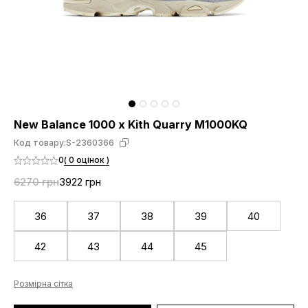
New Balance 1000 x Kith Quarry M1000KQ
Код товару:
S-2360366
0
( 0 оцінок )
6270 грн
3922 грн
36
37
38
39
40
42
43
44
45
Розмірна сітка