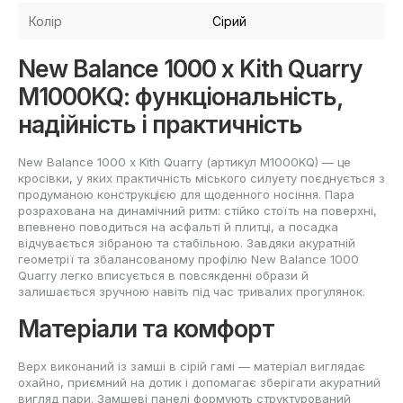
Колір
Сірий
New Balance 1000 x Kith Quarry
M1000KQ: функціональність,
надійність і практичність
New Balance 1000 x Kith Quarry (артикул M1000KQ) — це
кросівки, у яких практичність міського силуету поєднується з
продуманою конструкцією для щоденного носіння. Пара
розрахована на динамічний ритм: стійко стоїть на поверхні,
впевнено поводиться на асфальті й плитці, а посадка
відчувається зібраною та стабільною. Завдяки акуратній
геометрії та збалансованому профілю New Balance 1000
Quarry легко вписується в повсякденні образи й
залишається зручною навіть під час тривалих прогулянок.
Матеріали та комфорт
Верх виконаний із замші в сірій гамі — матеріал виглядає
охайно, приємний на дотик і допомагає зберігати акуратний
вигляд пари. Замшеві панелі формують структурований