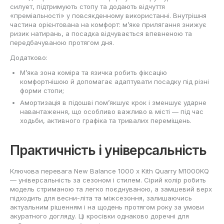
силует, підтримують стопу та додають відчуття
«преміальності» у повсякденному використанні. Внутрішня
частина орієнтована на комфорт: м’яке прилягання знижує
ризик натирань, а посадка відчувається впевненою та
передбачуваною протягом дня.
Додатково:
М’яка зона коміра та язичка робить фіксацію
комфортнішою й допомагає адаптувати посадку під різні
форми стопи;
Амортизація в підошві пом’якшує крок і зменшує ударне
навантаження, що особливо важливо в місті — під час
ходьби, активного графіка та тривалих переміщень.
Практичність і універсальність
Ключова перевага New Balance 1000 x Kith Quarry M1000KQ
— універсальність за сезоном і стилем. Сірий колір робить
модель стриманою та легко поєднуваною, а замшевий верх
підходить для весни-літа та міжсезоння, залишаючись
актуальним рішенням і на щодень протягом року за умови
акуратного догляду. Ці кросівки однаково доречні для