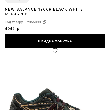
NEW BALANCE 1906R BLACK WHITE
40
41
M1906RFB
Код товару:
S-2355093
4042 грн
ШВИДКА ПОКУПКА