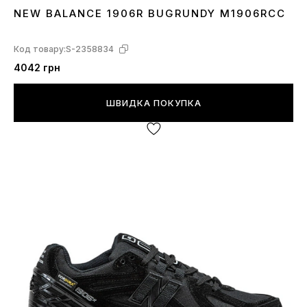
NEW BALANCE 1906R BUGRUNDY M1906RCC
38
39
Код товару:
S-2358834
4042 грн
ШВИДКА ПОКУПКА