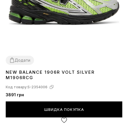
Додати
NEW BALANCE 1906R VOLT SILVER
41
M1906RCG
Код товару:
S-2354006
3891 грн
ШВИДКА ПОКУПКА