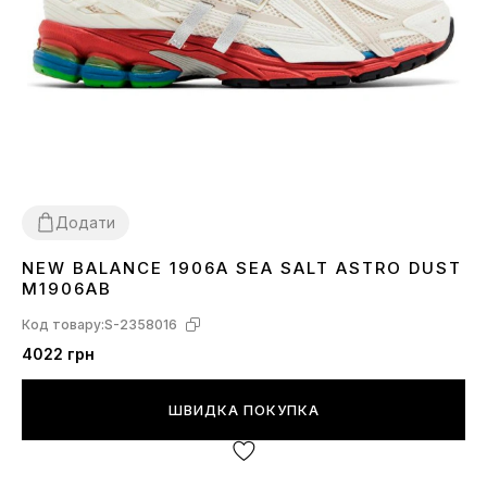
Додати
NEW BALANCE 1906A SEA SALT ASTRO DUST
36
37
38
39
40
41
43
M1906AB
Код товару:
S-2358016
4022 грн
ШВИДКА ПОКУПКА