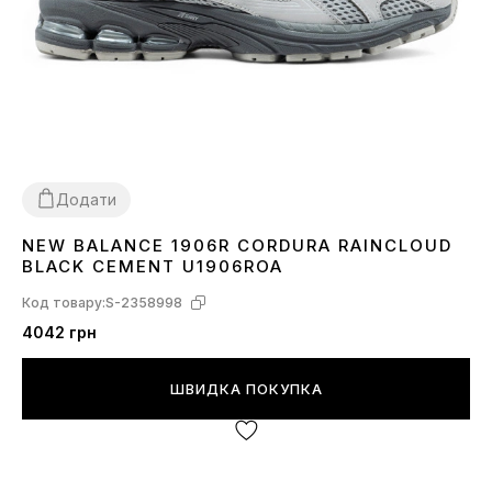
Додати
NEW BALANCE 1906R CORDURA RAINCLOUD
40
41
BLACK CEMENT U1906ROA
Код товару:
S-2358998
4042 грн
ШВИДКА ПОКУПКА