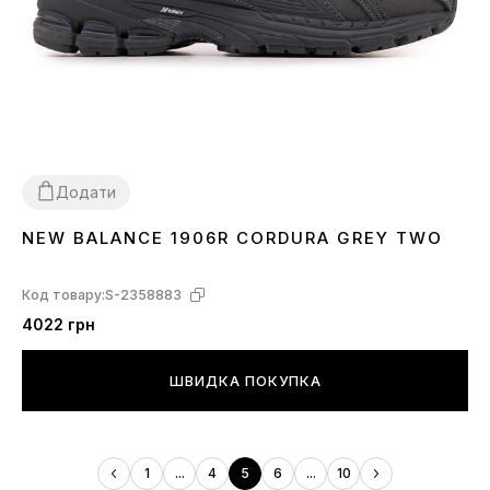
Додати
NEW BALANCE 1906R CORDURA GREY TWO
36
37
38
39
40
41
42
Код товару:
S-2358883
4022 грн
ШВИДКА ПОКУПКА
1
...
4
5
6
...
10