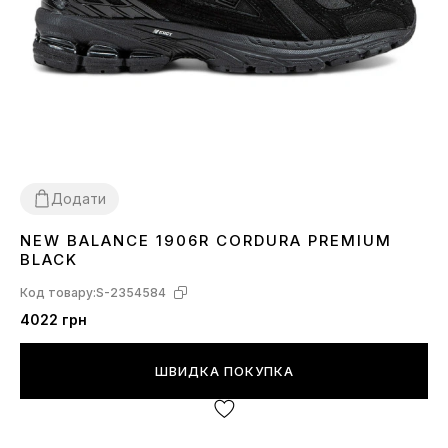
Додати
NEW BALANCE 1906R CORDURA PREMIUM
44
45
BLACK
Код товару:
S-2354584
4022 грн
ШВИДКА ПОКУПКА