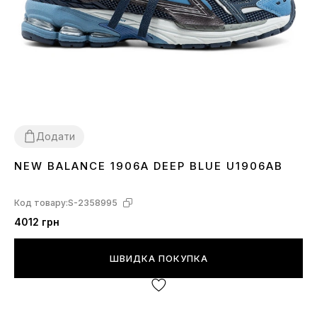
Додати
NEW BALANCE 1906A DEEP BLUE U1906AB
40
41
42
45
Код товару:
S-2358995
4012 грн
ШВИДКА ПОКУПКА