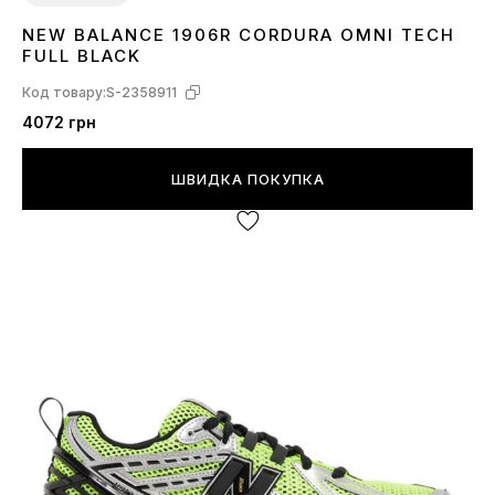
NEW BALANCE 1906R CORDURA OMNI TECH
37
41
44
FULL BLACK
Код товару:
S-2358911
4072 грн
ШВИДКА ПОКУПКА