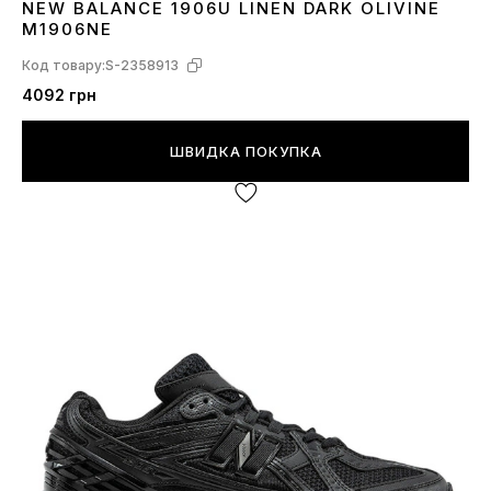
NEW BALANCE 1906U LINEN DARK OLIVINE
43
44
45
M1906NE
Код товару:
S-2358913
4092 грн
ШВИДКА ПОКУПКА