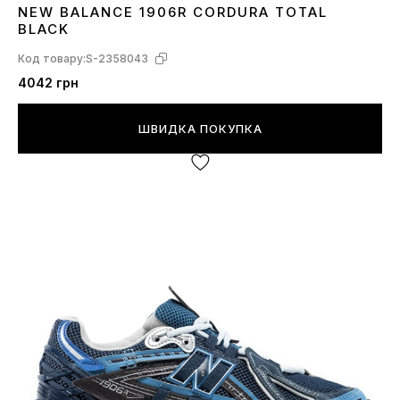
NEW BALANCE 1906R CORDURA TOTAL
37
40
41
42
43
44
45
BLACK
Код товару:
S-2358043
4042 грн
ШВИДКА ПОКУПКА