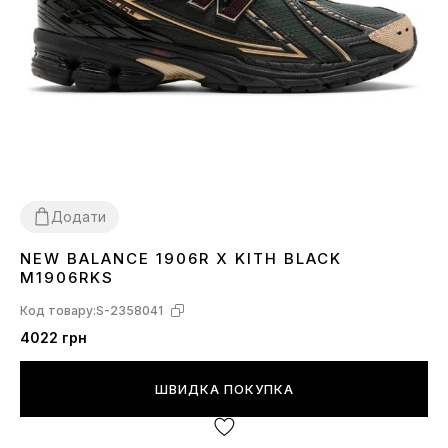
Додати
NEW BALANCE 1906R X KITH BLACK
40
41
42
43
44
M1906RKS
Код товару:
S-2358041
4022 грн
ШВИДКА ПОКУПКА