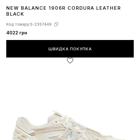
NEW BALANCE 1906R CORDURA LEATHER
36
37
39
42
BLACK
Код товару:
S-2357449
4022 грн
ШВИДКА ПОКУПКА