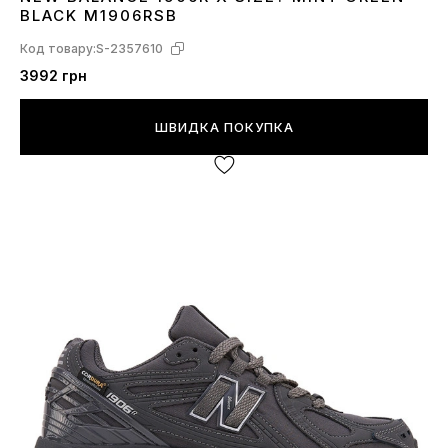
37
38
39
BLACK M1906RSB
Код товару:
S-2357610
3992 грн
ШВИДКА ПОКУПКА