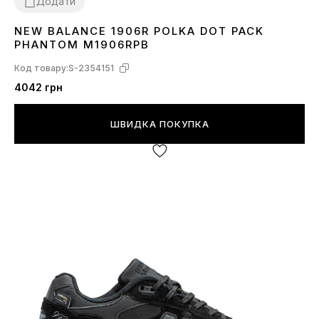
Додати
NEW BALANCE 1906R POLKA DOT PACK
36
37
38
39
40
41
PHANTOM M1906RPB
Код товару:
S-2354151
4042 грн
ШВИДКА ПОКУПКА