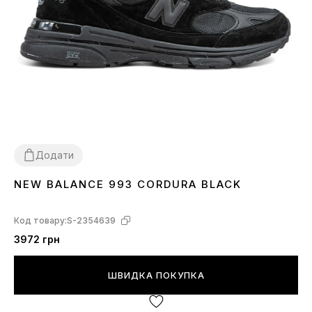
Додати
NEW BALANCE 993 CORDURA BLACK
41
Код товару:
S-2354639
3972 грн
ШВИДКА ПОКУПКА