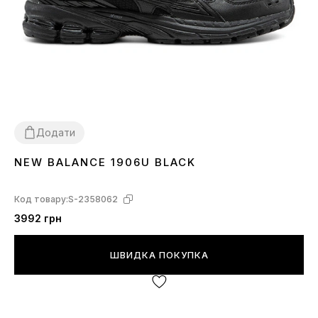
Додати
NEW BALANCE 1906U BLACK
37
38
40
41
42
43
44
Код товару:
S-2358062
3992 грн
ШВИДКА ПОКУПКА