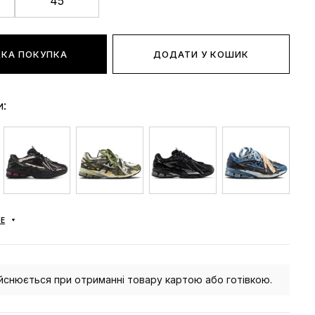
45
КА ПОКУПКА
ДОДАТИ У КОШИК
и:
Е
йснюється при отриманні товару картою або готівкою.