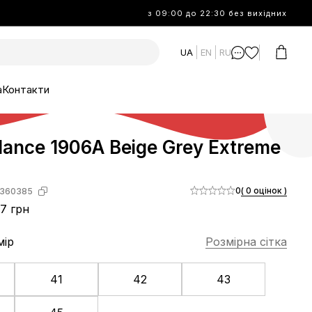
з 09:00 до 22:30 без вихідних
UA
EN
RU
а
Контакти
ance 1906A Beige Grey Extreme
0
( 0 оцінок )
360385
7 грн
мір
Розмірна сітка
41
42
43