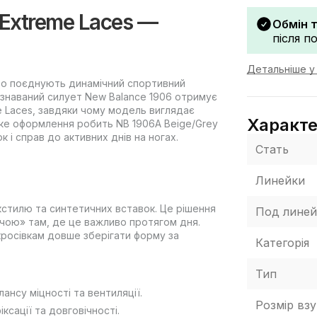
 Extreme Laces —
Обмін 
після п
Детальніше у 
 що поєднують динамічний спортивний
впізнаваний силует New Balance 1906 отримує
e Laces, завдяки чому модель виглядає
Характ
 Таке оформлення робить NB 1906A Beige/Grey
 і справ до активних днів на ногах.
Стать
Линейки
кстилю та синтетичних вставок. Це рішення
Под линей
чою» там, де це важливо протягом дня.
кросівкам довше зберігати форму за
Категорія
Тип
ансу міцності та вентиляції.
Розмір взу
ксації та довговічності.