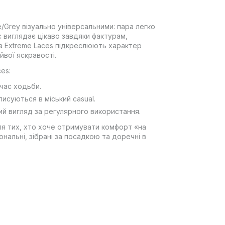
Grey візуально універсальними: пара легко
 виглядає цікаво завдяки фактурам,
а Extreme Laces підкреслюють характер
вої яскравості.
es:
 час ходьби.
писуються в міський casual.
ий вигляд за регулярного використання.
ля тих, хто хоче отримувати комфорт «на
нальні, зібрані за посадкою та доречні в