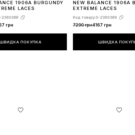
ANCE 1906A BURGUNDY
NEW BALANCE 1906A 
40
41
42
43
44
45
36
37
38
39
40
41
42
44
45
TREME LACES
EXTREME LACES
-2360388
Код товару:
S-2360389
67 грн
7290 грн
4167 грн
ШВИДКА ПОКУПКА
ШВИДКА ПОКУП