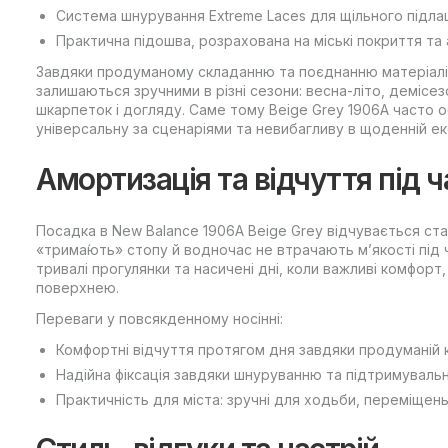
Система шнурування Extreme Laces для щільного підла
Практична підошва, розрахована на міські покриття та 
Завдяки продуманому складанню та поєднанню матеріалів
залишаються зручними в різні сезони: весна-літо, демісезо
шкарпеток і догляду. Саме тому Beige Grey 1906A часто 
універсальну за сценаріями та невибагливу в щоденній ек
Амортизація та відчуття під 
Посадка в New Balance 1906A Beige Grey відчувається ста
«трима́ють» стопу й водночас не втрачають м’якості під 
тривалі прогулянки та насичені дні, коли важливі комфорт
поверхнею.
Переваги у повсякденному носінні:
Комфортні відчуття протягом дня завдяки продуманій к
Надійна фіксація завдяки шнуруванню та підтримуваль
Практичність для міста: зручні для ходьби, переміщень 