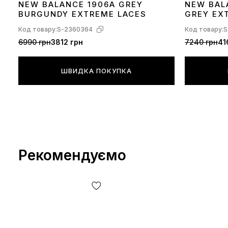
NEW BALANCE 1906A GREY
NEW BAL
40
41
42
43
44
36
37
38
39
BURGUNDY EXTREME LACES
GREY EX
Код товару:
S-2360364
Код товару:
S
6990 грн
3812 грн
7240 грн
41
ШВИДКА ПОКУПКА
Рекомендуємо