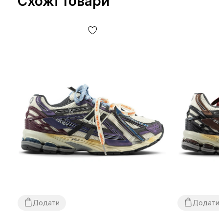
Схожі товари
Додати
Додат