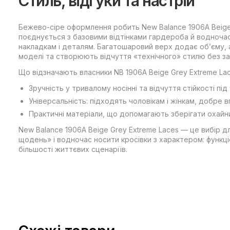
Стиль, відгуки та настрій
Бежево-сіре оформлення робить New Balance 1906A Beige/
поєднується з базовими відтінками гардероба й водночас
накладкам і деталям. Багатошаровий верх додає об’єму, 
моделі та створюють відчуття «технічного» стилю без зай
Що відзначають власники NB 1906A Beige Grey Extreme Lac
Зручність у тривалому носінні та відчуття стійкості під
Універсальність: підходять чоловікам і жінкам, добре в
Практичні матеріали, що допомагають зберігати охайн
New Balance 1906A Beige Grey Extreme Laces — це вибір д
щодень» і водночас носити кросівки з характером: функціо
більшості життєвих сценаріїв.