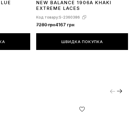
BLUE
NEW BALANCE 1906A KHAKI
36
37
38
39
40
41
42
43
44
EXTREME LACES
Код товару:
S-2360386
7280 грн
4167 грн
КА
ШВИДКА ПОКУПКА