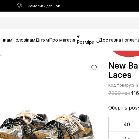
Замовити дзвінок
інкам
Чоловікам
Дітям
Про магазин
Доставка і оплат
Розміри
s
New Bal
Laces
Код товару:
S-2
7290 грн
416
Оберіть роз
40