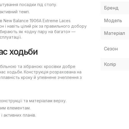
штування посадки під стопу.
Бренд
активний темп.
Модель
 New Balance 1906A Extreme Laces
н і навіть цілий рік за правильного добору
обирають як «одну пару на багато» —
Матеріал
сплуатації.
Сезон
час ходьби
Колір
більною та зібраною: кросівки добре
час ходьби. Конструкція розрахована на
, плавність кроку й упевнене зчеплення з
онструкції та матеріалам верху.
ним елементам.
і активних планів.