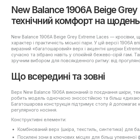
New Balance 1906A Beige Grey
технічний комфорт на щодень
New Balance 1906A Beige Grey Extreme Laces — кросівки,
характер і практичність міської пари. У цій версії 1906A 
виразний «багатошаровий» верх і акцентні шнурки Extrem
сучасно та зібрано навіть у спокійній бежево-сірій гамі.
зручним вибором для повсякденного ритму: від прогулянок
Що всередині та зовні
Верх New Balance 1906A виконаний із поєднання шкіри, те
робить модель одночасно зносостійкою та більш «дихаю
Багатошарова конструкція підтримує стопу й допомагає 
регулярного носіння.
Конструктивні елементи:
Комбінований верх (шкіра, текстиль, синтетика) для бал
Посилені зони в ключових місцях для більш упевненої фі