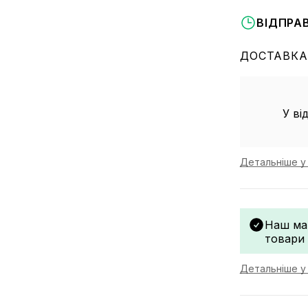
ВІДПРА
ДОСТАВКА
У ві
Детальніше у 
Наш ма
товари
Детальніше у 