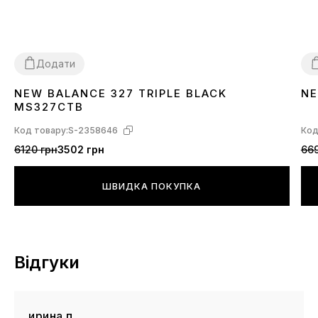
Додати
NEW BALANCE 327 TRIPLE BLACK
NE
36
37
38
39
40
41
42
43
44
45
3
MS327CTB
Код товару:
S-2358646
Код
6120 грн
3502 грн
669
ШВИДКА ПОКУПКА
Відгуки
ирина п