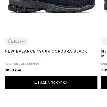
Додати
NEW BALANCE 1906R CORDURA BLACK
NE
41
4
M1
Код товару:
S-2351644
Код
3880 грн
40
ШВИДКА ПОКУПКА