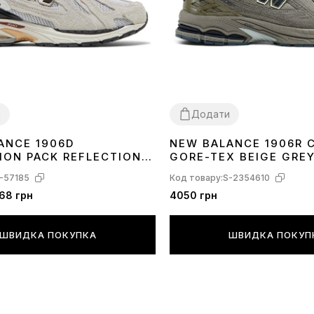
и
Додати
ANCE 1906D
NEW BALANCE 1906R 
40
41
42
43
44
45
41
42
43
44
45
46
ION PACK REFLECTION
GORE-TEX BEIGE GRE
-57185
Код товару:
S-2354610
68 грн
4050 грн
ШВИДКА ПОКУПКА
ШВИДКА ПОКУП