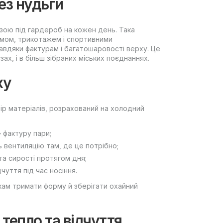
без нудьги
азою під гардероб на кожен день. Така
імом, трикотажем і спортивними
вдяки фактурам і багатошаровості верху. Це
ах, і в більш зібраних міських поєднаннях.
ху
ір матеріалів, розрахований на холодний
 фактуру пари;
 вентиляцію там, де це потрібно;
а сирості протягом дня;
чуття під час носіння.
кам тримати форму й зберігати охайний
тепло та відчуття