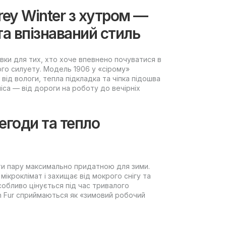
rey Winter з хутром —
та впізнаваний стиль
івки для тих, хто хоче впевнено почуватися в
ого силуету. Модель 1906 у «сірому»
від вологи, тепла підкладка та чіпка підошва
са — від дороги на роботу до вечірніх
егоди та тепло
ти пару максимально придатною для зими.
кроклімат і захищає від мокрого снігу та
собливо цінується під час тривалого
ith Fur сприймаються як «зимовий робочий