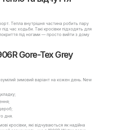
форт. Тепла внутрішня частина робить пару
під час ходьби. Такі кросівки підходять для
покриття під ногами — просто вийти з дому
906R Gore-Tex Grey
озумілий зимовий варіант на кожен день. New
дкладку;
ення;
дероб;
о дня.
ові кросівки, які відчуваються як надійна