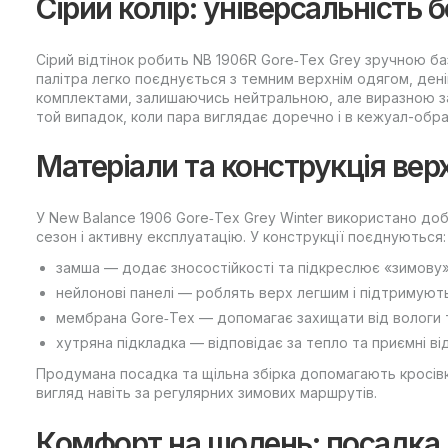
Сірий колір: універсальність 
Сірий відтінок робить NB 1906R Gore‑Tex Grey зручною б
палітра легко поєднується з темним верхнім одягом, ден
комплектами, залишаючись нейтральною, але виразною за
той випадок, коли пара виглядає доречно і в кежуал-образ
Матеріали та конструкція вер
У New Balance 1906 Gore‑Tex Grey Winter використано доб
сезон і активну експлуатацію. У конструкції поєднуються:
замша — додає зносостійкості та підкреслює «зимову»
нейлонові панелі — роблять верх легшим і підтримують
мембрана Gore‑Tex — допомагає захищати від вологи т
хутряна підкладка — відповідає за тепло та приємні від
Продумана посадка та щільна збірка допомагають кросів
вигляд навіть за регулярних зимових маршрутів.
Комфорт на щодень: посадка, 