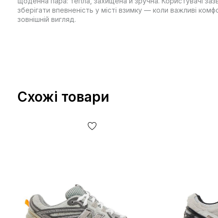
щоденна пара: тепла, захищена й зручна. Користувачі заз
зберігати впевненість у місті взимку — коли важливі комфо
зовнішній вигляд.
Схожі товари