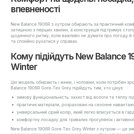
впевненості
New Balance 1906R з хутром обирають за практичний ком
затишною з перших хвилин, а конструкція підтримує стопу 
щоденного ритму, коли важливо не думати про погоду й 
та спокійно рухатися у справах.
Кому підійдуть New Balance 1
Winter
Цю модель обирають і жінки, і чоловіки, коли потрібен зр
Balance 1906R Gore‑Tex Grey підійдуть тим, хто цінує:
зимову функціональність: захист від вологи та теплу пі
практичні матеріали, розраховані на сезонне навантаж
універсальний сірий колір, який легко вписується в гар
комфортну посадку для тривалих прогулянок і активног
New Balance 1906R Gore‑Tex Grey Winter з хутром — це зим