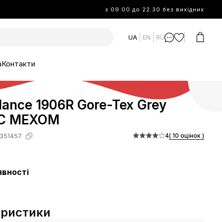
з 09:00 до 22:30 без вихідних
UA
EN
RU
а
Контакти
ance 1906R Gore-Tex Grey
 С МЕХОМ
4
( 10 оцінок )
351457
явності
еристики