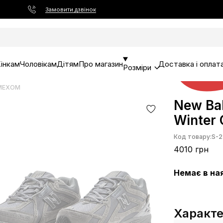
Замовити дзвінок
інкам
Чоловікам
Дітям
Про магазин
Доставка і оплат
Розміри
 МЕХОМ
New Bal
Winter
Код товару:
S-2
4010 грн
Немає в на
Характ