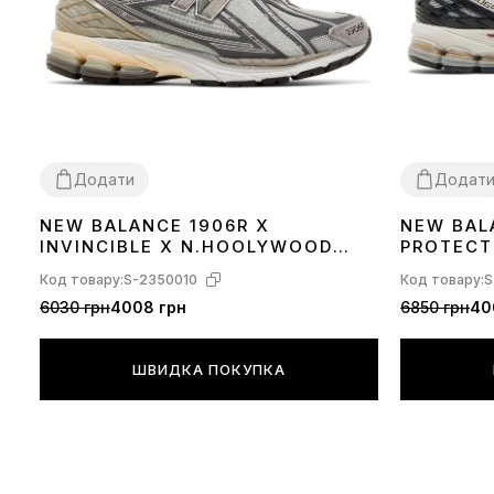
Додати
Додат
NEW BALANCE 1906R X
NEW BAL
37
38
39
40
41
42
44
45
36
37
38
39
INVINCIBLE X N.HOOLYWOOD
PROTECT
GREY SWAN M1906RNI
M1906DC
Код товару:
S-2350010
Код товару:
S
6030 грн
4008 грн
6850 грн
40
ШВИДКА ПОКУПКА