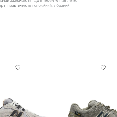
вичай зазначають, що в 1906R Winter легко
рт, практичність і спокійний, зібраний