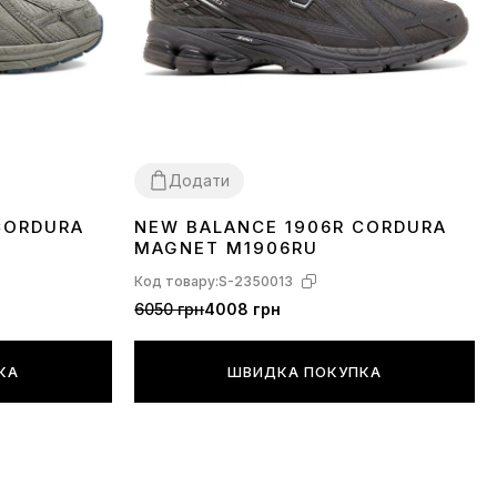
Додати
CORDURA
NEW BALANCE 1906R CORDURA
36
37
38
39
40
41
42
43
44
45
Y
MAGNET M1906RU
Код товару:
S-2350013
6050 грн
4008 грн
КА
ШВИДКА ПОКУПКА