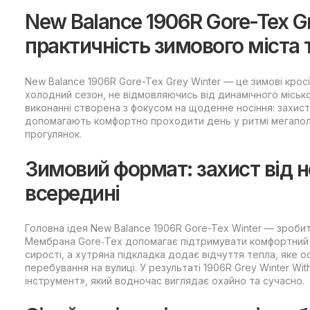
New Balance 1906R Gore-Tex G
практичність зимового міста 
New Balance 1906R Gore-Tex Grey Winter — це зимові крос
холодний сезон, не відмовляючись від динамічного міськ
виконанні створена з фокусом на щоденне носіння: захист 
допомагають комфортно проходити день у ритмі мегаполі
прогулянок.
Зимовий формат: захист від н
всередині
Головна ідея New Balance 1906R Gore-Tex Winter — зроби
Мембрана Gore‑Tex допомагає підтримувати комфортний мі
сирості, а хутряна підкладка додає відчуття тепла, яке о
перебування на вулиці. У результаті 1906R Grey Winter W
інструмент», який водночас виглядає охайно та сучасно.