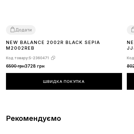
Додати
NEW BALANCE 2002R BLACK SEPIA
NE
41
42
44
45
3
M2002REB
JJ
Код товару:
S-2360471
Код
6590 грн
3728 грн
802
ШВИДКА ПОКУПКА
Рекомендуємо