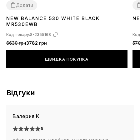
Додати
NEW BALANCE 530 WHITE BLACK
NE
36
37
38
39
40
41
42
43
44
45
46
3
MR530EWB
Код товару:
S-2355168
Код
6630 грн
3782 грн
570
ШВИДКА ПОКУПКА
Відгуки
Валерия К
5