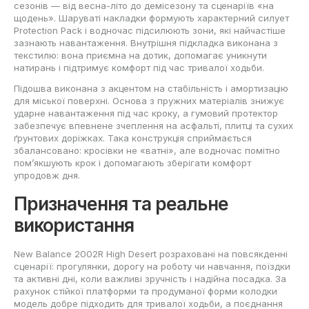
сезонів — від весна-літо до демісезону та сценаріїв «на
щодень». Шаруваті накладки формують характерний силует
Protection Pack і водночас підсилюють зони, які найчастіше
зазнають навантаження. Внутрішня підкладка виконана з
текстилю: вона приємна на дотик, допомагає уникнути
натирань і підтримує комфорт під час тривалої ходьби.
Підошва виконана з акцентом на стабільність і амортизацію
для міської поверхні. Основа з пружних матеріалів знижує
ударне навантаження під час кроку, а гумовий протектор
забезпечує впевнене зчеплення на асфальті, плитці та сухих
ґрунтових доріжках. Така конструкція сприймається
збалансовано: кросівки не «ватні», але водночас помітно
пом’якшують крок і допомагають зберігати комфорт
упродовж дня.
Призначення та реальне
використання
New Balance 2002R High Desert розраховані на повсякденні
сценарії: прогулянки, дорогу на роботу чи навчання, поїздки
та активні дні, коли важливі зручність і надійна посадка. За
рахунок стійкої платформи та продуманої форми колодки
модель добре підходить для тривалої ходьби, а поєднання