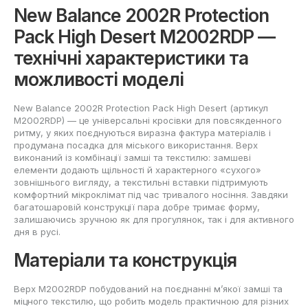
New Balance 2002R Protection
Pack High Desert M2002RDP —
технічні характеристики та
можливості моделі
New Balance 2002R Protection Pack High Desert (артикул
M2002RDP) — це універсальні кросівки для повсякденного
ритму, у яких поєднуються виразна фактура матеріалів і
продумана посадка для міського використання. Верх
виконаний із комбінації замші та текстилю: замшеві
елементи додають щільності й характерного «сухого»
зовнішнього вигляду, а текстильні вставки підтримують
комфортний мікроклімат під час тривалого носіння. Завдяки
багатошаровій конструкції пара добре тримає форму,
залишаючись зручною як для прогулянок, так і для активного
дня в русі.
Матеріали та конструкція
Верх M2002RDP побудований на поєднанні м’якої замші та
міцного текстилю, що робить модель практичною для різних