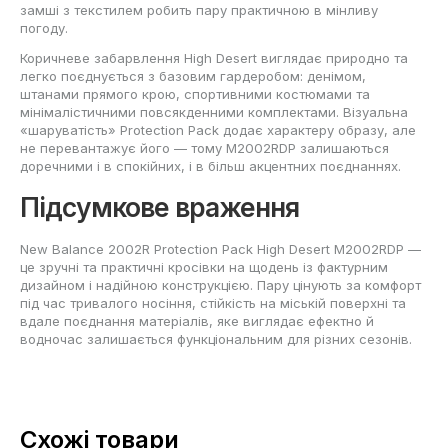
замші з текстилем робить пару практичною в мінливу
погоду.
Коричневе забарвлення High Desert виглядає природно та
легко поєднується з базовим гардеробом: денімом,
штанами прямого крою, спортивними костюмами та
мінімалістичними повсякденними комплектами. Візуальна
«шаруватість» Protection Pack додає характеру образу, але
не перевантажує його — тому M2002RDP залишаються
доречними і в спокійних, і в більш акцентних поєднаннях.
Підсумкове враження
New Balance 2002R Protection Pack High Desert M2002RDP —
це зручні та практичні кросівки на щодень із фактурним
дизайном і надійною конструкцією. Пару цінують за комфорт
під час тривалого носіння, стійкість на міській поверхні та
вдале поєднання матеріалів, яке виглядає ефектно й
водночас залишається функціональним для різних сезонів.
Схожі товари