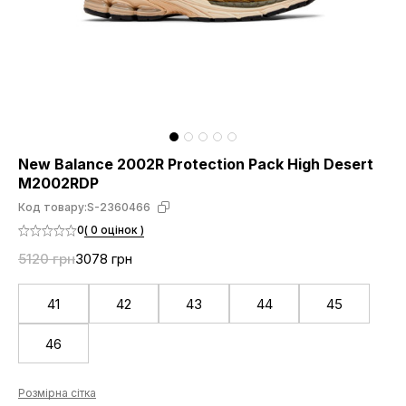
New Balance 2002R Protection Pack High Desert
M2002RDP
Код товару:
S-2360466
0
( 0 оцінок )
5120 грн
3078 грн
41
42
43
44
45
46
Розмірна сітка