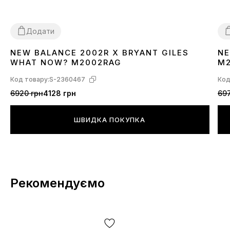
Додати
NEW BALANCE 2002R X BRYANT GILES
NE
37
38
41
42
3
WHAT NOW? M2002RAG
M
Код товару:
S-2360467
Код
6920 грн
4128 грн
697
ШВИДКА ПОКУПКА
Рекомендуємо