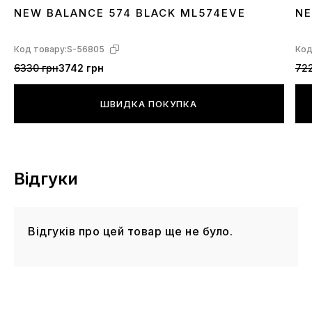
NEW BALANCE 574 BLACK ML574EVE
NE
36
37
38
39
40
41
42
43
44
45
3
Код товару:
S-56805
Код
6330 грн
3742 грн
722
ШВИДКА ПОКУПКА
Відгуки
Відгуків про цей товар ще не було.