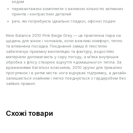
кодом
перевантажені комплекти з великою кількістю активних
принтів і контрастних деталей
речі, які потребують ідеально гладкої, офісної подачі
New Balance 2010 Pink Beige Grey — це практична пара на
щодень для жінок і чоловіків, коли важливі комфорт, тепло
та впевнена посадка. Поєднання замші й текстилю
забезпечує приємну вентиляцію та фактуру, водостійкі
матеріали допомагають у сиру погоду, а м’яка внутрішня
обробка з флісу створює відчуття «домашнього» тепла. За
враженнями багатьох власників, 2010 зручні для тривалих
прогулянок і в ритмі міста: нога відчуває підтримку, а дизайн
залишається охайним і легко поєднується з гардеробом без
зайвих правил.
Схожі товари