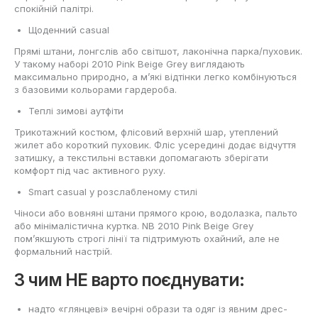
спокійній палітрі.
Щоденний casual
Прямі штани, лонгслів або світшот, лаконічна парка/пуховик.
У такому наборі 2010 Pink Beige Grey виглядають
максимально природно, а м’які відтінки легко комбінуються
з базовими кольорами гардероба.
Теплі зимові аутфіти
Трикотажний костюм, флісовий верхній шар, утеплений
жилет або короткий пуховик. Фліс усередині додає відчуття
затишку, а текстильні вставки допомагають зберігати
комфорт під час активного руху.
Smart casual у розслабленому стилі
Чіноси або вовняні штани прямого крою, водолазка, пальто
або мінімалістична куртка. NB 2010 Pink Beige Grey
пом’якшують строгі лінії та підтримують охайний, але не
формальний настрій.
З чим НЕ варто поєднувати:
надто «глянцеві» вечірні образи та одяг із явним дрес-