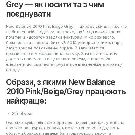
Grey — як носити та з чим
поєднувати
New Balance 2010 Pink Beige Grey — це кросівки для тих, хто
любить спокійні відтінки, але хоче, щоб взуття виглядало
помітно й «дорого» завдяки фактурам. Мікс рожевого,
бежевого та сірого робить NB 2010 універсальними: пара
легко збирає повсякденні образи й залишається
практичною в міжсезоння та взимку. Замша й текстиль
додають приємного візуального об’єму, а водостійкі
елементи допомагають почуватися впевненіше в мінливу
погоду.
Образи, з якими New Balance
2010 Pink/Beige/Grey працюють
найкраще:
Streetwear
Оversize-худі, вільні джогери або широкі джинси, утеплена
сорочка або куртка-сорочка. New Balance 2010 додають
образу зібраності завдяки багатошаровому верху та