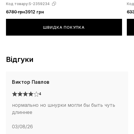
Код товару:
S-2359234
Код
6780 грн
3912 грн
633
ШВИДКА ПОКУПКА
Відгуки
Виктор Павлов
4
нормально но шнурки могли бы быть чуть
длиннее
03/08/26