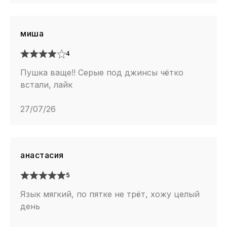
миша
4
Пушка ваще!! Серые под джинсы чётко
встали, лайк
27/07/26
анастасия
5
Язык мягкий, по пятке не трёт, хожу целый
день