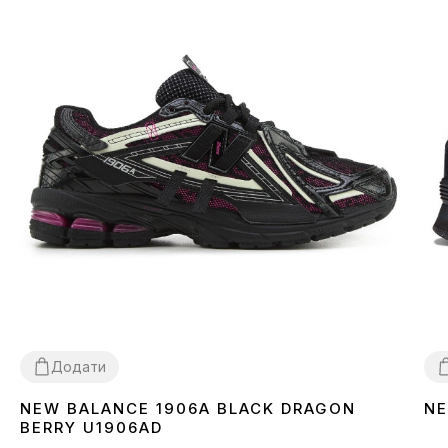
Додати
NEW BALANCE 1906A BLACK DRAGON
NE
36
37
38
39
40
41
42
43
44
45
3
BERRY U1906AD