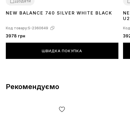
Додати
NEW BALANCE 740 SILVER WHITE BLACK
NE
41
43
44
45
46
3
U
Код товару:
S-2360649
Код
3978 грн
39
ШВИДКА ПОКУПКА
Рекомендуємо