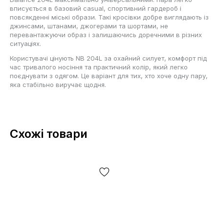
вписується в базовий casual, спортивний гардероб і
повсякденні міські образи. Такі кросівки добре виглядають із
джинсами, штанами, джогерами та шортами, не
перевантажуючи образ і залишаючись доречними в різних
ситуаціях.
Користувачі цінують NB 204L за охайний силует, комфорт під
час тривалого носіння та практичний колір, який легко
поєднувати з одягом. Це варіант для тих, хто хоче одну пару,
яка стабільно виручає щодня.
Схожі товари