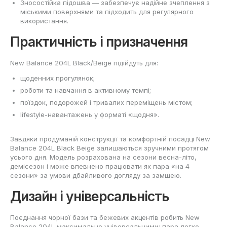
Зносостійка підошва — забезпечує надійне зчеплення з
міськими поверхнями та підходить для регулярного
використання.
Практичність і призначення
New Balance 204L Black/Beige підійдуть для:
щоденних прогулянок;
роботи та навчання в активному темпі;
поїздок, подорожей і тривалих переміщень містом;
lifestyle-навантажень у форматі «щодня».
Завдяки продуманій конструкції та комфортній посадці New
Balance 204L Black Beige залишаються зручними протягом
усього дня. Модель розрахована на сезони весна-літо,
демісезон і може впевнено працювати як пара «на 4
сезони» за умови дбайливого догляду за замшею.
Дизайн і універсальність
Поєднання чорної бази та бежевих акцентів робить New
Balance 204L максимально універсальними: пара легко