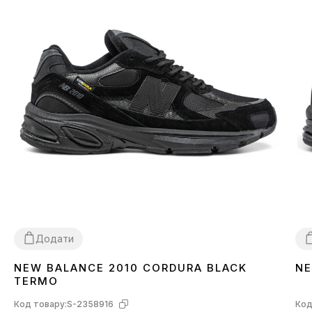
Додати
NEW BALANCE 2010 CORDURA BLACK
NE
41
44
4
TERMO
Код товару:
S-2358916
Код