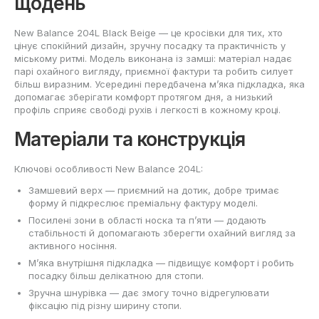
щодень
New Balance 204L Black Beige — це кросівки для тих, хто
цінує спокійний дизайн, зручну посадку та практичність у
міському ритмі. Модель виконана із замші: матеріал надає
парі охайного вигляду, приємної фактури та робить силует
більш виразним. Усередині передбачена м’яка підкладка, яка
допомагає зберігати комфорт протягом дня, а низький
профіль сприяє свободі рухів і легкості в кожному кроці.
Матеріали та конструкція
Ключові особливості New Balance 204L:
Замшевий верх — приємний на дотик, добре тримає
форму й підкреслює преміальну фактуру моделі.
Посилені зони в області носка та п’яти — додають
стабільності й допомагають зберегти охайний вигляд за
активного носіння.
М’яка внутрішня підкладка — підвищує комфорт і робить
посадку більш делікатною для стопи.
Зручна шнурівка — дає змогу точно відрегулювати
фіксацію під різну ширину стопи.