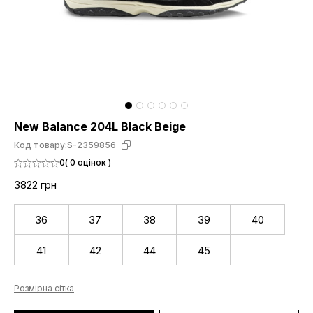
New Balance 204L Black Beige
Код товару:
S-2359856
0
( 0 оцінок )
3822 грн
36
37
38
39
40
41
42
44
45
Розмірна сітка