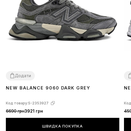
Додати
NEW BALANCE 9060 DARK GREY
NE
36
37
38
39
40
41
42
43
44
45
3
Код товару:
S-2353927
Код
6690 грн
3921 грн
459
ШВИДКА ПОКУПКА