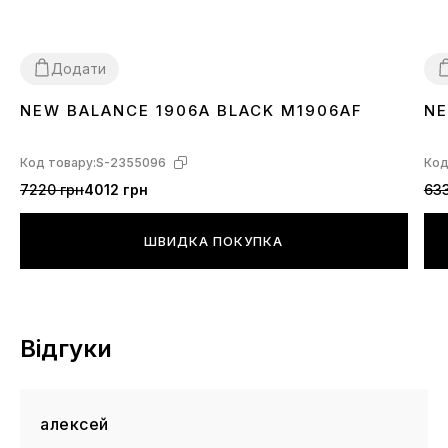
Додати
NEW BALANCE 1906A BLACK M1906AF
NE
36
37
38
39
40
41
42
43
44
3
Код товару:
S-2355096
Код
7220 грн
4012 грн
633
ШВИДКА ПОКУПКА
Відгуки
алексей