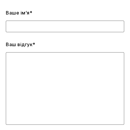
Ваше ім’я*
Ваш відгук*