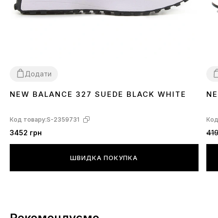
Додати
NEW BALANCE 327 SUEDE BLACK WHITE
NE
36
38
39
41
43
3
Код товару:
S-2359731
Код
3452 грн
419
ШВИДКА ПОКУПКА
Рекомендуємо