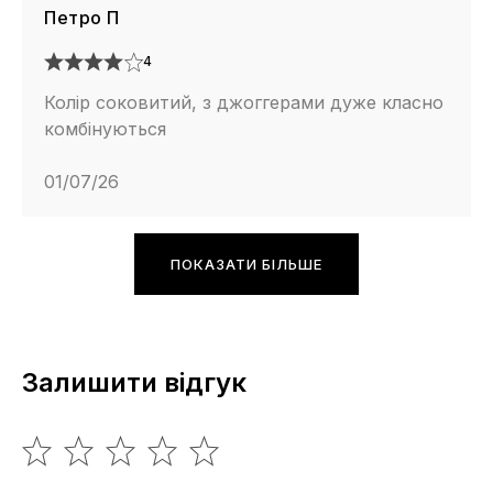
Петро П
4
Колір соковитий, з джоггерами дуже класно
комбінуються
01/07/26
ПОКАЗАТИ БІЛЬШЕ
Залишити відгук