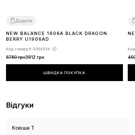
Додати
NEW BALANCE 1906A BLACK DRAGON
NE
36
37
38
39
40
41
42
43
44
45
3
BERRY U1906AD
Код товару:
S-2359234
Код
6780 грн
3912 грн
459
ШВИДКА ПОКУПКА
Відгуки
Ксюша Т