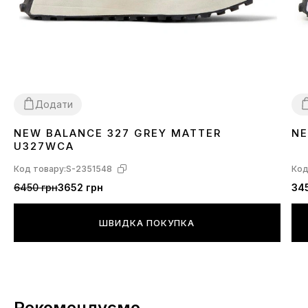
Додати
NEW BALANCE 327 GREY MATTER
NE
36
37
38
39
40
41
42
43
44
45
3
U327WCA
Код товару:
S-2351548
Код
6450 грн
3652 грн
34
ШВИДКА ПОКУПКА
Рекомендуємо