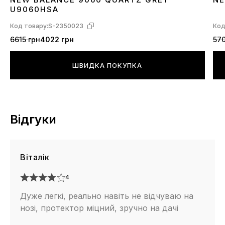
36
37
38
39
40
41
42
43
44
45
3
U9060HSA
Код товару:
S-2350023
Код
6615 грн
4022 грн
570
ШВИДКА ПОКУПКА
Відгуки
Віталік
4
Дуже легкі, реально навіть не відчуваю на
нозі, протектор міцний, зручно на дачі