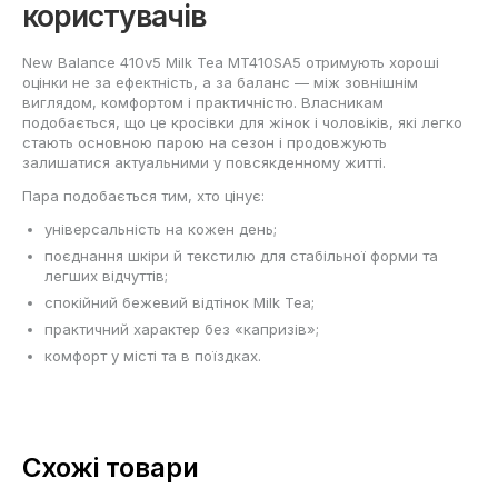
користувачів
New Balance 410v5 Milk Tea MT410SA5 отримують хороші
оцінки не за ефектність, а за баланс — між зовнішнім
виглядом, комфортом і практичністю. Власникам
подобається, що це кросівки для жінок і чоловіків, які легко
стають основною парою на сезон і продовжують
залишатися актуальними у повсякденному житті.
Пара подобається тим, хто цінує:
універсальність на кожен день;
поєднання шкіри й текстилю для стабільної форми та
легших відчуттів;
спокійний бежевий відтінок Milk Tea;
практичний характер без «капризів»;
комфорт у місті та в поїздках.
Схожі товари