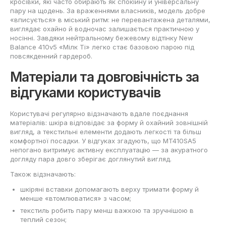
кросівки, які часто обирають як спокійну й універсальну
пару на щодень. За враженнями власників, модель добре
«вписується» в міський ритм: не перевантажена деталями,
виглядає охайно й водночас залишається практичною у
носінні. Завдяки нейтральному бежевому відтінку New
Balance 410v5 «Мілк Ті» легко стає базовою парою під
повсякденний гардероб.
Матеріали та довговічність за
відгуками користувачів
Користувачі регулярно відзначають вдале поєднання
матеріалів: шкіра відповідає за форму й охайний зовнішній
вигляд, а текстильні елементи додають легкості та більш
комфортної посадки. У відгуках згадують, що MT410SA5
непогано витримує активну експлуатацію — за акуратного
догляду пара довго зберігає доглянутий вигляд.
Також відзначають:
шкіряні вставки допомагають верху тримати форму й
менше «втомлюватися» з часом;
текстиль робить пару менш важкою та зручнішою в
теплий сезон;