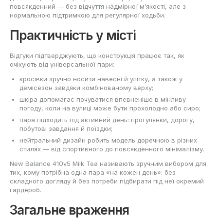
повсякденний — без відчуття надмірної м’якості, але з
нормальною підтримкою для регулярної ходьби.
Практичність у місті
Відгуки підтверджують, що конструкція працює так, як
очікують від універсальної пари:
кросівки зручно носити навесні й улітку, а також у
демісезон завдяки комбінованому верху;
шкіра допомагає почуватися впевненіше в мінливу
погоду, коли на вулиці може бути прохолодно або сиро;
пара підходить під активний день: прогулянки, дорогу,
побутові завдання й поїздки;
нейтральний дизайн робить модель доречною в різних
стилях — від спортивного до повсякденного мінімалізму.
New Balance 410v5 Milk Tea називають зручним вибором для
тих, кому потрібна одна пара «на кожен день»: без
складного догляду й без потреби підбирати під неї окремий
гардероб.
Загальне враження