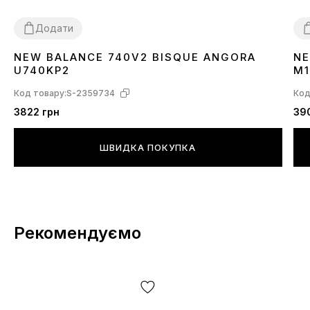
Додати
NEW BALANCE 740V2 BISQUE ANGORA
NE
41
42
44
45
3
U740KP2
M
Код товару:
S-2359734
Код
3822 грн
39
ШВИДКА ПОКУПКА
Рекомендуємо