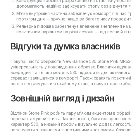
Конструкцію кросівка розраховано на стабільну посад
допомагають надійно зафіксувати стопу без відчуття «
М’яка внутрішня частина забезпечує комфорт під час т
протягом дня — зручно, якщо ви багато часу проводит
Рельєфна підошва забезпечує впевнене зчеплення на 
практичним варіантом на різні сезони — від весни й літ
Відгуки та думка власників
Покупці часто обирають New Balance 530 Stone Pink MR530C
універсальність у повсякденних образах. Власники відзна
всередині та те, що модель 530 підходить для активного 
справах і залишатися в комфорті. Також хвалять практичн
легше підтримувати в охайному стані, а силует довго збе
Зовнішній вигляд і дизайн
Відтінок Stone Pink робить пару м’яким акцентом в образ
перевантажуючи стиль. Лаконічні лінії, багатошарові пане
характер 530, а низький профіль візуально додає легкості
поєднувати з джинсами, спортивними костюмами, базовим