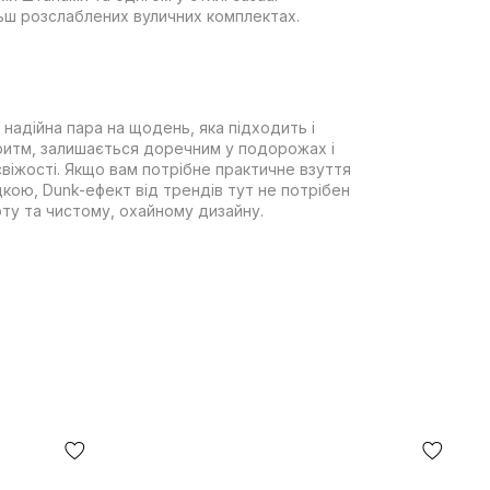
ільш розслаблених вуличних комплектах.
 надійна пара на щодень, яка підходить і
 ритм, залишається доречним у подорожах і
свіжості. Якщо вам потрібне практичне взуття
кою, Dunk-ефект від трендів тут не потрібен
рту та чистому, охайному дизайну.