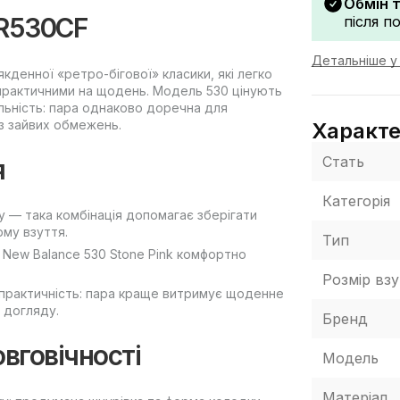
Обмін 
MR530CF
після п
Детальніше у 
якденної «ретро-бігової» класики, які легко
практичними на щодень. Модель 530 цінують
льність: пара однаково доречна для
ез зайвих обмежень.
Характ
Стать
я
Категорія
у — така комбінація допомагає зберігати
рму взуття.
Тип
 New Balance 530 Stone Pink комфортно
Розмір взу
 практичність: пара краще витримує щоденне
 догляду.
Бренд
овговічності
Модель
Матеріал