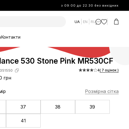
з 09:00 до 22:30 без вихідних
UA
EN
RU
а
Контакти
lance 530 Stone Pink MR530CF
4
( 7 оцінок )
351550
0 грн
мір
Розмірна сітка
37
38
39
41