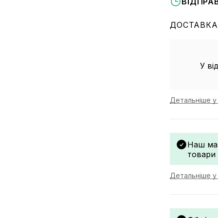
ВІДПРА
ДОСТАВКА
У ві
Детальніше у 
Наш ма
товари
Детальніше у 