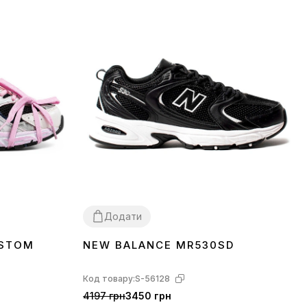
Додати
USTOM
NEW BALANCE MR530SD
36
37
38
39
40
41
42
43
44
45
Код товару:
S-56128
4197 грн
3450 грн