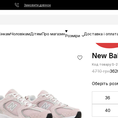
Замовити дзвінок
інкам
Чоловікам
Дітям
Про магазин
Доставка і оплат
Розміри
New Ba
Код товару:
S-2
4710 грн
362
Оберіть роз
36
40