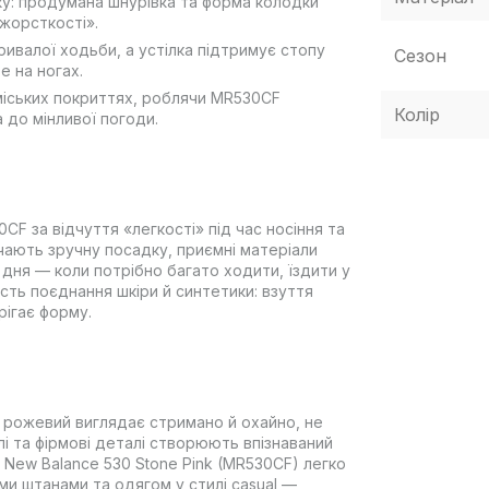
ку: продумана шнурівка та форма колодки
жорсткості».
ривалої ходьби, а устілка підтримує стопу
Сезон
е на ногах.
міських покриттях, роблячи MR530CF
Колір
а до мінливої погоди.
F за відчуття «легкості» під час носіння та
чають зручну посадку, приємні матеріали
дня — коли потрібно багато ходити, їздити у
ість поєднання шкіри й синтетики: взуття
рігає форму.
і: рожевий виглядає стримано й охайно, не
лі та фірмові деталі створюють впізнаваний
. New Balance 530 Stone Pink (MR530CF) легко
и штанами та одягом у стилі casual —