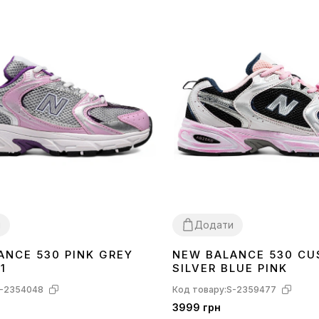
и
Додати
ANCE 530 PINK GREY
NEW BALANCE 530 C
36
38
39
40
41
1
SILVER BLUE PINK
-2354048
Код товару:
S-2359477
3999 грн