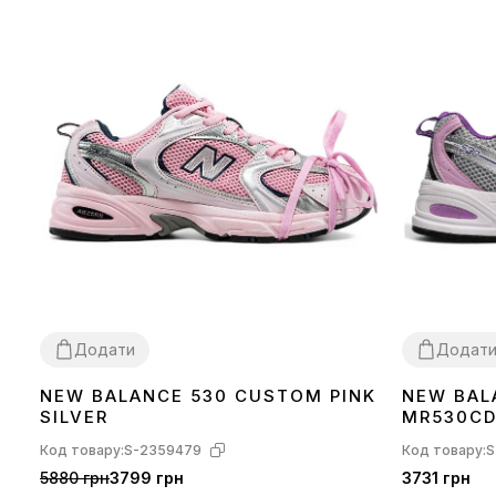
Додати
Додат
NEW BALANCE 530 CUSTOM PINK
NEW BAL
36
37
38
39
41
36
37
38
40
SILVER
MR530CD
Код товару:
S-2359479
Код товару:
S
5880 грн
3799 грн
3731 грн