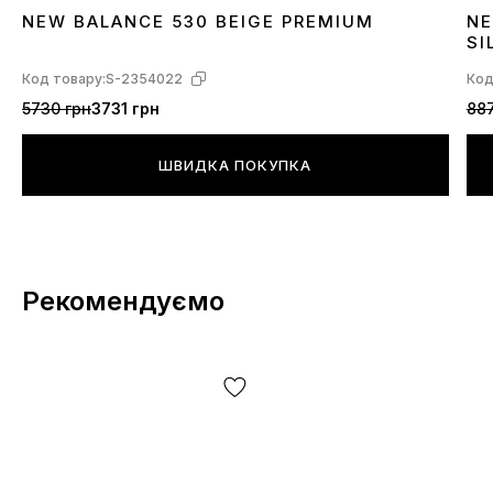
NEW BALANCE 530 BEIGE PREMIUM
NE
36
37
38
39
40
41
43
44
45
3
SI
Код товару:
S-2354022
Код
5730 грн
3731 грн
887
ШВИДКА ПОКУПКА
Рекомендуємо