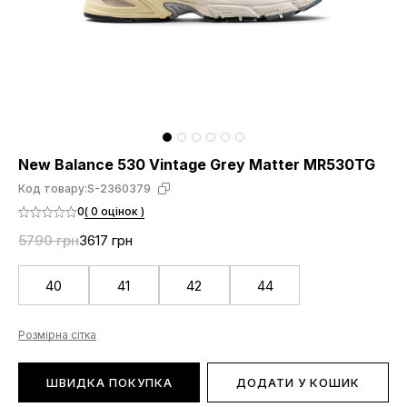
New Balance 530 Vintage Grey Matter MR530TG
Код товару:
S-2360379
0
( 0 оцінок )
5790 грн
3617 грн
40
41
42
44
Розмірна сітка
ШВИДКА ПОКУПКА
ДОДАТИ У КОШИК