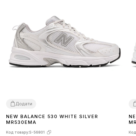
Додати
NEW BALANCE 530 WHITE SILVER
NE
36
37
38
39
40
41
42
43
44
45
3
MR530EMA
M
Код товару:
S-56801
Код