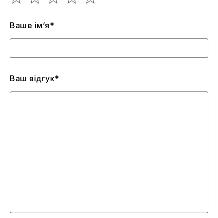
Ваше ім’я*
Ваш відгук*