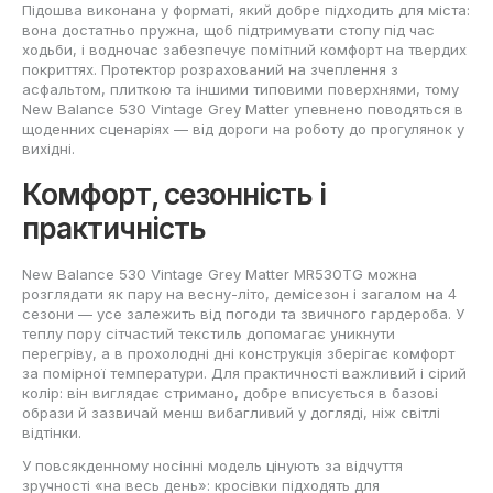
Підошва виконана у форматі, який добре підходить для міста:
вона достатньо пружна, щоб підтримувати стопу під час
ходьби, і водночас забезпечує помітний комфорт на твердих
покриттях. Протектор розрахований на зчеплення з
асфальтом, плиткою та іншими типовими поверхнями, тому
New Balance 530 Vintage Grey Matter упевнено поводяться в
щоденних сценаріях — від дороги на роботу до прогулянок у
вихідні.
Комфорт, сезонність і
практичність
New Balance 530 Vintage Grey Matter MR530TG можна
розглядати як пару на весну-літо, демісезон і загалом на 4
сезони — усе залежить від погоди та звичного гардероба. У
теплу пору сітчастий текстиль допомагає уникнути
перегріву, а в прохолодні дні конструкція зберігає комфорт
за помірної температури. Для практичності важливий і сірий
колір: він виглядає стримано, добре вписується в базові
образи й зазвичай менш вибагливий у догляді, ніж світлі
відтінки.
У повсякденному носінні модель цінують за відчуття
зручності «на весь день»: кросівки підходять для