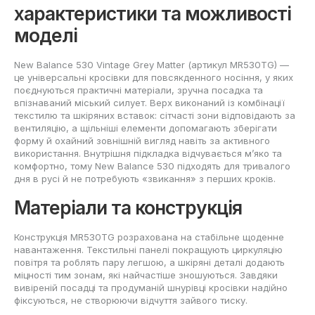
характеристики та можливості
моделі
New Balance 530 Vintage Grey Matter (артикул MR530TG) —
це універсальні кросівки для повсякденного носіння, у яких
поєднуються практичні матеріали, зручна посадка та
впізнаваний міський силует. Верх виконаний із комбінації
текстилю та шкіряних вставок: сітчасті зони відповідають за
вентиляцію, а щільніші елементи допомагають зберігати
форму й охайний зовнішній вигляд навіть за активного
використання. Внутрішня підкладка відчувається м’яко та
комфортно, тому New Balance 530 підходять для тривалого
дня в русі й не потребують «звикання» з перших кроків.
Матеріали та конструкція
Конструкція MR530TG розрахована на стабільне щоденне
навантаження. Текстильні панелі покращують циркуляцію
повітря та роблять пару легшою, а шкіряні деталі додають
міцності тим зонам, які найчастіше зношуються. Завдяки
вивіреній посадці та продуманій шнурівці кросівки надійно
фіксуються, не створюючи відчуття зайвого тиску.