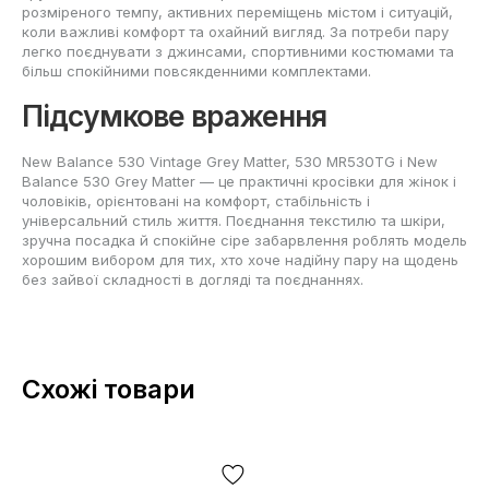
розміреного темпу, активних переміщень містом і ситуацій,
коли важливі комфорт та охайний вигляд. За потреби пару
легко поєднувати з джинсами, спортивними костюмами та
більш спокійними повсякденними комплектами.
Підсумкове враження
New Balance 530 Vintage Grey Matter, 530 MR530TG і New
Balance 530 Grey Matter — це практичні кросівки для жінок і
чоловіків, орієнтовані на комфорт, стабільність і
універсальний стиль життя. Поєднання текстилю та шкіри,
зручна посадка й спокійне сіре забарвлення роблять модель
хорошим вибором для тих, хто хоче надійну пару на щодень
без зайвої складності в догляді та поєднаннях.
Схожі товари