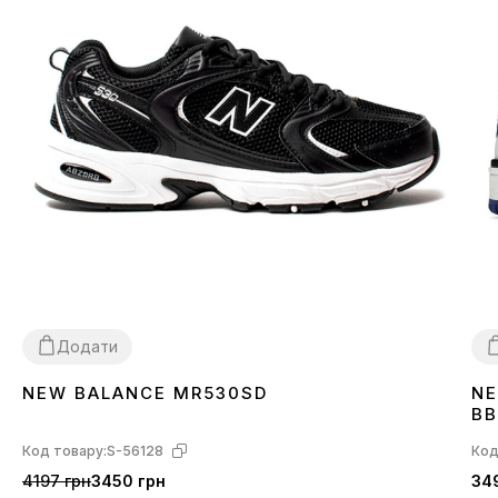
Додати
NEW BALANCE MR530SD
NE
36
37
38
39
40
41
42
43
44
45
3
BB
Код товару:
S-56128
Код
4197 грн
3450 грн
34