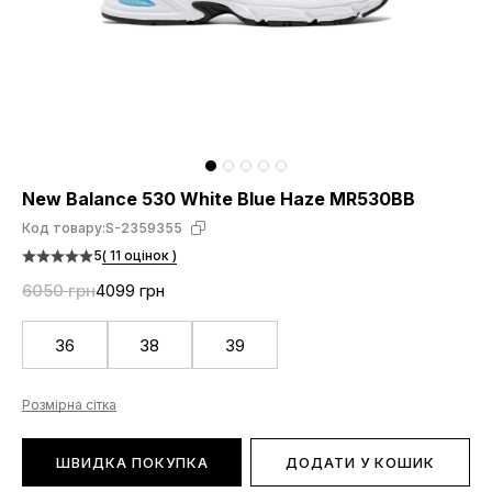
New Balance 530 White Blue Haze MR530BB
Код товару:
S-2359355
5
( 11 оцінок )
6050 грн
4099 грн
36
38
39
Розмірна сітка
ШВИДКА ПОКУПКА
ДОДАТИ У КОШИК