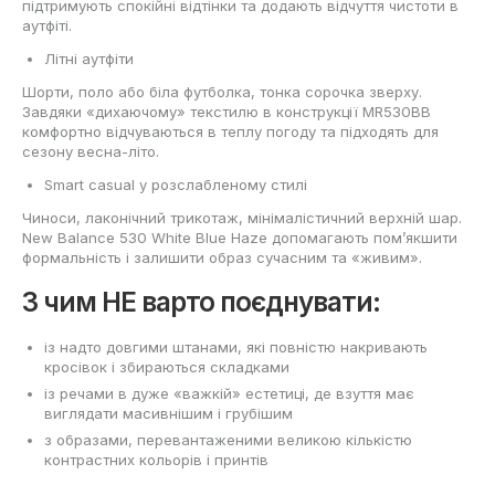
підтримують спокійні відтінки та додають відчуття чистоти в
аутфіті.
Літні аутфіти
Шорти, поло або біла футболка, тонка сорочка зверху.
Завдяки «дихаючому» текстилю в конструкції MR530BB
комфортно відчуваються в теплу погоду та підходять для
сезону весна-літо.
Smart casual у розслабленому стилі
Чиноси, лаконічний трикотаж, мінімалістичний верхній шар.
New Balance 530 White Blue Haze допомагають пом’якшити
формальність і залишити образ сучасним та «живим».
З чим НЕ варто поєднувати:
із надто довгими штанами, які повністю накривають
кросівок і збираються складками
із речами в дуже «важкій» естетиці, де взуття має
виглядати масивнішим і грубішим
з образами, перевантаженими великою кількістю
контрастних кольорів і принтів