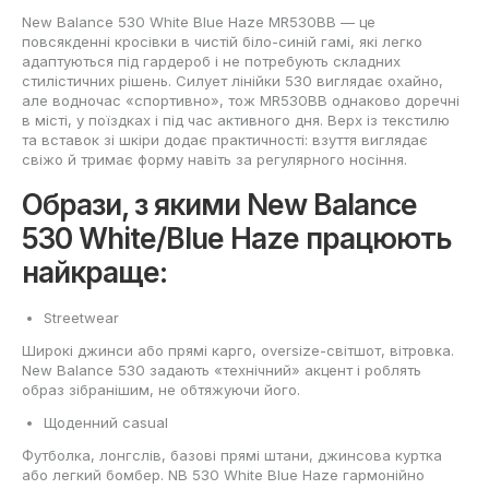
New Balance 530 White Blue Haze MR530BB — це
повсякденні кросівки в чистій біло-синій гамі, які легко
адаптуються під гардероб і не потребують складних
стилістичних рішень. Силует лінійки 530 виглядає охайно,
але водночас «спортивно», тож MR530BB однаково доречні
в місті, у поїздках і під час активного дня. Верх із текстилю
та вставок зі шкіри додає практичності: взуття виглядає
свіжо й тримає форму навіть за регулярного носіння.
Образи, з якими New Balance
530 White/Blue Haze працюють
найкраще:
Streetwear
Широкі джинси або прямі карго, oversize-світшот, вітровка.
New Balance 530 задають «технічний» акцент і роблять
образ зібранішим, не обтяжуючи його.
Щоденний casual
Футболка, лонгслів, базові прямі штани, джинсова куртка
або легкий бомбер. NB 530 White Blue Haze гармонійно