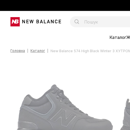
Каталог
Ж
Головна
Каталог
New Balance 574 High Black Winter З ХУТРО