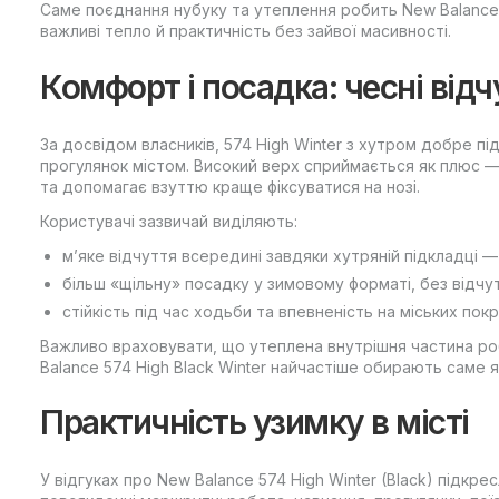
Саме поєднання нубуку та утеплення робить New Balance 
важливі тепло й практичність без зайвої масивності.
Комфорт і посадка: чесні відч
За досвідом власників, 574 High Winter з хутром добре 
прогулянок містом. Високий верх сприймається як плюс 
та допомагає взуттю краще фіксуватися на нозі.
Користувачі зазвичай виділяють:
м’яке відчуття всередині завдяки хутряній підкладці 
більш «щільну» посадку у зимовому форматі, без відчу
стійкість під час ходьби та впевненість на міських пок
Важливо враховувати, що утеплена внутрішня частина ро
Balance 574 High Black Winter найчастіше обирають саме як
Практичність узимку в місті
У відгуках про New Balance 574 High Winter (Black) підк