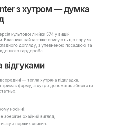
inter з хутром — думка
д
рсія культової лінійки 574 у вищій
тм. Власники найчастіше описують цю пару як
 складного догляду, з упевненою посадкою та
якденного гардероба.
а відгуками
 всередині — тепла хутряна підкладка.
і тримає форму, а хутро допомагає зберігати
статньо.
ому носінні;
е зберігає охайний вигляд;
тишку з перших хвилин.