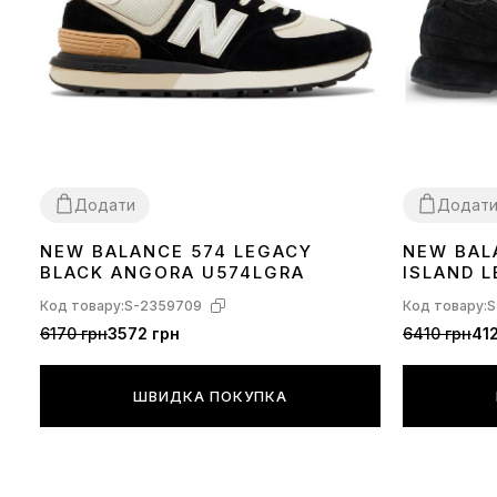
Додати
Додат
NEW BALANCE 574 LEGACY
NEW BAL
40
41
42
45
38
39
40
41
BLACK ANGORA U574LGRA
ISLAND 
NAVY BL
Код товару:
S-2359709
Код товару:
S
6170 грн
3572 грн
6410 грн
41
ШВИДКА ПОКУПКА