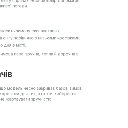
здки у справах. Чорний колір допомагає
нливої погоди.
еносить зимову експлуатацію;
 снігу порівняно з низькими кросівками;
 дня в місті.
имова пара: зручна, тепла й доречна в
чів
, що модель чесно закриває базові зимові
е кросівки для тих, хто хоче зберегти
не жертвувати зручністю.