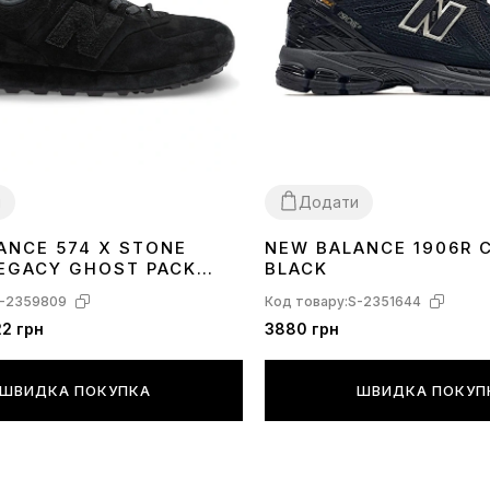
и
Додати
ANCE 574 X STONE
NEW BALANCE 1906R 
42
41
LEGACY GHOST PACK
BLACK
UE U574BTN1
-2359809
Код товару:
S-2351644
22 грн
3880 грн
ШВИДКА ПОКУПКА
ШВИДКА ПОКУП