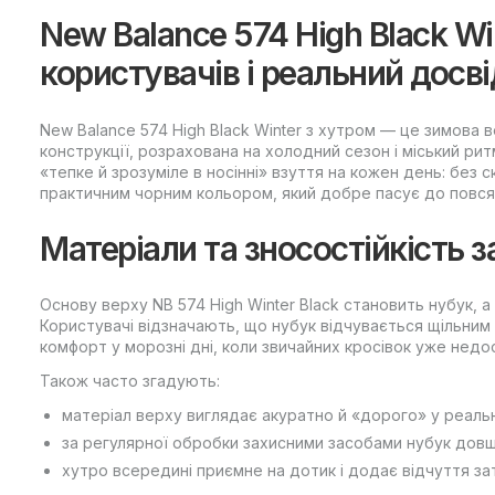
New Balance 574 High Black W
користувачів і реальний досві
New Balance 574 High Black Winter з хутром — це зимова ве
конструкції, розрахована на холодний сезон і міський ри
«тепке й зрозуміле в носінні» взуття на кожен день: без
практичним чорним кольором, який добре пасує до повс
Матеріали та зносостійкість з
Основу верху NB 574 High Winter Black становить нубук, а
Користувачі відзначають, що нубук відчувається щільним 
комфорт у морозні дні, коли звичайних кросівок уже недо
Також часто згадують:
матеріал верху виглядає акуратно й «дорого» у реальн
за регулярної обробки захисними засобами нубук довш
хутро всередині приємне на дотик і додає відчуття за