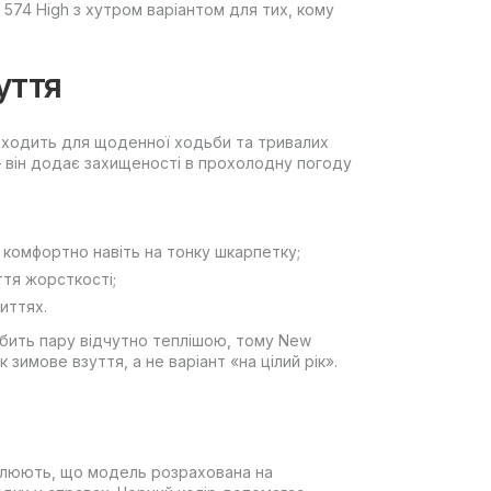
574 High з хутром варіантом для тих, кому
уття
підходить для щоденної ходьби та тривалих
— він додає захищеності в прохолодну погоду
— комфортно навіть на тонку шкарпетку;
ття жорсткості;
риттях.
бить пару відчутно теплішою, тому New
 зимове взуття, а не варіант «на цілий рік».
реслюють, що модель розрахована на