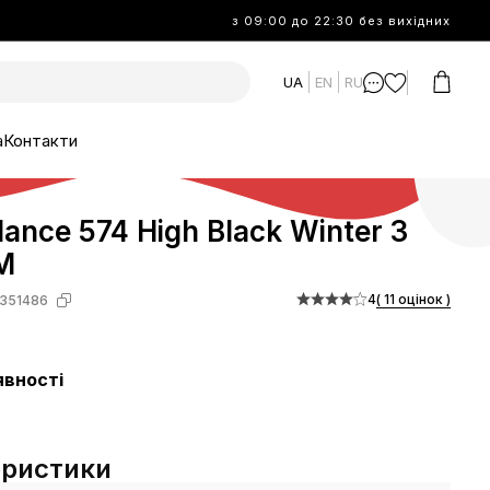
з 09:00 до 22:30 без вихідних
UA
EN
RU
а
Контакти
ance 574 High Black Winter З
М
4
( 11 оцінок )
351486
явності
еристики