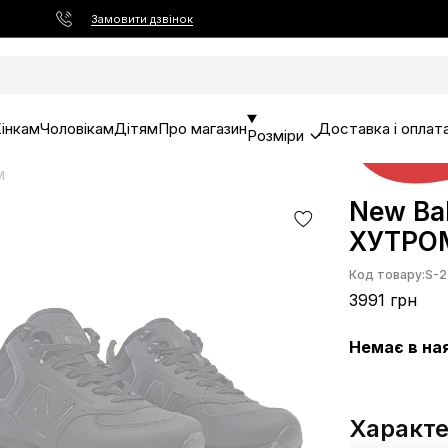
Замовити дзвінок
інкам
Чоловікам
Дітям
Про магазин
Доставка і оплат
Розміри
М
New Bal
ХУТРО
Код товару:
S-2
3991 грн
Немає в на
Характ