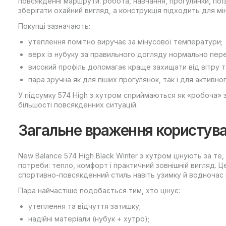
повсякденні маршрути: робота, навчання, прогулянки, пої
зберігати охайний вигляд, а конструкція підходить для мі
Покупці зазначають:
утеплення помітно виручає за мінусової температури;
верх із нубуку за правильного догляду нормально пер
високий профіль допомагає краще захищати від вітру та
пара зручна як для піших прогулянок, так і для активного
У підсумку 574 High з хутром сприймаються як «робоча» з
більшості повсякденних ситуацій.
Загальне враження користува
New Balance 574 High Black Winter з хутром цінують за те
потреби: тепло, комфорт і практичний зовнішній вигляд. Ц
спортивно-повсякденний стиль навіть узимку й водночас 
Пара найчастіше подобається тим, хто цінує:
утеплення та відчуття затишку;
надійні матеріали (нубук + хутро);