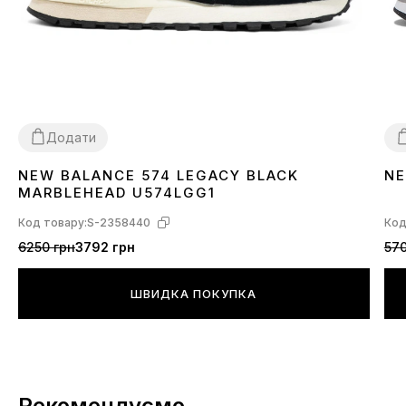
Додати
NEW BALANCE 574 LEGACY BLACK
NE
36
37
38
39
40
41
42
43
45
3
MARBLEHEAD U574LGG1
Код товару:
S-2358440
Код
6250 грн
3792 грн
570
ШВИДКА ПОКУПКА
Рекомендуємо