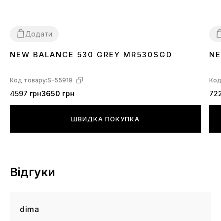
Додати
NEW BALANCE 530 GREY MR530SGD
NE
36
37
38
39
40
41
42
43
44
45
3
Код товару:
S-55919
Код
4597 грн
3650 грн
722
ШВИДКА ПОКУПКА
Відгуки
dima