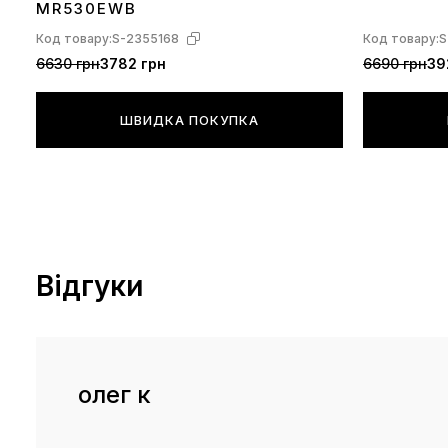
MR530EWB
Код товару:
S-2355168
Код товару:
S
6630 грн
3782 грн
6690 грн
39
ШВИДКА ПОКУПКА
Відгуки
олег к