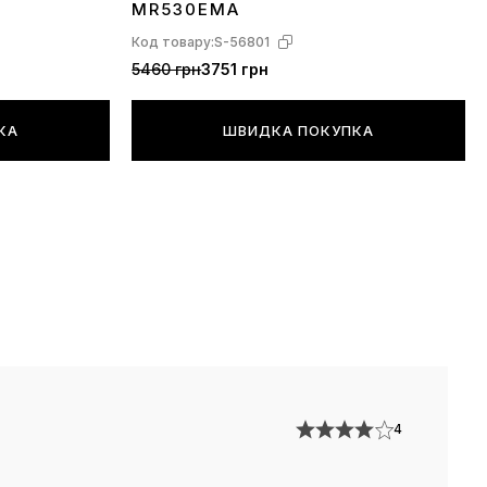
MR530EMA
Код товару:
S-56801
5460 грн
3751 грн
КА
ШВИДКА ПОКУПКА
4