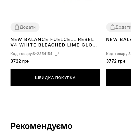
Додати
Додат
NEW BALANCE FUELCELL REBEL
NEW BAL
36
38
39
41
42
V4 WHITE BLEACHED LIME GLO
MFCXLL4
Код товару:
S-2354154
Код товару:
S
3722 грн
3772 грн
ШВИДКА ПОКУПКА
Рекомендуємо