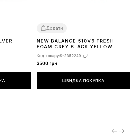
Додати
LVER
NEW BALANCE 510V6 FRESH
41
42
43
FOAM GREY BLACK YELLOW
MT510LY6
Код товару:
S-2352249
3500 грн
КА
ШВИДКА ПОКУПКА