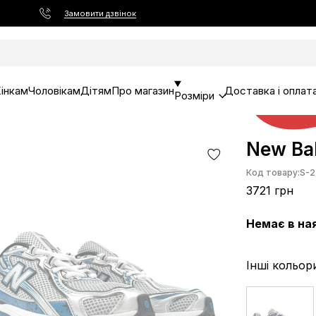
Замовити дзвінок
інкам
Чоловікам
Дітям
Про магазин
Доставка і оплат
Розміри
New Bal
Код товару:
S-2
3721 грн
Немає в на
Інші кольор