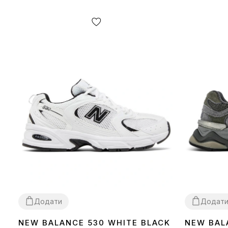
Додати
Додат
NEW BALANCE 530 WHITE BLACK
NEW BAL
36
37
38
39
40
41
42
43
44
45
46
36
37
38
39