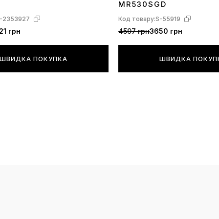
MR530SGD
-2353927
Код товару:
S-55919
21 грн
4597 грн
3650 грн
ШВИДКА ПОКУПКА
ШВИДКА ПОКУП