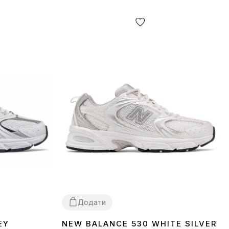
Додати
EY
NEW BALANCE 530 WHITE SILVER
36
37
38
39
40
41
42
43
44
45