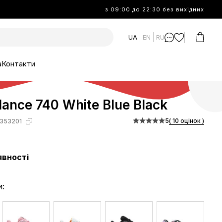
з 09:00 до 22:30 без вихідних
UA
EN
RU
а
Контакти
ance 740 White Blue Black
5
( 10 оцінок )
353201
явності
и: