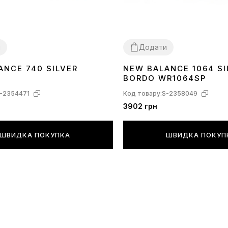
и
Додати
ANCE 740 SILVER
NEW BALANCE 1064 SI
36
40
BORDO WR1064SP
-2354471
Код товару:
S-2358049
3902 грн
ШВИДКА ПОКУПКА
ШВИДКА ПОКУП