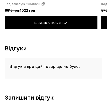
Код товару:
S-2350023
Код
6615 грн
4022 грн
570
ШВИДКА ПОКУПКА
Відгуки
Відгуків про цей товар ще не було.
Залишити відгук