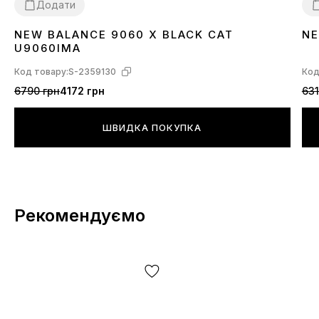
Додати
NEW BALANCE 9060 X BLACK CAT
NE
36
37
38
40
41
42
43
44
45
3
U9060IMA
Код товару:
S-2359130
Код
6790 грн
4172 грн
631
ШВИДКА ПОКУПКА
Рекомендуємо