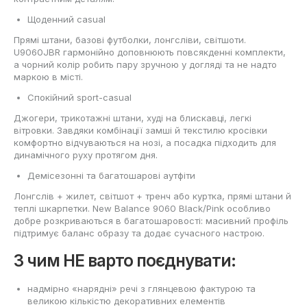
Щоденний casual
Прямі штани, базові футболки, лонгсліви, світшоти.
U9060JBR гармонійно доповнюють повсякденні комплекти,
а чорний колір робить пару зручною у догляді та не надто
маркою в місті.
Спокійний sport-casual
Джогери, трикотажні штани, худі на блискавці, легкі
вітровки. Завдяки комбінації замші й текстилю кросівки
комфортно відчуваються на нозі, а посадка підходить для
динамічного руху протягом дня.
Демісезонні та багатошарові аутфіти
Лонгслів + жилет, світшот + тренч або куртка, прямі штани й
теплі шкарпетки. New Balance 9060 Black/Pink особливо
добре розкриваються в багатошаровості: масивний профіль
підтримує баланс образу та додає сучасного настрою.
З чим НЕ варто поєднувати:
надмірно «нарядні» речі з глянцевою фактурою та
великою кількістю декоративних елементів