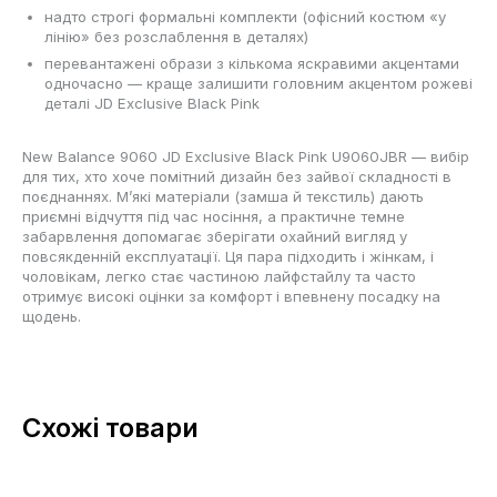
надто строгі формальні комплекти (офісний костюм «у
лінію» без розслаблення в деталях)
перевантажені образи з кількома яскравими акцентами
одночасно — краще залишити головним акцентом рожеві
деталі JD Exclusive Black Pink
New Balance 9060 JD Exclusive Black Pink U9060JBR — вибір
для тих, хто хоче помітний дизайн без зайвої складності в
поєднаннях. М’які матеріали (замша й текстиль) дають
приємні відчуття під час носіння, а практичне темне
забарвлення допомагає зберігати охайний вигляд у
повсякденній експлуатації. Ця пара підходить і жінкам, і
чоловікам, легко стає частиною лайфстайлу та часто
отримує високі оцінки за комфорт і впевнену посадку на
щодень.
Схожі товари