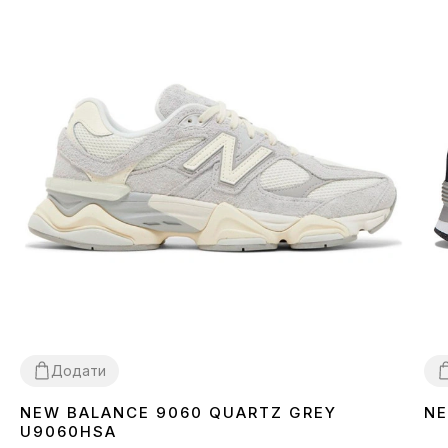
Додати
NEW BALANCE 9060 QUARTZ GREY
NE
36
37
38
39
40
41
42
43
44
45
3
U9060HSA