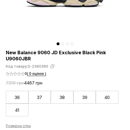
New Balance 9060 JD Exclusive Black Pink
U9060JBR
Код товару:
S-2360390
0
( 0 оцінок )
7310 грн
4467 грн
36
37
38
39
40
41
Розмірна сітка