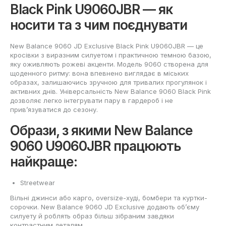
Black Pink U9060JBR — як
носити та з чим поєднувати
New Balance 9060 JD Exclusive Black Pink U9060JBR — це
кросівки з виразним силуетом і практичною темною базою,
яку оживляють рожеві акценти. Модель 9060 створена для
щоденного ритму: вона впевнено виглядає в міських
образах, залишаючись зручною для тривалих прогулянок і
активних днів. Універсальність New Balance 9060 Black Pink
дозволяє легко інтегрувати пару в гардероб і не
прив’язуватися до сезону.
Образи, з якими New Balance
9060 U9060JBR працюють
найкраще:
Streetwear
Вільні джинси або карго, oversize-худі, бомбери та куртки-
сорочки. New Balance 9060 JD Exclusive додають об’єму
силуету й роблять образ більш зібраним завдяки
контрастним деталям.