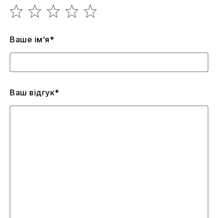
Ваше ім’я*
Ваш відгук*