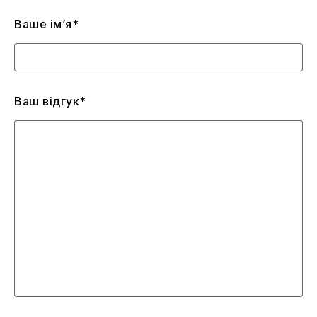
Ваше ім’я*
Ваш відгук*