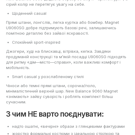
сірий колір не перетягує увагу на себе.
Щоденний casual
Прямі штани, лонгслів, легка куртка або бомбер. Magnet
U9060SG добре підтримують базові речі, залишаючись
помітною деталлю без зайвої яскравості.
Спокійний sport-inspired
Джогери, худі на блискавці, вітрівка, кепка. Завдяки
продуманій конструкції та м’якій посадці U9060SG підходять
для ритму «дім—місто—справи», коли важливі комфорт і
мобільність.
Smart casual у розслабленому стилі
Чіноси або темні прямі штани, сорочка/поло,
мінімалістичний верхній шар. New Balance 9060 Magnet
«знімають» зайву суворість і роблять комплект більш
сучасним.
З чим НЕ варто поєднувати:
надто ошатні, «вечірні» образи з глянцевими фактурами
жорстко формальні костюми з ідеальною стрілкою та