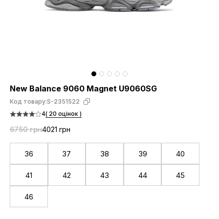
New Balance 9060 Magnet U9060SG
Код товару:
S-2351522
4
( 20 оцінок )
6750 грн
4021 грн
36
37
38
39
40
41
42
43
44
45
46