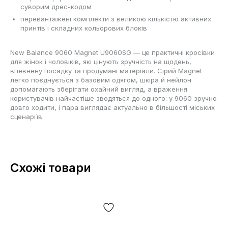
суворим дрес-кодом
перевантажені комплекти з великою кількістю активних
принтів і складних кольорових блоків
New Balance 9060 Magnet U9060SG — це практичні кросівки
для жінок і чоловіків, які цінують зручність на щодень,
впевнену посадку та продумані матеріали. Сірий Magnet
легко поєднується з базовим одягом, шкіра й нейлон
допомагають зберігати охайний вигляд, а враження
користувачів найчастіше зводяться до одного: у 9060 зручно
довго ходити, і пара виглядає актуально в більшості міських
сценаріїв.
Схожі товари