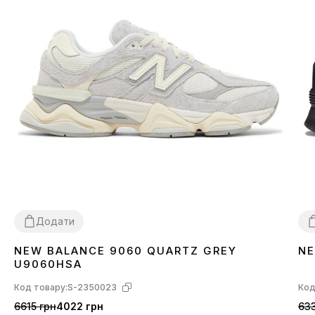
Додати
NEW BALANCE 9060 QUARTZ GREY
NE
36
37
38
39
40
41
42
43
44
45
3
U9060HSA
Код товару:
S-2350023
Код
6615 грн
4022 грн
633