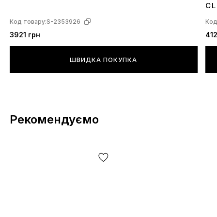
C
Код товару:
S-2353926
Код
3921 грн
412
ШВИДКА ПОКУПКА
Рекомендуємо