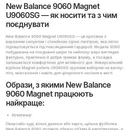
New Balance 9060 Magnet
U9060SG — як носити та з чим
поєднувати
New Balance 9060 Magnet U9060SG — це кросівки з
виразним силуетом і спокійною сірою палітрою, яка легко
підлаштовується під повсякденний гардероб. Модель 9060
побудована на поєднанні шкіри та нейлону: верх виглядає
фактурно, практично й добре тримає форму, а посадка
залишається комфортною для активного дня. Універсальний
відтінок Magnet робить U9060SG зручним вибором на весну-
літо, міжсезоння і навіть для цілорічного носіння в місті.
Образи, з якими New Balance
9060 Magnet працюють
найкраще:
Streetwear
Оверсайз-худі, вільні джинси або карго, щільна футболка.
New Balance 9060 додають образу об’єму й «архітектури», а