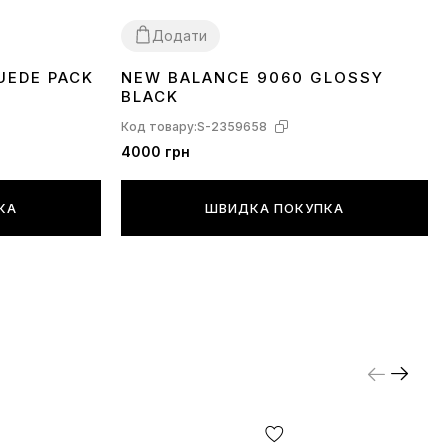
Додати
UEDE PACK
NEW BALANCE 9060 GLOSSY
43
BLACK
Код товару:
S-2359658
4000 грн
КА
ШВИДКА ПОКУПКА