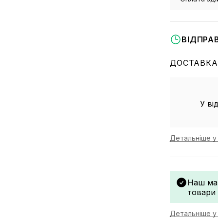
ВІДПРА
ДОСТАВКА
У ві
Детальніше у 
Наш ма
товари
Детальніше у 