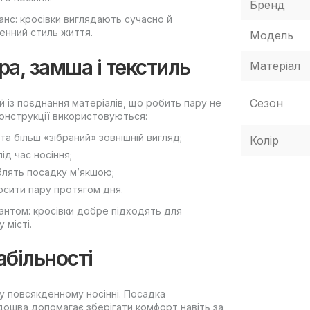
Бренд
анс: кросівки виглядають сучасно й
енний стиль життя.
Модель
ра, замша і текстиль
Матеріал
Сезон
 із поєднання матеріалів, що робить пару не
конструкції використовуються:
та більш «зібраний» зовнішній вигляд;
Колір
ід час носіння;
блять посадку м’якшою;
осити пару протягом дня.
антом: кросівки добре підходять для
 місті.
абільності
у повсякденному носінні. Посадка
ідошва допомагає зберігати комфорт навіть за