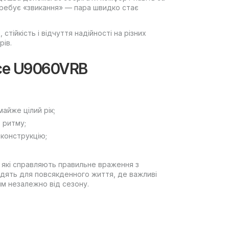
требує «звикання» — пара швидко стає
стійкість і відчуття надійності на різних
рів.
nce U9060VRB
майже цілий рік;
 ритму;
 конструкцію;
 які справляють правильне враження з
ходять для повсякденного життя, де важливі
им незалежно від сезону.