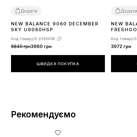
Додати
Додат
NEW BALANCE 9060 DECEMBER
NEW BAL
36
37
38
39
40
41
42
36
37
38
39
SKY U9060HSP
FRESHGO
Код товару:
S-2350018
Код товару:
S
6840 грн
3960 грн
3972 грн
ШВИДКА ПОКУПКА
Рекомендуємо