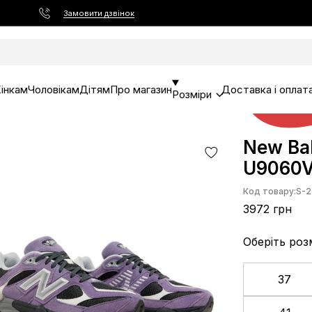
Замовити дзвінок
інкам
Чоловікам
Дітям
Про магазин
Доставка і оплат
Розміри
New Ba
U9060
Код товару:
S-2
3972 грн
Оберіть роз
37