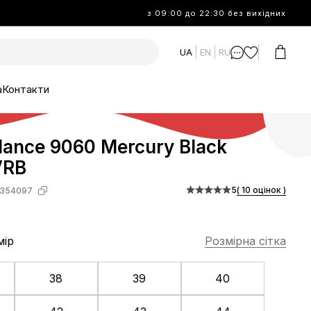
з 09:00 до 22:30 без вихідних
UA
EN
RU
а
Контакти
lance 9060 Mercury Black
VRB
5
( 10 оцінок )
354097
мір
Розмірна сітка
38
39
40