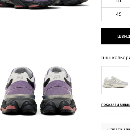
41
45
ШВИД
Інші кольор
ПОКАЗАТИ БІЛЬШ
Оплата зді