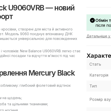
ack U9060VRB — новий
форт
Обмін 
після п
кросівки, створені для міста й активного
лует. Модель 9060 поєднує впізнавану ДНК
Детальніше у 
алишається універсальною для повсякденних
 і чоловіків: New Balance U9060VRB легко стає
Характ
йної посадки та відчуття м’якості під час
Стать
арвлення Mercury Black
Категорія
обливому: глибокий фіолетовий відтінок
Тип
м на щодень;
Розмір взу
ба та щільними тканинами;
го носіння.