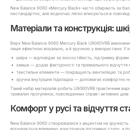
New Balance 9060 «Mercury Black» часто обирають за бал
нестандартно, але водночас легко вписуються в повсякд
Матеріали та конструкція: шкі
Верх New Balance 9060 Mercury Black U9060VRB виконаний
лише ефектною візуально, а й зручною у використанні. У 
шкіра — відповідає за зносостійкість, підтримку форми 
замша — додає фактурності та преміального відчуття п
текстильні елементи — покращують вентиляцію та ро
зручна внутрішня підкладка — допомагає комфортно н
Такий набір матеріалів робить U9060VRB практичним варі
тривалих прогулянок, повсякденних справ і активних днів у
Комфорт у русі та відчуття ст
New Balance 9060 створювалися з акцентом на зручність 
відчувається впевнено: конструкція підтримує стопу, а п