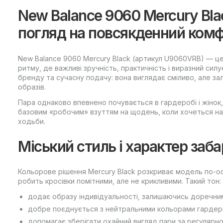
New Balance 9060 Mercury Bl
погляд на повсякденний ком
New Balance 9060 Mercury Black (артикул U9060VRB) — це 
ритму, де важливі зручність, практичність і виразний си
бренду та сучасну подачу: вона виглядає сміливо, але з
образів.
Пара однаково впевнено почувається в гардеробі і жінок,
базовим «робочим» взуттям на щодень, коли хочеться наді
ходьби.
Міський стиль і характер заб
Кольорове рішення Mercury Black розкриває модель по-ос
робить кросівки помітними, але не крикливими. Такий тон:
додає образу індивідуальності, залишаючись доречни
добре поєднується з нейтральними кольорами гардеро
допомагає зберігати охайний вигляд пари за регулярно