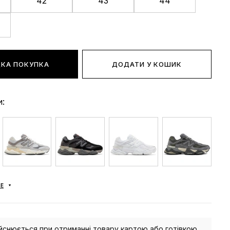
42
43
44
КА ПОКУПКА
ДОДАТИ У КОШИК
и:
Е
йснюється при отриманні товару картою або готівкою.