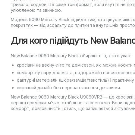
тривалої ходьби. Це саме той формат, коли взуття не по
улюбленою та звичною.
Модель 9060 Mercury Black підійде тим, хто цінує м’якість, 
покриттях — від асфальту до плитки та внутрішніх просто
Для кого підійдуть New Bala
New Balance 9060 Mercury Black обирають ті, хто шукає:
кросівки на весну-літо та демісезон, які можна носити 
комфортну пару для міста, подорожей і повсякденного
фактурні матеріали (шкіра/замша/текстиль) і практичну
виразний дизайн без перевантаження деталями.
New Balance 9060 Mercury Black U9060VRB — це кросівки,
першої примірки: м’яко, стабільно та впевнено. Вони під
комфорт, довговічність і стиль, що залишається актуальн