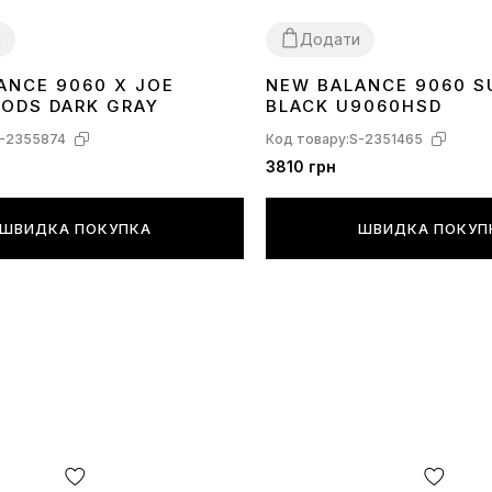
и
Додати
ANCE 9060 X JOE
NEW BALANCE 9060 S
40
41
42
43
44
45
36
37
38
39
40
41
42
43
44
45
ODS DARK GRAY
BLACK U9060HSD
-2355874
Код товару:
S-2351465
3810 грн
ШВИДКА ПОКУПКА
ШВИДКА ПОКУП