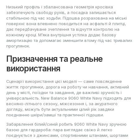
Низький профіль і збалансована геометрія кросівка
забезпечують свободу рухів, а посадка залишається
стабільною під час ходьби. Підошва розрахована на міські
поверхні: вона впевнено поводиться на асфальті й плитці,
дає передбачуване зчеплення та відчуття контролю на
кожному кроці. М’яка внутрішня устілка додає базову
амортизацію та допомагає зменшити втому під час тривалих
прогулянок.
Призначення та реальне
використання
Сценарії використання цієї моделі — саме повсякденне
життя: прогулянки, дорога на роботу чи навчання, активний
день у місті, поїздки та завдання, де важливі зручність і
універсальність. New Balance 9060 White Navy підходять для
весняно-літнього сезону, міжсезоння і, за акуратного
догляду, можуть бути актуальними цілий рік завдяки
поєднанню шкіри/замші та практичної підошви.
Забарвлення білий/синій робить 9060 White Navy зручною
базою для гардероба: пара виглядає свіжо й легко
поєднується з джинсами, спортивними штанами, шортами