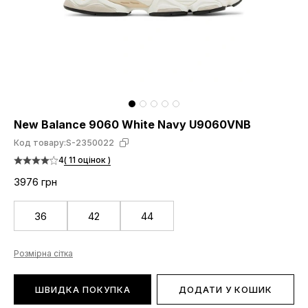
New Balance 9060 White Navy U9060VNB
Код товару:
S-2350022
4
( 11 оцінок )
3976 грн
36
42
44
Розмірна сітка
ШВИДКА ПОКУПКА
ДОДАТИ У КОШИК