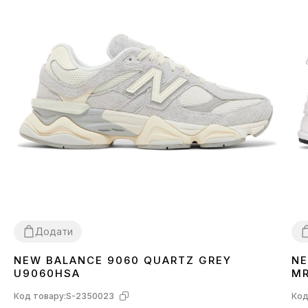
Додати
NEW BALANCE 9060 QUARTZ GREY
NE
36
37
38
39
40
41
42
43
44
45
3
U9060HSA
M
Код товару:
S-2350023
Код