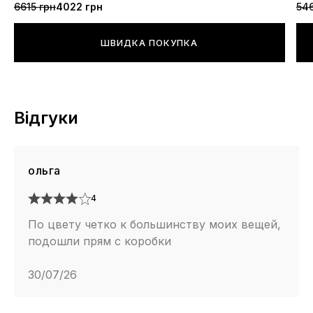
6615 грн
4022 грн
546
ШВИДКА ПОКУПКА
Відгуки
ольга
4
По цвету четко к большинству моих вещей,
подошли прям с коробки
30/07/26