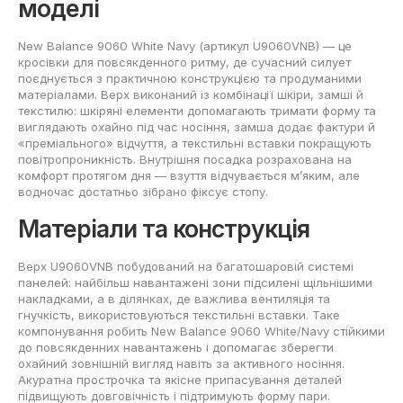
моделі
New Balance 9060 White Navy (артикул U9060VNB) — це
кросівки для повсякденного ритму, де сучасний силует
поєднується з практичною конструкцією та продуманими
матеріалами. Верх виконаний із комбінації шкіри, замші й
текстилю: шкіряні елементи допомагають тримати форму та
виглядають охайно під час носіння, замша додає фактури й
«преміального» відчуття, а текстильні вставки покращують
повітропроникність. Внутрішня посадка розрахована на
комфорт протягом дня — взуття відчувається м’яким, але
водночас достатньо зібрано фіксує стопу.
Матеріали та конструкція
Верх U9060VNB побудований на багатошаровій системі
панелей: найбільш навантажені зони підсилені щільнішими
накладками, а в ділянках, де важлива вентиляція та
гнучкість, використовуються текстильні вставки. Таке
компонування робить New Balance 9060 White/Navy стійкими
до повсякденних навантажень і допомагає зберегти
охайний зовнішній вигляд навіть за активного носіння.
Акуратна прострочка та якісне припасування деталей
підвищують довговічність і підтримують форму пари.