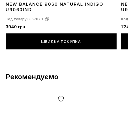
NEW BALANCE 9060 NATURAL INDIGO
NE
36
37
38
41
42
3
U9060IND
U
Код товару:
S-57073
Код
3940 грн
72
ШВИДКА ПОКУПКА
Рекомендуємо