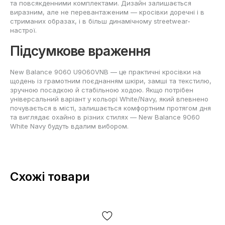
та повсякденними комплектами. Дизайн залишається
виразним, але не перевантаженим — кросівки доречні і в
стриманих образах, і в більш динамічному streetwear-
настрої.
Підсумкове враження
New Balance 9060 U9060VNB — це практичні кросівки на
щодень із грамотним поєднанням шкіри, замші та текстилю,
зручною посадкою й стабільною ходою. Якщо потрібен
універсальний варіант у кольорі White/Navy, який впевнено
почувається в місті, залишається комфортним протягом дня
та виглядає охайно в різних стилях — New Balance 9060
White Navy будуть вдалим вибором.
Схожі товари