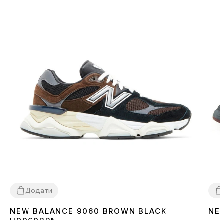
Додати
NEW BALANCE 9060 BROWN BLACK
NE
36
37
38
39
40
41
43
44
3