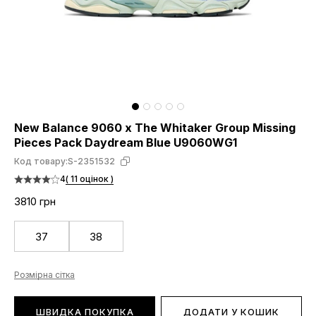
New Balance 9060 x The Whitaker Group Missing
Pieces Pack Daydream Blue U9060WG1
Код товару:
S-2351532
4
( 11 оцінок )
3810 грн
37
38
Розмірна сітка
ШВИДКА ПОКУПКА
ДОДАТИ У КОШИК