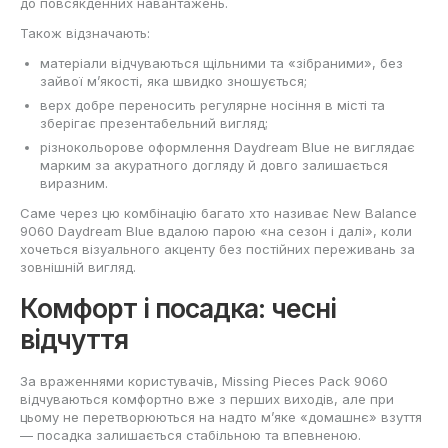
до повсякденних навантажень.
Також відзначають:
матеріали відчуваються щільними та «зібраними», без
зайвої м’якості, яка швидко зношується;
верх добре переносить регулярне носіння в місті та
зберігає презентабельний вигляд;
різнокольорове оформлення Daydream Blue не виглядає
марким за акуратного догляду й довго залишається
виразним.
Саме через цю комбінацію багато хто називає New Balance
9060 Daydream Blue вдалою парою «на сезон і далі», коли
хочеться візуального акценту без постійних переживань за
зовнішній вигляд.
Комфорт і посадка: чесні
відчуття
За враженнями користувачів, Missing Pieces Pack 9060
відчуваються комфортно вже з перших виходів, але при
цьому не перетворюються на надто м’яке «домашнє» взуття
— посадка залишається стабільною та впевненою.