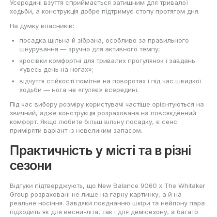
Усередині взуття сприймається затишним для тривалої
ходьби, а конструкція добре підтримує стопу протягом дня.
На думку власників:
посадка щільна й зібрана, особливо за правильного
шнурування — зручно для активного темпу;
кросівки комфортні для тривалих прогулянок і завдань
«увесь день на ногах»;
відчуття стійкості помітне на поворотах і під час швидкої
ходьби — нога не «гуляє» всередині.
Під час вибору розміру користувачі частіше орієнтуються на
звичний, адже конструкція розрахована на повсякденний
комфорт. Якщо любите більш вільну посадку, є сенс
приміряти варіант із невеликим запасом.
Практичність у місті та в різні
сезони
Відгуки підтверджують, що New Balance 9060 x The Whitaker
Group розраховані не лише на гарну картинку, а й на
реальне носіння. Завдяки поєднанню шкіри та нейлону пара
підходить як для весни-літа, так і для демісезону, а багато