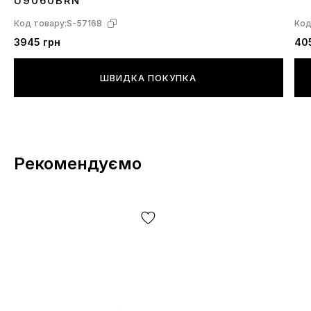
U9060BRN
Код товару:
S-57168
Код
3945 грн
40
ШВИДКА ПОКУПКА
Рекомендуємо