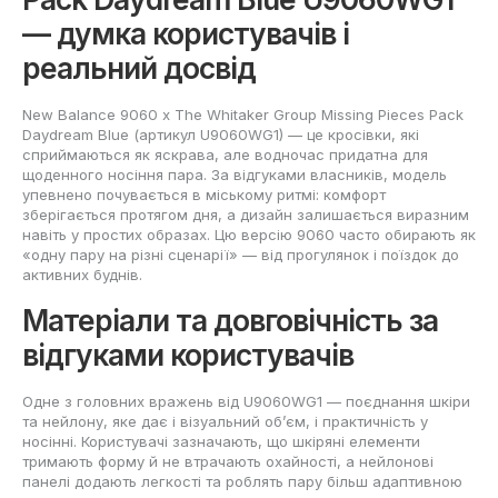
— думка користувачів і
реальний досвід
New Balance 9060 x The Whitaker Group Missing Pieces Pack
Daydream Blue (артикул U9060WG1) — це кросівки, які
сприймаються як яскрава, але водночас придатна для
щоденного носіння пара. За відгуками власників, модель
упевнено почувається в міському ритмі: комфорт
зберігається протягом дня, а дизайн залишається виразним
навіть у простих образах. Цю версію 9060 часто обирають як
«одну пару на різні сценарії» — від прогулянок і поїздок до
активних буднів.
Матеріали та довговічність за
відгуками користувачів
Одне з головних вражень від U9060WG1 — поєднання шкіри
та нейлону, яке дає і візуальний об’єм, і практичність у
носінні. Користувачі зазначають, що шкіряні елементи
тримають форму й не втрачають охайності, а нейлонові
панелі додають легкості та роблять пару більш адаптивною