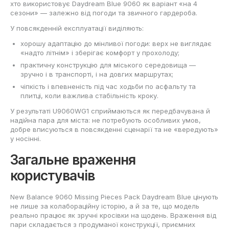
хто використовує Daydream Blue 9060 як варіант «на 4
сезони» — залежно від погоди та звичного гардероба.
У повсякденній експлуатації виділяють:
хорошу адаптацію до мінливої погоди: верх не виглядає
«надто літнім» і зберігає комфорт у прохолоду;
практичну конструкцію для міського середовища —
зручно і в транспорті, і на довгих маршрутах;
чіпкість і впевненість під час ходьби по асфальту та
плитці, коли важлива стабільність кроку.
У результаті U9060WG1 сприймаються як передбачувана й
надійна пара для міста: не потребують особливих умов,
добре вписуються в повсякденні сценарії та не «вередують»
у носінні.
Загальне враження
користувачів
New Balance 9060 Missing Pieces Pack Daydream Blue цінують
не лише за колабораційну історію, а й за те, що модель
реально працює як зручні кросівки на щодень. Враження від
пари складається з продуманої конструкції, приємних