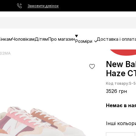
Замовити дзвінок
інкам
Чоловікам
Дітям
Про магазин
Доставка і оплат
Розміри
302MA
New Ba
Haze 
Код товару:
S-5
3526 грн
Немає в на
Інші кольор