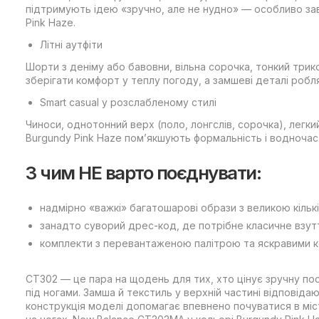
підтримують ідею «зручно, але не нудно» — особливо за
Pink Haze.
Літні аутфіти
Шорти з деніму або бавовни, вільна сорочка, тонкий три
зберігати комфорт у теплу погоду, а замшеві деталі робл
Smart casual у розслабленому стилі
Чиноси, однотонний верх (поло, лонгслів, сорочка), легк
Burgundy Pink Haze пом’якшують формальність і водночас
З чим НЕ варто поєднувати:
надмірно «важкі» багатошарові образи з великою кіль
занадто суворий дрес-код, де потрібне класичне взут
комплекти з перевантаженою палітрою та яскравими 
CT302 — це пара на щодень для тих, хто цінує зручну пос
під ногами. Замша й текстиль у верхній частині відповідаю
конструкція моделі допомагає впевнено почуватися в міст