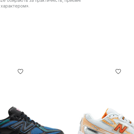
aze обирають за практичність, приємні
з характером».