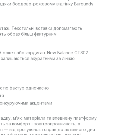
вдяки бордово-рожевому відтінку Burgundy
котаж. Текстильні вставки допомагають
ять образ більш фактурним.
ий жакет або кардиган. New Balance CT302
 залишаються акуратними за лінією.
кістю фактур одночасно
тя
конкуруючими акцентами
адку, м’які матеріали та впевнену платформу
ть за комфорт і повітропроникність, а
і — від прогулянок і справ до активного дня