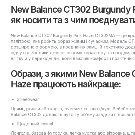
New Balance CT302 Burgundy
як носити та з чим поєднуват
New Balance CT302 Burgundy Pink Haze CT302MA — це кро
палітрою, яка робить образ живим і сучасним. Модель CT
розширеною формою, а поєднання замші й текстилю додає
відчуття. Завдяки демісезонному характеру та продумані
влітку й у перехідні дні, коли важливі комфорт і практичніс
Образи, з якими New Balance 
Haze працюють найкраще:
Streetwear
Прямі джинси або карго, oversize-світшот/худі, бейсболка
Balance CT302 додають аутфіту об’єму завдяки підошві та
Щоденний casual
Лонгслів, базова футболка, легка куртка або вітровка, 