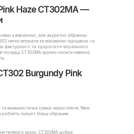
 Pink Haze CT302MA —
и
сівки з виразною, але акуратно зібраною
302 легко впізнати за масивною підошвою та
 фактурності та «дорогого» візуального
й посадці CT302MA зручно носити навесні,
ть.
CT302 Burgundy Pink
 та мінімалістична сумка через плече. New
 роблять силует більш зібраним.
штани прямого крою. CT302MA добре