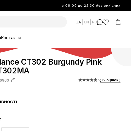
з 09:00 до 22:30 без вихідних
UA
EN
RU
а
Контакти
lance CT302 Burgundy Pink
CT302MA
5
( 12 оцінок )
6960
явності
и: