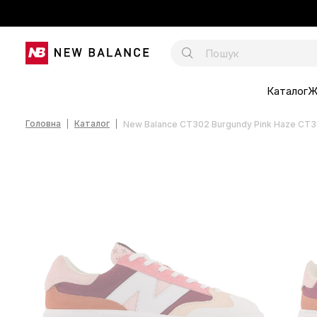
Каталог
Ж
Головна
Каталог
New Balance CT302 Burgundy Pink Haze CT