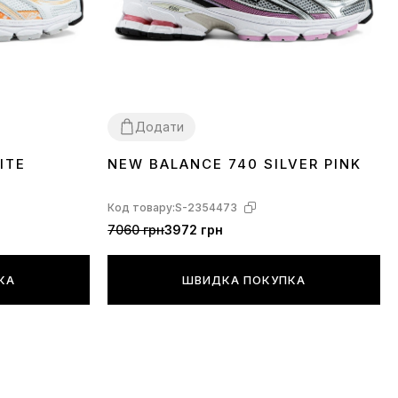
Додати
ITE
NEW BALANCE 740 SILVER PINK
36
37
38
39
Код товару:
S-2354473
7060 грн
3972 грн
КА
ШВИДКА ПОКУПКА