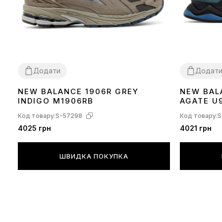
Додати
Додат
NEW BALANCE 1906R GREY
NEW BAL
41
42
45
40
41
42
INDIGO M1906RB
AGATE U
Код товару:
S-57298
Код товару:
S
4025 грн
4021 грн
ШВИДКА ПОКУПКА