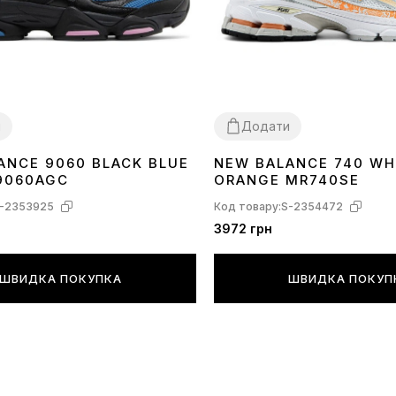
и
Додати
ANCE 9060 BLACK BLUE
NEW BALANCE 740 WH
37
38
41
42
43
44
45
9060AGC
ORANGE MR740SE
-2353925
Код товару:
S-2354472
3972 грн
ШВИДКА ПОКУПКА
ШВИДКА ПОКУП