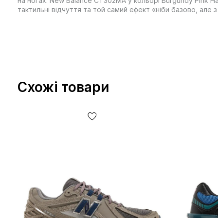
на ногах. New Balance CT302MA у кольорі Burgundy Pink H
тактильні відчуття та той самий ефект «ніби базово, але 
Схожі товари