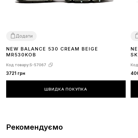
Додати
NEW BALANCE 530 CREAM BEIGE
NE
36
37
38
39
40
41
42
43
44
45
3
MR530KOB
SK
Код товару:
S-57067
Код
3721 грн
40
ШВИДКА ПОКУПКА
Рекомендуємо