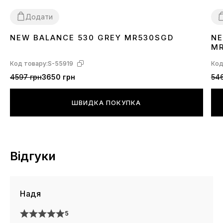
Додати
NEW BALANCE 530 GREY MR530SGD
NE
36
37
38
39
40
41
42
43
44
45
3
M
Код товару:
S-55919
Код
4597 грн
3650 грн
546
ШВИДКА ПОКУПКА
Відгуки
Надя
5