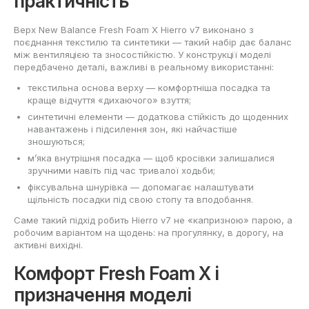
практичність
Верх New Balance Fresh Foam X Hierro v7 виконано з
поєднання текстилю та синтетики — такий набір дає баланс
між вентиляцією та зносостійкістю. У конструкції моделі
передбачено деталі, важливі в реальному використанні:
текстильна основа верху — комфортніша посадка та
краще відчуття «дихаючого» взуття;
синтетичні елементи — додаткова стійкість до щоденних
навантажень і підсилення зон, які найчастіше
зношуються;
м’яка внутрішня посадка — щоб кросівки залишалися
зручними навіть під час тривалої ходьби;
фіксувальна шнурівка — допомагає налаштувати
щільність посадки під свою стопу та вподобання.
Саме такий підхід робить Hierro v7 не «капризною» парою, а
робочим варіантом на щодень: на прогулянку, в дорогу, на
активні вихідні.
Комфорт Fresh Foam X і
призначення моделі