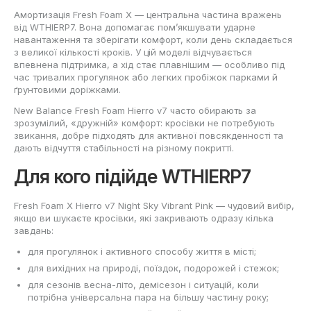
Амортизація Fresh Foam X — центральна частина вражень
від WTHIERP7. Вона допомагає пом’якшувати ударне
навантаження та зберігати комфорт, коли день складається
з великої кількості кроків. У цій моделі відчувається
впевнена підтримка, а хід стає плавнішим — особливо під
час тривалих прогулянок або легких пробіжок парками й
ґрунтовими доріжками.
New Balance Fresh Foam Hierro v7 часто обирають за
зрозумілий, «дружній» комфорт: кросівки не потребують
звикання, добре підходять для активної повсякденності та
дають відчуття стабільності на різному покритті.
Для кого підійде WTHIERP7
Fresh Foam X Hierro v7 Night Sky Vibrant Pink — чудовий вибір,
якщо ви шукаєте кросівки, які закривають одразу кілька
завдань:
для прогулянок і активного способу життя в місті;
для вихідних на природі, поїздок, подорожей і стежок;
для сезонів весна-літо, демісезон і ситуацій, коли
потрібна універсальна пара на більшу частину року;