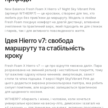
New Balance Fresh Foam X Hierro v7 Night Sky Vibrant Pink
(артикул WTHIERP7) — це кросівки, створені для тих, хто
любить рух без прив’язки до маршруту. Модель із лінійки
Fresh Foam поєднує комфорт на довгій дистанції, впевнене
зчеплення та практичний верх, який підходить як для стежок
і парків, так і для активного повсякденного життя.
Ідея Hierro v7: свобода
маршруту та стабільність
кроку
Fresh Foam X Hierro v7 — це про відчуття «можна далі». Пара
розрахована на змінний рельєф і нестабільне покриття, тому
тут важливі одразу кілька чинників: амортизація, захист
стопи та чіпка підошва. У версії Night Sky/Vibrant Pink до
цього додається виразна різнокольорова палітра, яка робить
силует помітним, але водночас залишається практичною
для щоденного носіння.
WTHIERP7 обирають і жінки, і чоловіки, коли хочеться
універсальні кросівки на весну-літо, демісезон і взагалі на
«4 сезони» — для тренувань на вулиці, активних прогулянок і