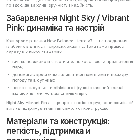
поїздок, де важливі зручність і надійність.
Забарвлення Night Sky / Vibrant
Pink: динаміка та настрій
Кольорове рішення New Balance Hierro v7 — це поєднання
глибоких відтінків і яскравих акцентів. Така гама працює
одразу в кількох сценаріях:
виглядає жваво й спортивно, підкреслюючи призначення
пари;
допомагає кросівкам залишатися помітними в похмуру
погоду та в сутінках;
легко вписується в athleisure і функціональний casual —
від шортів і легінсів до штанів-карго.
Night Sky Vibrant Pink — це про енергію та рух, коли зовнішній
вигляд підтримує темп так само, як і конструкція.
Матеріали та конструкція:
легкість, підтримка й