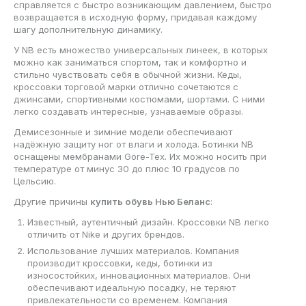
справляется с быстро возникающим давлением, быстро
возвращается в исходную форму, придавая каждому
шагу дополнительную динамику.
У NB есть множество универсальных линеек, в которых
можно как заниматься спортом, так и комфортно и
стильно чувствовать себя в обычной жизни. Кеды,
кроссовки торговой марки отлично сочетаются с
джинсами, спортивными костюмами, шортами. С ними
легко создавать интересные, узнаваемые образы.
Демисезонные и зимние модели обеспечивают
надёжную защиту ног от влаги и холода. Ботинки NB
оснащены мембранами Gore-Tex. Их можно носить при
температуре от минус 30 до плюс 10 градусов по
Цельсию.
Другие причины
купить обувь Нью Беланс
:
Известный, аутентичный дизайн. Кроссовки NB легко
отличить от Nike и других брендов.
Использование лучших материалов. Компания
производит кроссовки, кеды, ботинки из
износостойких, инновационных материалов. Они
обеспечивают идеальную посадку, не теряют
привлекательности со временем. Компания