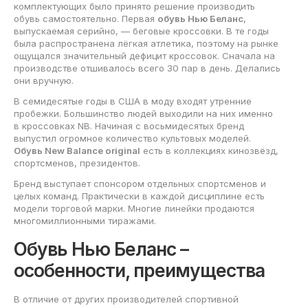
комплектующих было принято решение производить
обувь самостоятельно. Первая
обувь Нью Беланс
,
выпускаемая серийно, — беговые кроссовки. В те годы
была распространена лёгкая атлетика, поэтому на рынке
ощущался значительный дефицит кроссовок. Сначала на
производстве отшивалось всего 30 пар в день. Делались
они вручную.
В семидесятые годы в США в моду входят утренние
пробежки. Большинство людей выходили на них именно
в кроссовках NB. Начиная с восьмидесятых бренд
выпустил огромное количество культовых моделей.
Обувь New Balance original
есть в коллекциях кинозвёзд,
спортсменов, президентов.
Бренд выступает спонсором отдельных спортсменов и
целых команд. Практически в каждой дисциплине есть
модели торговой марки. Многие линейки продаются
многомиллионными тиражами.
Обувь Нью Беланс –
особенности, преимущества
В отличие от других производителей спортивной