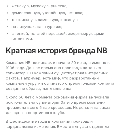
женскую, мужскую, унисекс;
демисезонную, утеплённую, летнюю;
текстильную, замшевую, кожаную;
на липучках, на шнуровке;
с тонкой, толстой подошвой, амортизирующими
вставками.
Краткая история бренда NB
Компания NB появилась в начале 20 века, а именно в
1906 году. Долгое время она производила только
супинаторы. О компании существует ряд интересных
фактов. Например, есть миф, что разработанный
компанией упругий супинатор с тремя точками контакта
создан по образцу лапы цыплёнка.
Около 50 лет с момента основания фирма выпускала
исключительно супинаторы. За это время компания
произвела всего 6 пар кроссовок. Их делали на заказ
для одного спортивного клуба.
В шестидесятые годы в компании произошли
кардинальные изменения. Вместо выпуска отдельных