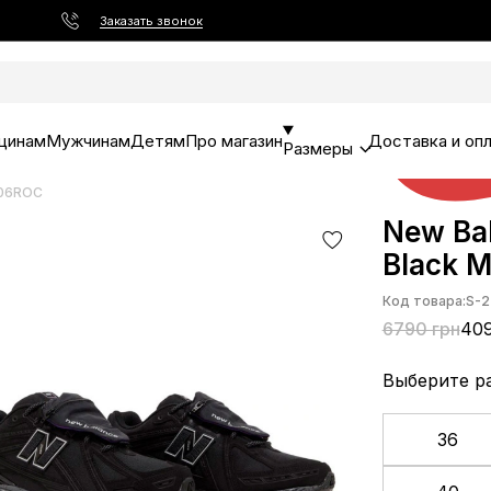
Заказать звонок
щинам
Мужчинам
Детям
Про магазин
Доставка и оп
Размеры
906ROC
New Ba
Black 
Код товара:
S-2
6790 грн
409
Выберите р
36