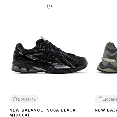
Добавить
Добави
NEW BALANCE 1906A BLACK
NEW BAL
36
37
38
39
40
41
42
43
44
45
36
37
38
39
M1906AF