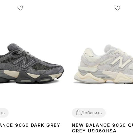
ть
Добавить
ANCE 9060 DARK GREY
NEW BALANCE 9060 Q
40
41
42
43
44
45
36
37
38
39
40
41
42
43
44
45
GREY U9060HSA