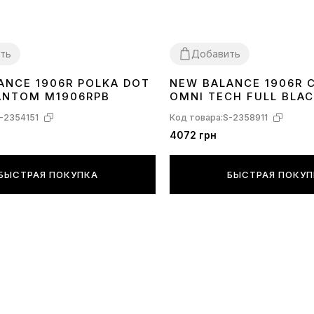
ть
Добавить
ANCE 1906R POLKA DOT
NEW BALANCE 1906R 
40
41
37
41
44
ANTOM M1906RPB
OMNI TECH FULL BLA
-2354151
Код товара:
S-2358911
4072 грн
БЫСТРАЯ ПОКУПКА
БЫСТРАЯ ПОКУ