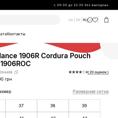
с 09:00 до 22:30 без выходных
UA
EN
RU
лата
Контакты
lance 1906R Cordura Pouch
M1906ROC
4
( 20 оценок )
354468
0 грн
азмер
Размерная сетка
37
38
39