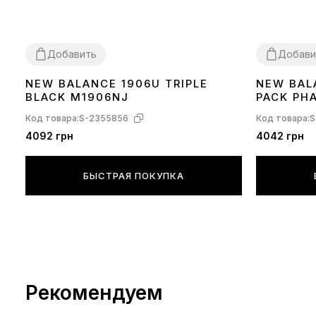
Добавить
Добави
NEW BALANCE 1906U TRIPLE
NEW BAL
41
36
37
38
39
BLACK M1906NJ
PACK PH
Код товара:
S-2355856
Код товара:
S
4092 грн
4042 грн
БЫСТРАЯ ПОКУПКА
Рекомендуем