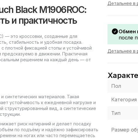
Детальнее в 
ouch Black M1906ROC:
ть и практичность
Обмен 
C) — это кроссовки, созданные для
после п
ть, стабильность и удобная посадка.
с плотной фиксацией стопы и устойчивой
Детальнее в 
 предсказуемо в движении. Практичная
ерсальным решением на каждый день — от
Характ
Пол
 и синтетических материалов. Такая
Категория
ает устойчивость к ежедневной нагрузке и
й структурированный вид, а синтетические
Тип
струкции.
нижает риск натираний и делает посадку
Размер об
 объём по подъёму и надёжно зафиксировать
времени на ногах или часто перемещаетесь