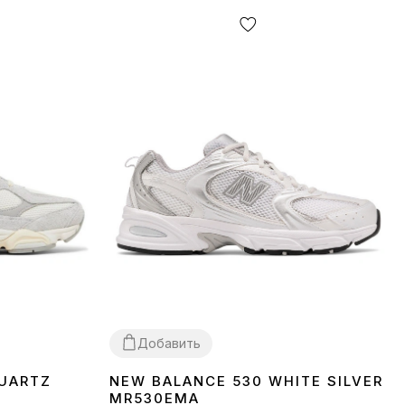
Добавить
UARTZ
NEW BALANCE 530 WHITE SILVER
36
37
38
39
40
41
42
43
44
45
MR530EMA