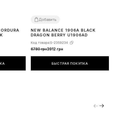
Добавить
CORDURA
NEW BALANCE 1906A BLACK
36
37
38
39
40
41
42
43
44
45
CK
DRAGON BERRY U1906AD
Код товара:
S-2359234
6780 грн
3912 грн
ПКА
БЫСТРАЯ ПОКУПКА