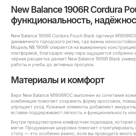
New Balance 1906R Cordura P
функциональность, надёжнос
New Balance 1906R Cordura Pouch Black (артикул M1906RO
динамичного городского ритма, где важны износостойкос
Модель NB 1906R опирается на выверенную конструкцию 
платформой, благодаря чему пара ощущается собранно и
чёрная расцветка делает New Balance 1906R Black унив
работы и учебы до активных прогулок.
Материалы и комфорт
Верх New Balance M1906ROC выполнен из сочетания кожи
комбинация помогает сохранить форму кроссовок, повыш
упрощает уход. Кожаные элементы добавляют аккуратны
вставки поддерживают лёгкость и функциональность кон
Внутри предусмотрена комфортная подкладка, которая с
мягче. Продуманная шнуровка помогает отрегулировать
стопу — это особенно важно, если вы проводите много 