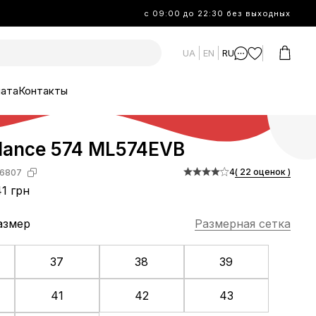
с 09:00 до 22:30 без выходных
UA
EN
RU
лата
Контакты
lance 574 ML574EVB
4
( 22 оценок )
6807
1 грн
азмер
Размерная сетка
37
38
39
41
42
43