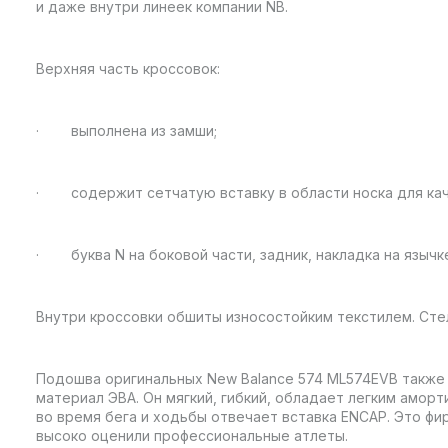
и даже внутри линеек компании NB.
Верхняя часть кроссовок:
· выполнена из замши;
· содержит сетчатую вставку в области носка для кач
· буква N на боковой части, задник, накладка на язычке
Внутри кроссовки обшиты износостойким текстилем. Сте
Подошва оригинальных New Balance 574 ML574EVB также 
материал ЭВА. Он мягкий, гибкий, обладает легким амо
во время бега и ходьбы отвечает вставка ENCAP. Это фи
высоко оценили профессиональные атлеты.