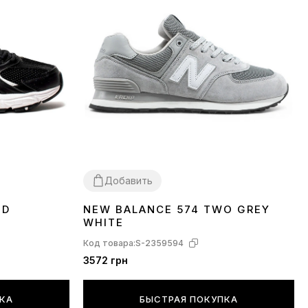
Добавить
SD
NEW BALANCE 574 TWO GREY
37
38
39
40
41
WHITE
Код товара:
S-2359594
3572 грн
ПКА
БЫСТРАЯ ПОКУПКА