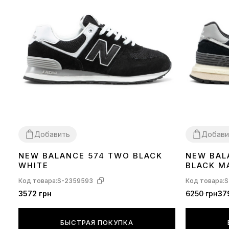
Добавить
Добави
NEW BALANCE 574 TWO BLACK
NEW BAL
41
43
44
36
37
38
39
WHITE
BLACK M
Код товара:
S-2359593
Код товара:
S
3572 грн
6250 грн
37
БЫСТРАЯ ПОКУПКА