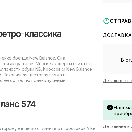
ОТПРАВ
ретро-классика
ДОСТАВКА
нейке бренда New Balance. Она
В от
ется актуальной. Многие эксперты считают,
улярности обуви NB. Кроссовки New Balance
. Лаконичная цветовая гамма и
го не оставляют равнодушными.
Детальнее в 
ланс 574
Наш ма
приобр
Детальнее в 
оторому ее легко отличить от кроссовок Nike