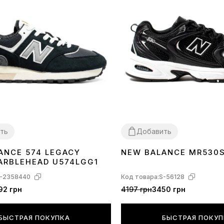
ть
Добавить
ANCE 574 LEGACY
NEW BALANCE MR530
40
41
42
43
45
36
37
38
39
40
41
42
43
44
45
ARBLEHEAD U574LGG1
-2358440
Код товара:
S-56128
92 грн
4197 грн
3450 грн
БЫСТРАЯ ПОКУПКА
БЫСТРАЯ ПОКУ