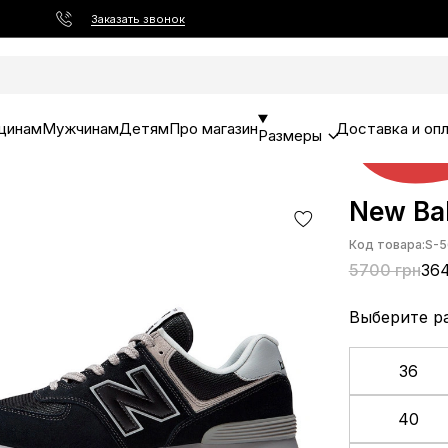
Заказать звонок
щинам
Мужчинам
Детям
Про магазин
Доставка и оп
Размеры
New Ba
Код товара:
S-5
5700 грн
364
Выберите р
36
40