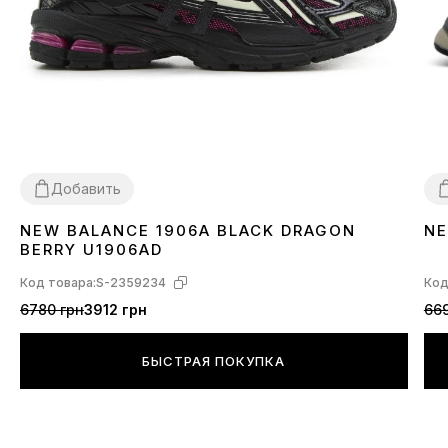
Добавить
NEW BALANCE 1906A BLACK DRAGON
NE
36
37
38
39
40
41
42
43
44
45
3
BERRY U1906AD
Код товара:
S-2359234
Код
6780 грн
3912 грн
669
БЫСТРАЯ ПОКУПКА