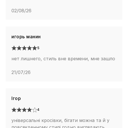
02/08/26
игорь манин
5
нет лишнего, стиль вне времени, мне зашло
21/07/26
Ігор
4
універсальні кросівки, бігати можна та й у
повсякденному стилі годно виглядають