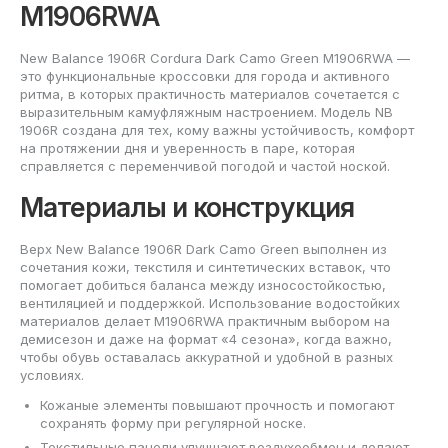
M1906RWA
New Balance 1906R Cordura Dark Camo Green M1906RWA —
это функциональные кроссовки для города и активного
ритма, в которых практичность материалов сочетается с
выразительным камуфляжным настроением. Модель NB
1906R создана для тех, кому важны устойчивость, комфорт
на протяжении дня и уверенность в паре, которая
справляется с переменчивой погодой и частой ноской.
Материалы и конструкция
Верх New Balance 1906R Dark Camo Green выполнен из
сочетания кожи, текстиля и синтетических вставок, что
помогает добиться баланса между износостойкостью,
вентиляцией и поддержкой. Использование водостойких
материалов делает M1906RWA практичным выбором на
демисезон и даже на формат «4 сезона», когда важно,
чтобы обувь оставалась аккуратной и удобной в разных
условиях.
Кожаные элементы повышают прочность и помогают
сохранять форму при регулярной носке.
Текстильные панели улучшают воздухообмен и делают