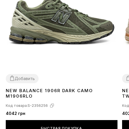
Добавить
NEW BALANCE 1906R DARK CAMO
NE
40
3
M1906RLO
T
Код товара:
S-2356256
Код
4042 грн
40
БЫСТРАЯ ПОКУПКА