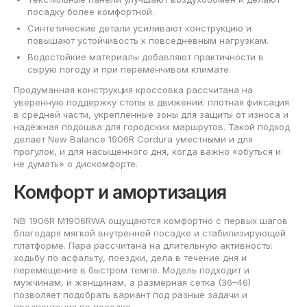
посадку более комфортной.
Синтетические детали усиливают конструкцию и
повышают устойчивость к повседневным нагрузкам.
Водостойкие материалы добавляют практичности в
сырую погоду и при переменчивом климате.
Продуманная конструкция кроссовка рассчитана на
уверенную поддержку стопы в движении: плотная фиксация
в средней части, укреплённые зоны для защиты от износа и
надёжная подошва для городских маршрутов. Такой подход
делает New Balance 1906R Cordura уместными и для
прогулок, и для насыщенного дня, когда важно «обуться и
не думать» о дискомфорте.
Комфорт и амортизация
NB 1906R M1906RWA ощущаются комфортно с первых шагов
благодаря мягкой внутренней посадке и стабилизирующей
платформе. Пара рассчитана на длительную активность:
ходьбу по асфальту, поездки, дела в течение дня и
перемещение в быстром темпе. Модель подходит и
мужчинам, и женщинам, а размерная сетка (36–46)
позволяет подобрать вариант под разные задачи и
предпочтения по посадке.