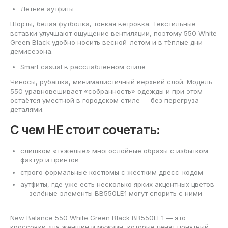
Летние аутфиты
Шорты, белая футболка, тонкая ветровка. Текстильные
вставки улучшают ощущение вентиляции, поэтому 550 White
Green Black удобно носить весной-летом и в тёплые дни
демисезона.
Smart casual в расслабленном стиле
Чиносы, рубашка, минималистичный верхний слой. Модель
550 уравновешивает «собранность» одежды и при этом
остаётся уместной в городском стиле — без перегруза
деталями.
С чем НЕ стоит сочетать:
слишком «тяжёлые» многослойные образы с избытком
фактур и принтов
строго формальные костюмы с жёстким дресс-кодом
аутфиты, где уже есть несколько ярких акцентных цветов
— зелёные элементы BB550LE1 могут спорить с ними
New Balance 550 White Green Black BB550LE1 — это
кроссовки для женщин и мужчин, которые ценят понятный