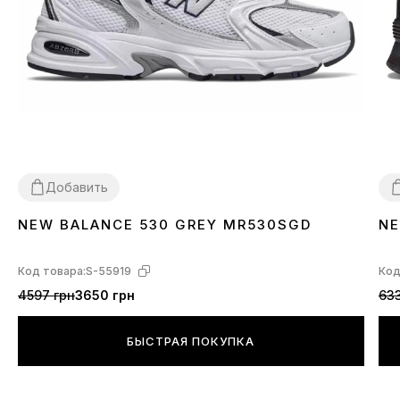
Добавить
NEW BALANCE 530 GREY MR530SGD
NE
36
37
38
39
40
41
42
43
44
45
3
Код товара:
S-55919
Код
4597 грн
3650 грн
633
БЫСТРАЯ ПОКУПКА