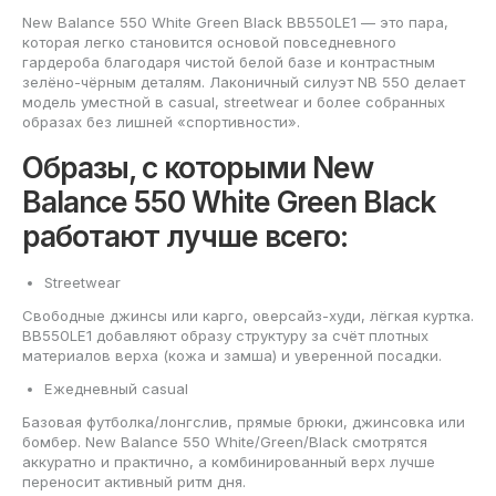
New Balance 550 White Green Black BB550LE1 — это пара,
которая легко становится основой повседневного
гардероба благодаря чистой белой базе и контрастным
зелёно-чёрным деталям. Лаконичный силуэт NB 550 делает
модель уместной в casual, streetwear и более собранных
образах без лишней «спортивности».
Образы, с которыми New
Balance 550 White Green Black
работают лучше всего:
Streetwear
Свободные джинсы или карго, оверсайз-худи, лёгкая куртка.
BB550LE1 добавляют образу структуру за счёт плотных
материалов верха (кожа и замша) и уверенной посадки.
Ежедневный casual
Базовая футболка/лонгслив, прямые брюки, джинсовка или
бомбер. New Balance 550 White/Green/Black смотрятся
аккуратно и практично, а комбинированный верх лучше
переносит активный ритм дня.