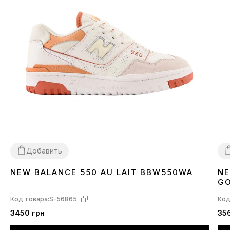
Добавить
NEW BALANCE 550 AU LAIT BBW550WA
NE
36
37
38
39
3
GO
Код товара:
S-56865
Код
3450 грн
35