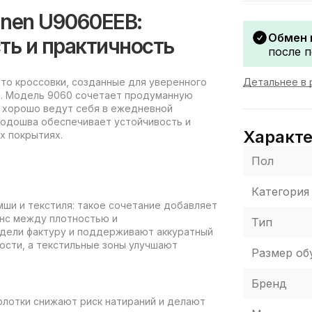
inen U9060EEB:
Обмен 
ть и практичность
после п
Детальнее в 
это кроссовки, созданные для уверенного
ы. Модель 9060 сочетает продуманную
е хорошо ведут себя в ежедневной
подошва обеспечивает устойчивость и
Характ
х покрытиях.
Пол
Категория
мши и текстиля: такое сочетание добавляет
анс между плотностью и
Тип
дели фактуру и поддерживают аккуратный
ости, а текстильные зоны улучшают
Размер об
Бренд
олотки снижают риск натираний и делают