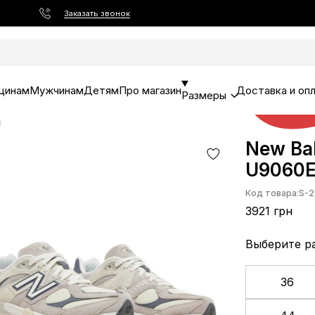
Заказать звонок
щинам
Мужчинам
Детям
Про магазин
Доставка и оп
Размеры
B
New Ba
U9060
Код товара:
S-2
3921 грн
Выберите р
36