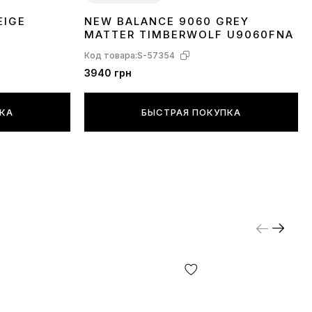
EIGE
NEW BALANCE 9060 GREY
36
37
38
39
40
41
42
43
44
45
MATTER TIMBERWOLF U9060FNA
Код товара:
S-57354
3940 грн
ПКА
БЫСТРАЯ ПОКУПКА