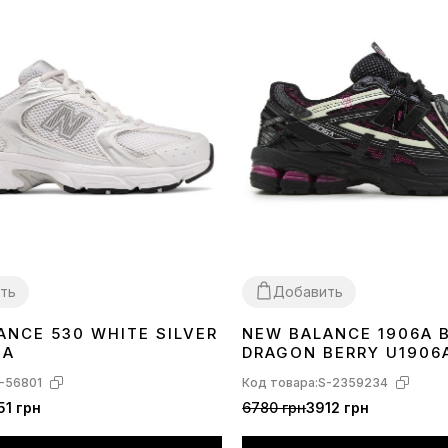
ть
Добавить
ANCE 530 WHITE SILVER
NEW BALANCE 1906A 
40
41
42
43
44
45
36
37
38
39
40
41
42
43
44
45
MA
DRAGON BERRY U1906
-56801
Код товара:
S-2359234
51 грн
6780 грн
3912 грн