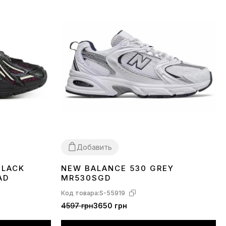
Добавить
BLACK
NEW BALANCE 530 GREY
36
37
38
39
40
41
42
43
44
45
AD
MR530SGD
Код товара:
S-55919
4597 грн
3650 грн