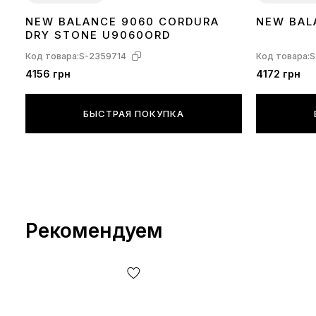
NEW BALANCE 9060 CORDURA
NEW BAL
36
37
38
39
40
41
42
43
44
45
36
37
38
39
DRY STONE U9060ORD
Код товара:
S-2359714
Код товара:
S
4156 грн
4172 грн
БЫСТРАЯ ПОКУПКА
Рекомендуем