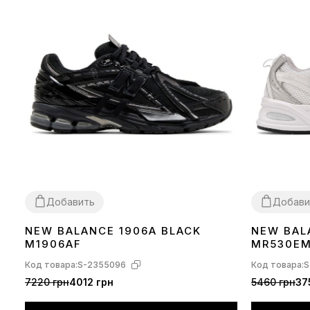
Добавить
Добави
NEW BALANCE 1906A BLACK
NEW BAL
36
37
38
39
40
41
42
43
44
45
36
37
38
39
M1906AF
MR530E
Код товара:
S-2355096
Код товара:
S
7220 грн
4012 грн
5460 грн
37