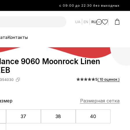
с 09:00 до 22:30 без выходных
UA
EN
RU
лата
Контакты
lance 9060 Moonrock Linen
EEB
5
( 10 оценок )
354030
азмер
Размерная сетка
37
38
40