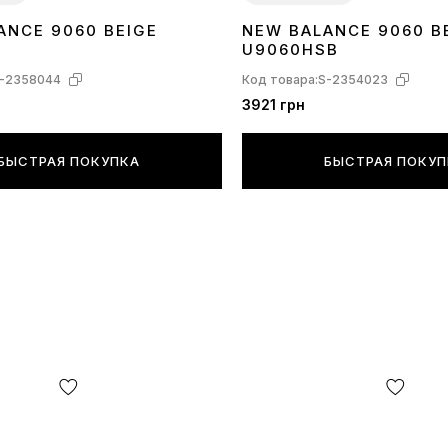
ANCE 9060 BEIGE
NEW BALANCE 9060 B
40
41
42
44
45
36
37
38
39
40
43
44
45
U9060HSB
-2358044
Код товара:
S-2354023
3921 грн
БЫСТРАЯ ПОКУПКА
БЫСТРАЯ ПОКУ