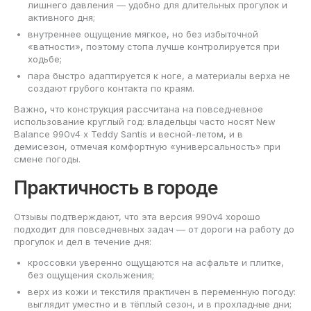
лишнего давления — удобно для длительных прогулок и
активного дня;
внутреннее ощущение мягкое, но без избыточной
«ватности», поэтому стопа лучше контролируется при
ходьбе;
пара быстро адаптируется к ноге, а материалы верха не
создают грубого контакта по краям.
Важно, что конструкция рассчитана на повседневное
использование круглый год: владельцы часто носят New
Balance 990v4 x Teddy Santis и весной-летом, и в
демисезон, отмечая комфортную «универсальность» при
смене погоды.
Практичность в городе
Отзывы подтверждают, что эта версия 990v4 хорошо
подходит для повседневных задач — от дороги на работу до
прогулок и дел в течение дня:
кроссовки уверенно ощущаются на асфальте и плитке,
без ощущения скольжения;
верх из кожи и текстиля практичен в переменную погоду:
выглядит уместно и в тёплый сезон, и в прохладные дни;