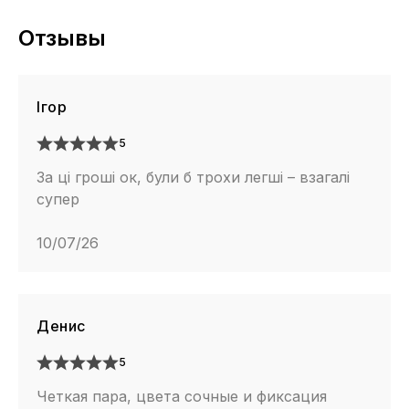
Отзывы
Ігор
5
За ці гроші ок, були б трохи легші – взагалі
супер
10/07/26
Денис
5
Четкая пара, цвета сочные и фиксация