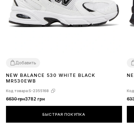
Добавить
NEW BALANCE 530 WHITE BLACK
NE
36
37
38
39
40
41
42
43
44
45
46
3
MR530EWB
Код товара:
S-2355168
Код
6630 грн
3782 грн
633
БЫСТРАЯ ПОКУПКА