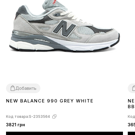
Добавить
NEW BALANCE 990 GREY WHITE
NE
40
41
3
BB
Код товара:
S-2353564
Код
3821 грн
36