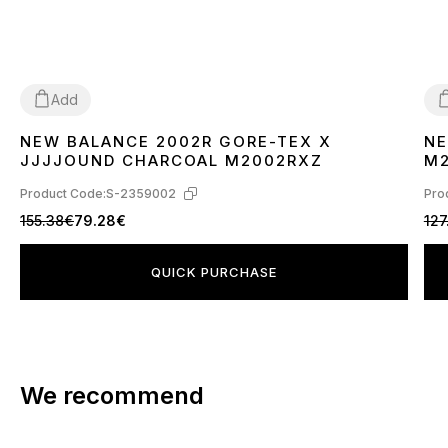
Add
NEW BALANCE 2002R GORE-TEX X
NE
38
39
40
41
42
43
44
45
4
JJJJOUND CHARCOAL M2002RXZ
M2
Product Code:
S-2359002
Pro
155.38€
79.28€
127
QUICK PURCHASE
We recommend