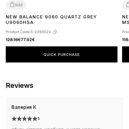
Add
NEW BALANCE 9060 QUARTZ GREY
NE
36
37
38
39
40
41
42
43
44
45
3
U9060HSA
M
Product Code:
S-2350023
Pro
128.16€
77.92€
118
QUICK PURCHASE
Reviews
Валерия К
5