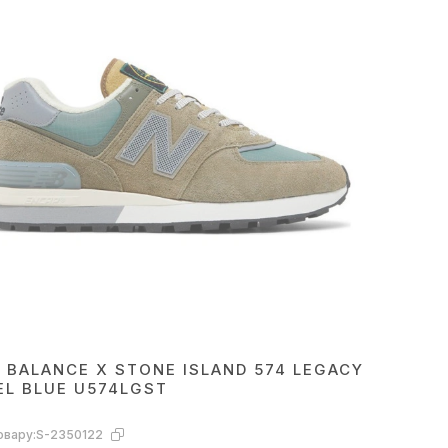
 BALANCE X STONE ISLAND 574 LEGACY
EL BLUE U574LGST
овару:
S-2350122