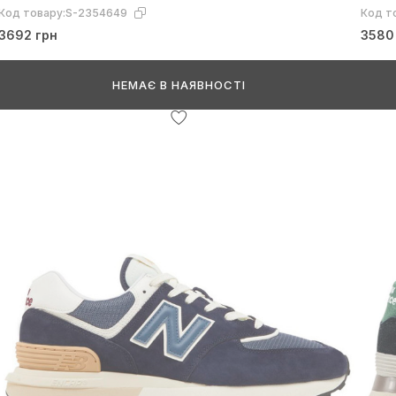
Код товару:
S-2354649
Код т
3692 грн
3580
НЕМАЄ В НАЯВНОСТІ