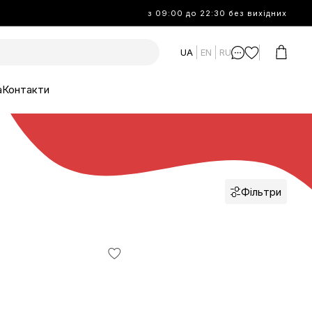
з 09:00 до 22:30 без вихідних
UA
EN
RU
а
Контакти
Фільтри