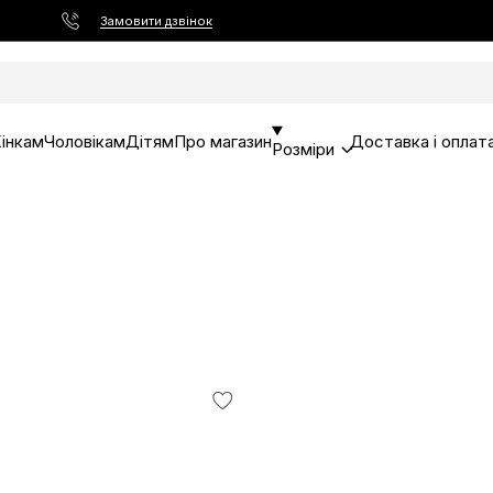
Замовити дзвінок
інкам
Чоловікам
Дітям
Про магазин
Доставка і оплат
Розміри