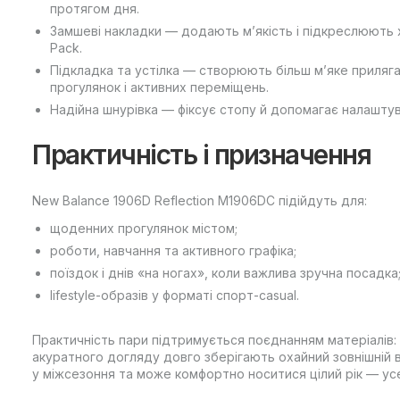
протягом дня.
Замшеві накладки — додають м’якість і підкреслюють 
Pack.
Підкладка та устілка — створюють більш м’яке приляг
прогулянок і активних переміщень.
Надійна шнурівка — фіксує стопу й допомагає налаштув
Практичність і призначення
New Balance 1906D Reflection M1906DC підійдуть для:
щоденних прогулянок містом;
роботи, навчання та активного графіка;
поїздок і днів «на ногах», коли важлива зручна посадка
lifestyle-образів у форматі спорт-casual.
Практичність пари підтримується поєднанням матеріалів: 
акуратного догляду довго зберігають охайний зовнішній 
у міжсезоння та може комфортно носитися цілий рік — усе