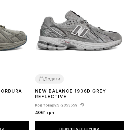
Додати
CORDURA
NEW BALANCE 1906D GREY
36
37
38
39
40
41
42
44
Y
REFLECTIVE
Код товару:
S-2353559
4061 грн
КА
ШВИДКА ПОКУПКА