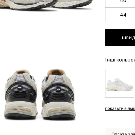
40
44
ШВИД
Інші кольор
ПОКАЗАТИ БІЛЬШ
Оплата зді