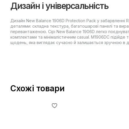
Дизайн і універсальність
Дизайн New Balance 1906D Protection Pack у забарвленні R
деталями: складна текстура, багатошарові панелі та вираз
перевантаженою. Сірі New Balance 1906D легко поєднуват
комплектами та мінімалістичним casual. M1906DC підійде 
щодень, яка виглядає сучасно й залишається зручною в д
Схожі товари