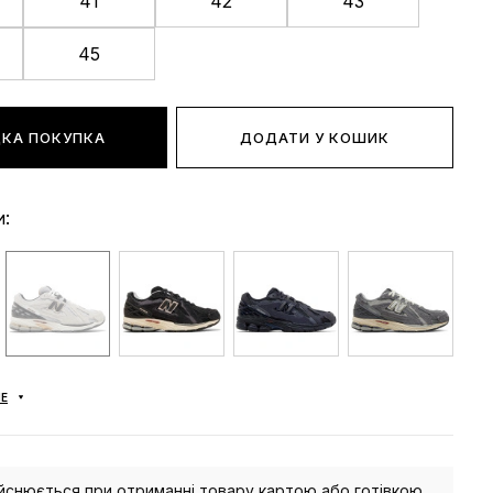
41
42
43
45
КА ПОКУПКА
ДОДАТИ У КОШИК
и:
Е
йснюється при отриманні товару картою або готівкою.