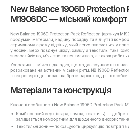
New Balance 1906D Protection 
M1906DC — міський комфорт і
New Balance 1906D Protection Pack Reflection (артикул M19
продумані матеріали, надійну посадку та відчуття комфо
стриманому сірому відтінку, який легко вписується у по
у носінні. Верх поєднує шкіру, замшу й текстиль: така ко
зносостійкістю, м’якістю та вентиляцією, а також робить
Усередині — м’яка підкладка, що додає зручності під час
розрахована на активний міський ритм. NB 1906D Reflection
сітка розмірів дозволяє підібрати варіант під різні особли
Матеріали та конструкція
Ключові особливості New Balance 1906D Protection Pack 
Комбінований верх (шкіра, замша, текстиль) — добре 
залишається комфортним для щоденного використання
Текстильні зони — покращують циркуляцію повітря та 