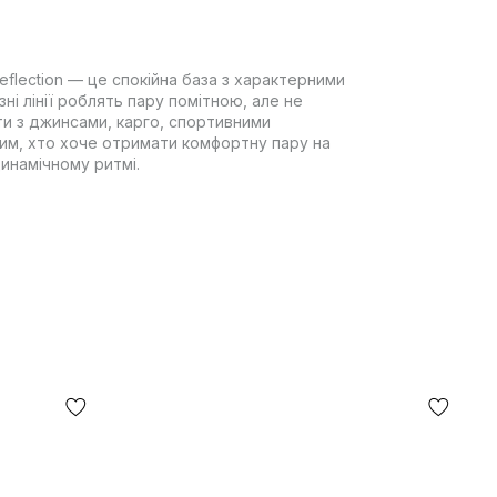
eflection — це спокійна база з характерними
ні лінії роблять пару помітною, але не
и з джинсами, карго, спортивними
тим, хто хоче отримати комфортну пару на
инамічному ритмі.