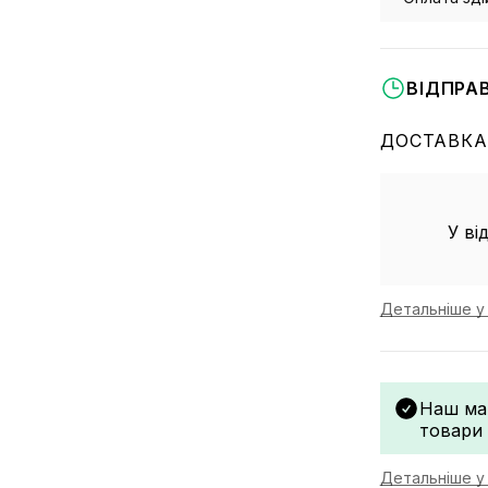
ВІДПРА
ДОСТАВКА
У ві
Детальніше у 
Наш ма
товари
Детальніше у 