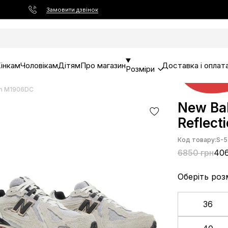
Замовити дзвінок
інкам
Чоловікам
Дітям
Про магазин
Доставка і оплат
Розміри
ion M1906DC
New Bal
Reflect
Код товару:
S-5
6850 грн
406
Оберіть роз
36