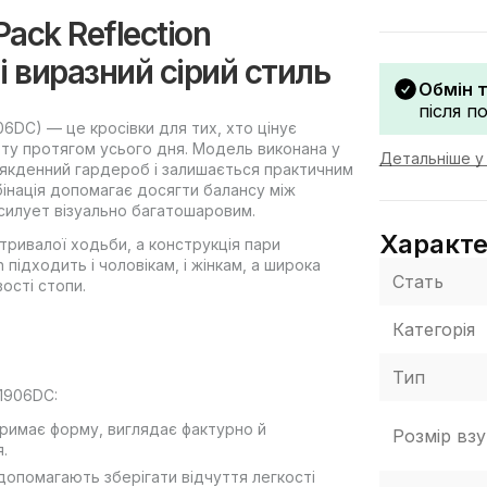
Pack Reflection
 виразний сірий стиль
Обмін 
після п
06DC) — це кросівки для тих, хто цінує
рту протягом усього дня. Модель виконана у
Детальніше у 
всякденний гардероб і залишається практичним
мбінація допомагає досягти балансу між
 силует візуально багатошаровим.
Характ
 тривалої ходьби, а конструкція пари
 підходить і чоловікам, і жінкам, а широка
Стать
вості стопи.
Категорія
Тип
M1906DC:
тримає форму, виглядає фактурно й
Розмір взу
.
допомагають зберігати відчуття легкості