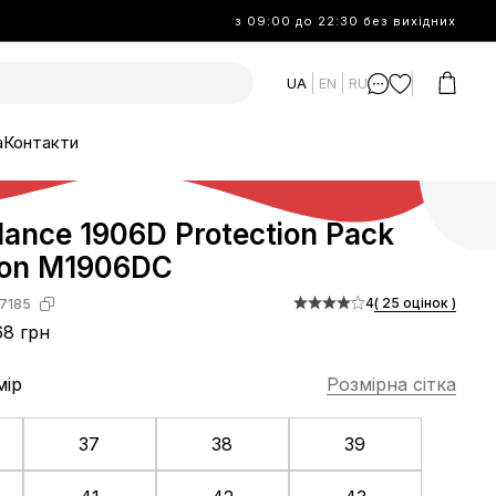
з 09:00 до 22:30 без вихідних
UA
EN
RU
а
Контакти
ance 1906D Protection Pack
ion M1906DC
4
( 25 оцінок )
7185
8 грн
мір
Розмірна сітка
37
38
39