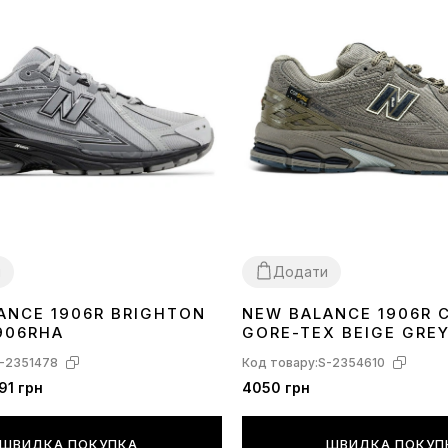
и
Додати
ANCE 1906R BRIGHTON
NEW BALANCE 1906R 
40
41
42
43
44
45
41
42
43
44
45
46
906RHA
GORE-TEX BEIGE GRE
-2351478
Код товару:
S-2354610
91 грн
4050 грн
ШВИДКА ПОКУПКА
ШВИДКА ПОКУП