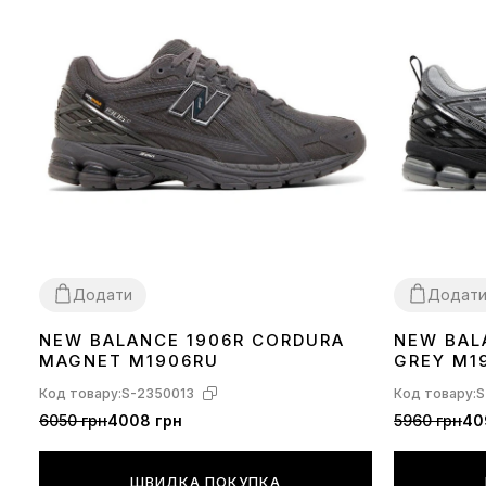
Додати
Додат
NEW BALANCE 1906R CORDURA
NEW BAL
36
37
38
39
40
41
42
43
44
45
36
37
38
39
MAGNET M1906RU
GREY M1
Код товару:
S-2350013
Код товару:
S
6050 грн
4008 грн
5960 грн
40
ШВИДКА ПОКУПКА