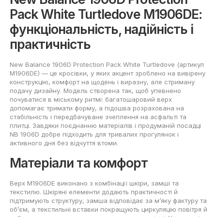
Pack White Turtledove M1906DE:
функціональність, надійність і
практичність
New Balance 1906D Protection Pack White Turtledove (артикул
M1906DE) — це кросівки, у яких акцент зроблено на вивірену
конструкцію, комфорт на щодень і виразну, але стриману
подачу дизайну. Модель створена так, щоб упевнено
почуватися в міському ритмі: багатошаровий верх
допомагає тримати форму, а підошва розрахована на
стабільність і передбачуване зчеплення на асфальті та
плитці. Завдяки поєднанню матеріалів і продуманій посадці
NB 1906D добре підходить для тривалих прогулянок і
активного дня без відчуття втоми.
Матеріали та комфорт
Верх M1906DE виконано з комбінації шкіри, замші та
текстилю. Шкіряні елементи додають практичності й
підтримують структуру, замша відповідає за м’яку фактуру та
об’єм, а текстильні вставки покращують циркуляцію повітря й