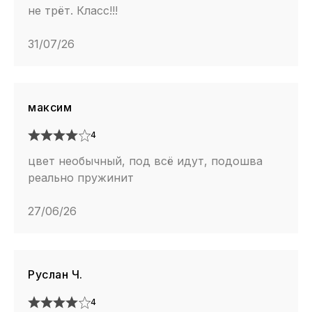
не трёт. Класс!!!
31/07/26
максим
4
цвет необычный, под всё идут, подошва
реально пружинит
27/06/26
Руслан Ч.
4