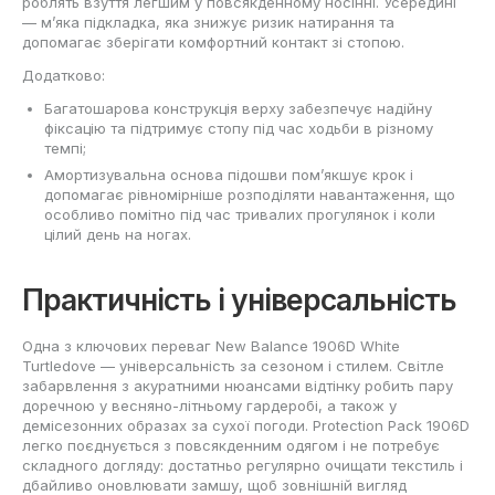
роблять взуття легшим у повсякденному носінні. Усередині
— м’яка підкладка, яка знижує ризик натирання та
допомагає зберігати комфортний контакт зі стопою.
Додатково:
Багатошарова конструкція верху забезпечує надійну
фіксацію та підтримує стопу під час ходьби в різному
темпі;
Амортизувальна основа підошви пом’якшує крок і
допомагає рівномірніше розподіляти навантаження, що
особливо помітно під час тривалих прогулянок і коли
цілий день на ногах.
Практичність і універсальність
Одна з ключових переваг New Balance 1906D White
Turtledove — універсальність за сезоном і стилем. Світле
забарвлення з акуратними нюансами відтінку робить пару
доречною у весняно-літньому гардеробі, а також у
демісезонних образах за сухої погоди. Protection Pack 1906D
легко поєднується з повсякденним одягом і не потребує
складного догляду: достатньо регулярно очищати текстиль і
дбайливо оновлювати замшу, щоб зовнішній вигляд