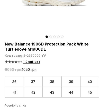
New Balance 1906D Protection Pack White
Turtledove M1906DE
Код товару:
S-2350009
4
( 12 оцінок )
6050 грн
4050 грн
36
37
38
39
40
41
42
43
44
45
Розмірна сітка