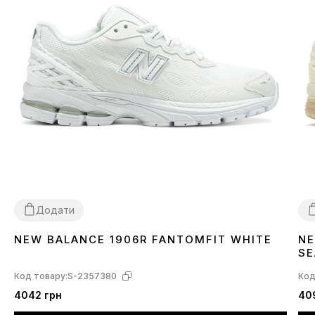
Додати
NEW BALANCE 1906R FANTOMFIT WHITE
NE
36
37
38
39
40
41
42
3
SE
Код товару:
S-2357380
Код
4042 грн
40