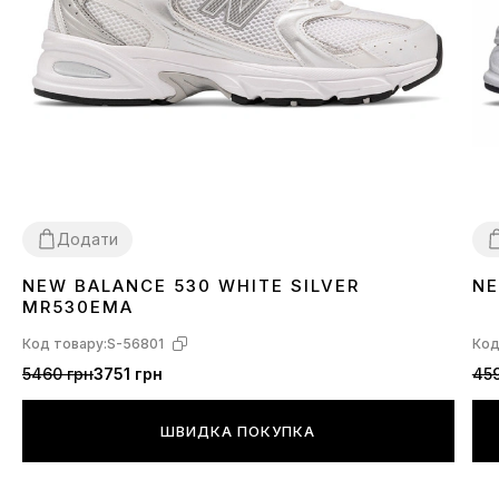
Додати
NEW BALANCE 530 WHITE SILVER
NE
36
37
38
39
40
41
42
43
44
45
3
MR530EMA
Код товару:
S-56801
Код
5460 грн
3751 грн
459
ШВИДКА ПОКУПКА