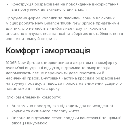
Конструкція розрахована на повсякденне використання:
від прогулянок до активного дня в місті.
Продумана форма колодки та підсилені зони в ключових
місцях роблять New Balance 1906R New Spruce придатними
для тих, хто не любить «вибагливе» взуття: кросівки
впевнено відчуваються на нозі та зберігають стабільність під
час зміни темпу й покриття.
Комфорт і амортизація
1906R New Spruce створювалися з акцентом на комфорт у
русі: м’які внутрішні відчуття, підтримка та амортизація
допомагають легше переносити довгі прогулянки й
насичений графік. Внутрішня частина кросівка розрахована
на зручну посадку, а підошва працює на зниження ударного
навантаження під час кроку.
Ключові елементи комфорту:
Анатомічна посадка, яка підходить для повсякденної
ходьби та активного способу життя.
Впевнена підтримка стопи завдяки конструкції та щільній
фіксації шнурівкою.