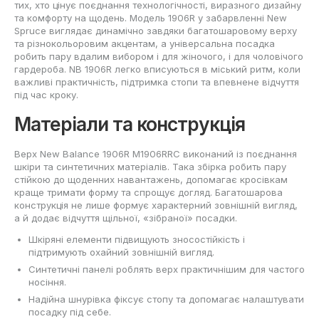
тих, хто цінує поєднання технологічності, виразного дизайну
та комфорту на щодень. Модель 1906R у забарвленні New
Spruce виглядає динамічно завдяки багатошаровому верху
та різнокольоровим акцентам, а універсальна посадка
робить пару вдалим вибором і для жіночого, і для чоловічого
гардероба. NB 1906R легко вписуються в міський ритм, коли
важливі практичність, підтримка стопи та впевнене відчуття
під час кроку.
Матеріали та конструкція
Верх New Balance 1906R M1906RRC виконаний із поєднання
шкіри та синтетичних матеріалів. Така збірка робить пару
стійкою до щоденних навантажень, допомагає кросівкам
краще тримати форму та спрощує догляд. Багатошарова
конструкція не лише формує характерний зовнішній вигляд,
а й додає відчуття щільної, «зібраної» посадки.
Шкіряні елементи підвищують зносостійкість і
підтримують охайний зовнішній вигляд.
Синтетичні панелі роблять верх практичнішим для частого
носіння.
Надійна шнурівка фіксує стопу та допомагає налаштувати
посадку під себе.