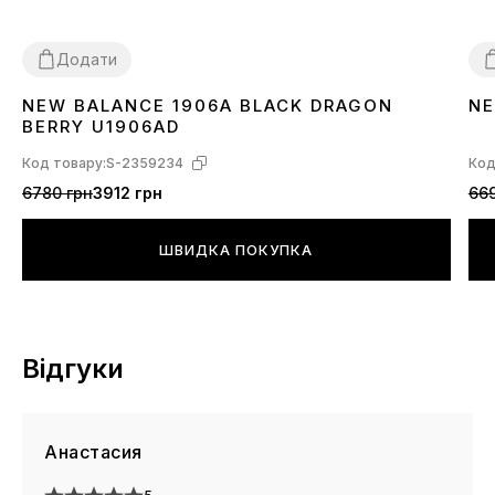
Додати
NEW BALANCE 1906A BLACK DRAGON
NE
36
37
38
39
40
41
42
43
44
45
3
BERRY U1906AD
Код товару:
S-2359234
Код
6780 грн
3912 грн
669
ШВИДКА ПОКУПКА
Відгуки
Анастасия