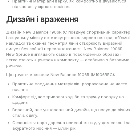
Практичні матеріали верху, які комфортно відчуваються
під час регулярного носіння.
Дизайн і враження
Дизайн New Balance 1906RRC поєднує спортивний характер
і актуальну міську естетику: різнокольорова палітра, об’ємні
накладки та охайна геометрія ліній створюють виразний
силует без зайвої перевантаженості. New Balance 1906R
New Spruce виглядають свіжо в повсякденних образах і
легко стають «центром» комплекту — особливо з базовими
речами.
Що цінують власники New Balance 1906R (M1906RRC):
Практичне поєднання матеріалів, розраховане на часте
носіння.
Комфорт під час тривалої ходьби та зручну посадку на
щодень.
Виразний, але універсальний дизайн, що пасує до різних
стилів одягу.
Сезонність: пара доречна навесні-влітку, у демісезон і за
акуратного носіння — цілий рік.