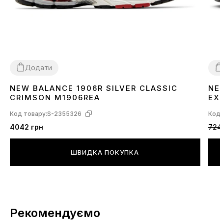
Додати
NEW BALANCE 1906R SILVER CLASSIC
NE
41
45
3
CRIMSON M1906REA
EX
Код товару:
S-2355326
Код
4042 грн
72
ШВИДКА ПОКУПКА
Рекомендуємо