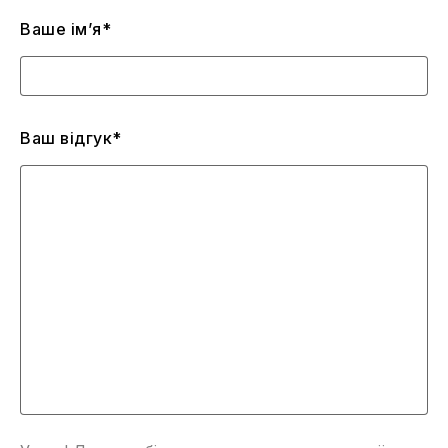
Ваше ім’я*
Ваш відгук*