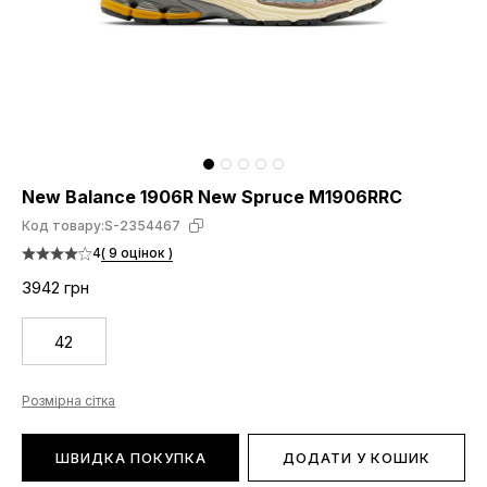
New Balance 1906R New Spruce M1906RRC
Код товару:
S-2354467
4
( 9 оцінок )
3942 грн
42
Розмірна сітка
ШВИДКА ПОКУПКА
ДОДАТИ У КОШИК