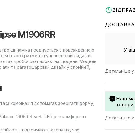
ВІДПРА
ДОСТАВКА
lipse M1906RR
У ві
х ретро-динаміка поєднується з повсякденною
о міського ритму: він упевнено виглядає в
гко стає «робочою парою» на щодень. Модель
іали та багатошаровий дизайн у спокійній,
Детальніше у 
я
Наш ма
 така комбінація допомагає зберігати форму,
товари
alance 1906R Sea Salt Eclipse комфортно
Детальніше у 
тійкість і підтримують стопу під час