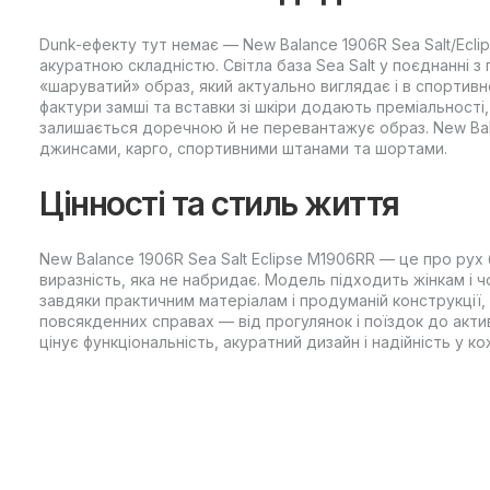
Dunk-ефекту тут немає — New Balance 1906R Sea Salt/Eclip
акуратною складністю. Світла база Sea Salt у поєднанні з
«шаруватий» образ, який актуально виглядає і в спортивном
фактури замші та вставки зі шкіри додають преміальності
залишається доречною й не перевантажує образ. New Bal
джинсами, карго, спортивними штанами та шортами.
Цінності та стиль життя
New Balance 1906R Sea Salt Eclipse M1906RR — це про рух б
виразність, яка не набридає. Модель підходить жінкам і 
завдяки практичним матеріалам і продуманій конструкції
повсякденних справах — від прогулянок і поїздок до активн
цінує функціональність, акуратний дизайн і надійність у кож