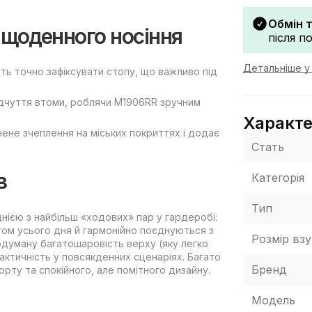
Обмін 
 щоденного носіння
після п
Детальніше у 
ь точно зафіксувати стопу, що важливо під
відчуття втоми, роблячи M1906RR зручним
Характ
ене зчеплення на міських покриттях і додає
Стать
в
Категорія
Тип
нією з найбільш «ходових» пар у гардеробі:
гом усього дня й гармонійно поєднуються з
Розмір взу
одуману багатошаровість верху (яку легко
актичність у повсякденних сценаріях. Багато
Бренд
орту та спокійного, але помітного дизайну.
Модель