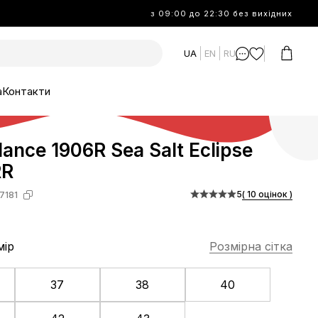
з 09:00 до 22:30 без вихідних
UA
EN
RU
а
Контакти
ance 1906R Sea Salt Eclipse
RR
5
( 10 оцінок )
7181
мір
Розмірна сітка
37
38
40