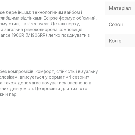
Матеріал
se бере іншим: технологічним вайбом і
 глибшими відтінками Eclipse формує об’ємний,
у стилі, і в streetwear. Деталі верху,
Сезон
, а загальна різнокольорова композиція
ance 1906R (M1906RR) легко поєднувати з
Колір
ез компромісів: комфорт, стійкість і візуальну
чоловікам, вписується у формат «4 сезони»
, а також допомагає почуватися впевнено в
их днів у місті. Це кросівки для тих, хто
ній парі.