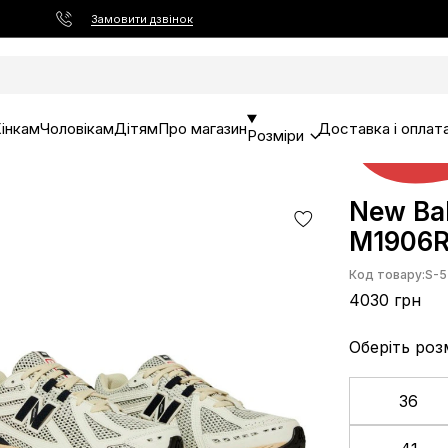
Замовити дзвінок
інкам
Чоловікам
Дітям
Про магазин
Доставка і оплат
Розміри
New Bal
M1906
Код товару:
S-5
4030 грн
Оберіть роз
36