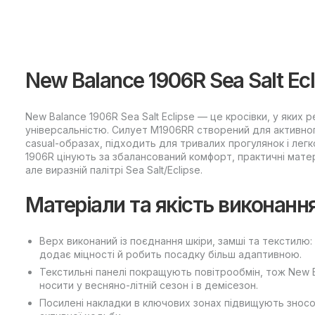
New Balance 1906R Sea Salt Ec
New Balance 1906R Sea Salt Eclipse — це кросівки, у яки
універсальністю. Силует M1906RR створений для активног
casual-образах, підходить для тривалих прогулянок і ле
1906R цінують за збалансований комфорт, практичні матер
але виразній палітрі Sea Salt/Eclipse.
Матеріали та якість виконанн
Верх виконаний із поєднання шкіри, замші та текстилю:
додає міцності й робить посадку більш адаптивною.
Текстильні панелі покращують повітрообмін, тож New B
носити у весняно-літній сезон і в демісезон.
Посилені накладки в ключових зонах підвищують зносос