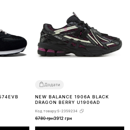
Додати
574EVB
NEW BALANCE 1906A BLACK
36
37
38
39
40
41
42
43
44
45
DRAGON BERRY U1906AD
Код товару:
S-2359234
6780 грн
3912 грн