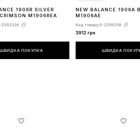
ANCE 1906R SILVER
NEW BALANCE 1906A 
41
42
43
44
45
 CRIMSON M1906REA
M1906AE
-2355326
Код товару:
S-2356258
3912 грн
ШВИДКА ПОКУПКА
ШВИДКА ПОКУП