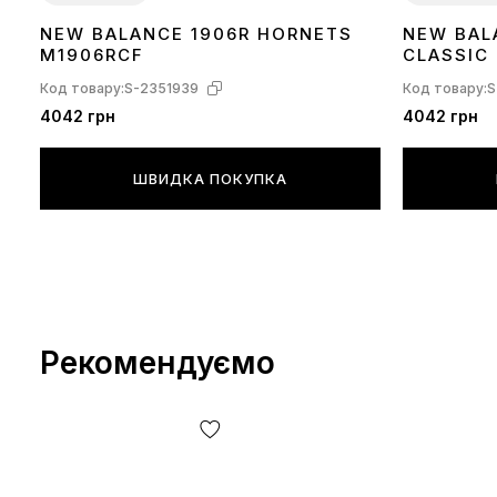
NEW BALANCE 1906R HORNETS
NEW BAL
40
41
42
45
41
45
M1906RCF
CLASSIC
Код товару:
S-2351939
Код товару:
S
4042 грн
4042 грн
ШВИДКА ПОКУПКА
Рекомендуємо