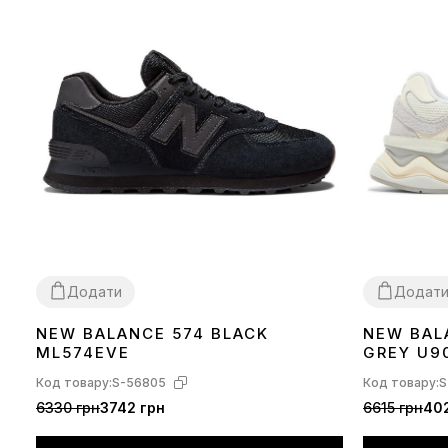
Додати
Додат
NEW BALANCE 574 BLACK
NEW BAL
36
37
38
39
40
41
42
43
44
45
36
37
38
39
ML574EVE
GREY U9
Код товару:
S-56805
Код товару:
S
6330 грн
3742 грн
6615 грн
40