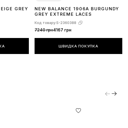
BEIGE GREY
NEW BALANCE 1906A BURGUNDY
36
37
38
39
40
41
42
43
44
45
GREY EXTREME LACES
Код товару:
S-2360388
7240 грн
4167 грн
КА
ШВИДКА ПОКУПКА