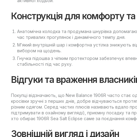
активної ходьби.
Конструкція для комфорту та
Анатомічна колодка та продумана шнурівка допомагают
час тривалих прогулянок і динамічного темпу дня.
М’який внутрішній шар і комфортна устілка знижують 
вибором на щодень.
Гнучка підошва з чіпким протектором забезпечує впевн
стабільності під час руху.
Відгуки та враження власникі
Покупці відзначають, що New Balance 1906R часто стає од
кросівки зручні з перших днів, добре відчуваються протя
різним одягом. Серед частих плюсів називають вдало пр
підтримувати в охайному вигляді), приємну посадку та пр
хто обирає 1906R Sea Salt Eclipse саме за поєднання комф
Зовнішній вигляд і дизайн