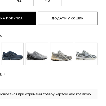
42
43
КА ПОКУПКА
ДОДАТИ У КОШИК
и:
Е
йснюється при отриманні товару картою або готівкою.