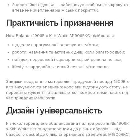
Зносостійка підошва — забезпечує стабільність кроку та
впевнене зчеплення на міських покриттях.
Практичність і призначення
New Balance 1906R x Kith White M1906RKC підійде для:
щоденних прогулянок і пересувань містом;
роботи, навчання та активних днів, коли багато ходьби;
поїздок, подорожей і сценаріїв «цілий день на ногах»;
lifestyle-гардероба в теплий сезон і міжсезоння.
Завдяки поєднанню матеріалів і продуманій посадці 1906R x
Kith відчуваються впевнено: кросівки підтримують стопу, не
перевантажують її та залишаються комфортними навіть під
час тривалих маршрутів.
Дизайн і універсальність
Різнокольорова, але збалансована палітра робить NB 1906R
x Kith White легко адаптованими до різних образів — від
базового casual до більш спортивного streetwear. M1906RKC