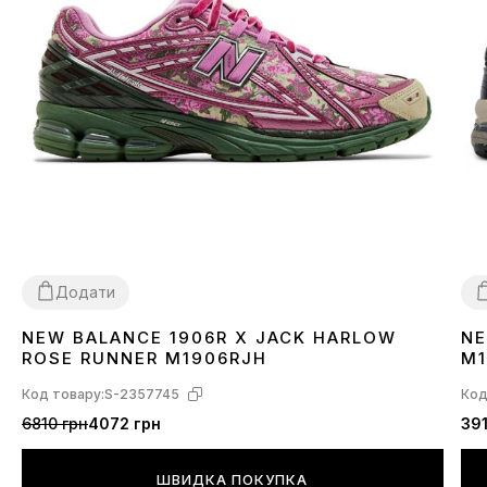
Додати
NEW BALANCE 1906R X JACK HARLOW
NE
36
37
38
39
40
41
42
43
45
4
ROSE RUNNER M1906RJH
M1
Код товару:
S-2357745
Код
6810 грн
4072 грн
391
ШВИДКА ПОКУПКА