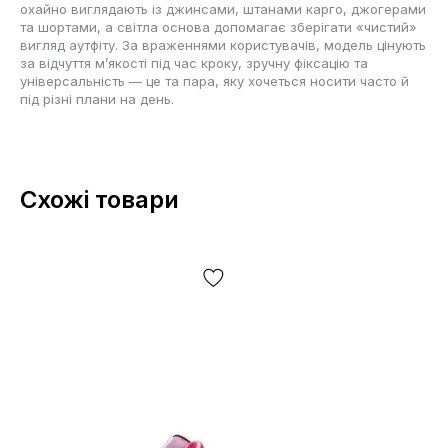
охайно виглядають із джинсами, штанами карго, джогерами
та шортами, а світла основа допомагає зберігати «чистий»
вигляд аутфіту. За враженнями користувачів, модель цінують
за відчуття м’якості під час кроку, зручну фіксацію та
універсальність — це та пара, яку хочеться носити часто й
під різні плани на день.
Схожі товари