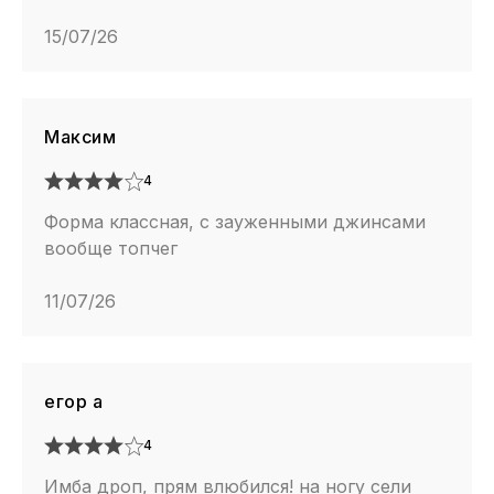
15/07/26
Максим
4
Форма классная, с зауженными джинсами
вообще топчег
11/07/26
егор а
4
Имба дроп, прям влюбился! на ногу сели