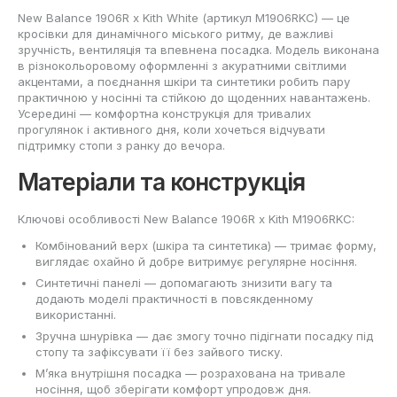
New Balance 1906R x Kith White (артикул M1906RKC) — це
кросівки для динамічного міського ритму, де важливі
зручність, вентиляція та впевнена посадка. Модель виконана
в різнокольоровому оформленні з акуратними світлими
акцентами, а поєднання шкіри та синтетики робить пару
практичною у носінні та стійкою до щоденних навантажень.
Усередині — комфортна конструкція для тривалих
прогулянок і активного дня, коли хочеться відчувати
підтримку стопи з ранку до вечора.
Матеріали та конструкція
Ключові особливості New Balance 1906R x Kith M1906RKC:
Комбінований верх (шкіра та синтетика) — тримає форму,
виглядає охайно й добре витримує регулярне носіння.
Синтетичні панелі — допомагають знизити вагу та
додають моделі практичності в повсякденному
використанні.
Зручна шнурівка — дає змогу точно підігнати посадку під
стопу та зафіксувати її без зайвого тиску.
М’яка внутрішня посадка — розрахована на тривале
носіння, щоб зберігати комфорт упродовж дня.