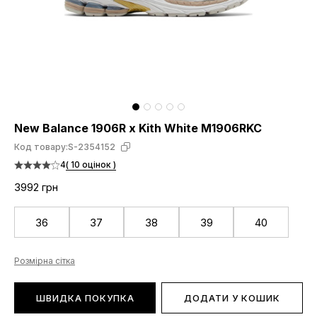
New Balance 1906R x Kith White M1906RKC
Код товару:
S-2354152
4
( 10 оцінок )
3992 грн
36
37
38
39
40
Розмірна сітка
ШВИДКА ПОКУПКА
ДОДАТИ У КОШИК