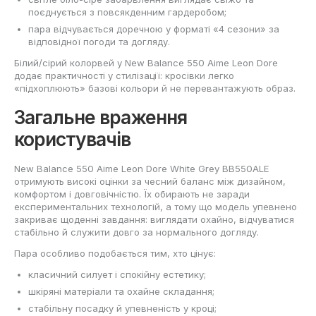
поєднується з повсякденним гардеробом;
пара відчувається доречною у форматі «4 сезони» за
відповідної погоди та догляду.
Білий/сірий колорвей у New Balance 550 Aime Leon Dore
додає практичності у стилізації: кросівки легко
«підхоплюють» базові кольори й не перевантажують образ.
Загальне враження
користувачів
New Balance 550 Aime Leon Dore White Grey BB550ALE
отримують високі оцінки за чесний баланс між дизайном,
комфортом і довговічністю. Їх обирають не заради
експериментальних технологій, а тому що модель упевнено
закриває щоденні завдання: виглядати охайно, відчуватися
стабільно й служити довго за нормального догляду.
Пара особливо подобається тим, хто цінує:
класичний силует і спокійну естетику;
шкіряні матеріали та охайне складання;
стабільну посадку й упевненість у кроці;