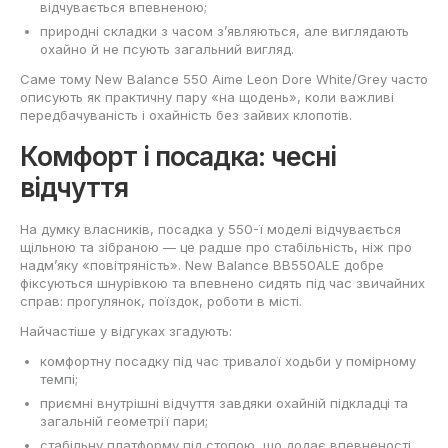
відчувається впевненою;
природні складки з часом з’являються, але виглядають
охайно й не псують загальний вигляд.
Саме тому New Balance 550 Aime Leon Dore White/Grey часто
описують як практичну пару «на щодень», коли важливі
передбачуваність і охайність без зайвих клопотів.
Комфорт і посадка: чесні
відчуття
На думку власників, посадка у 550-ї моделі відчувається
щільною та зібраною — це радше про стабільність, ніж про
надм’яку «повітряність». New Balance BB550ALE добре
фіксуються шнурівкою та впевнено сидять під час звичайних
справ: прогулянок, поїздок, роботи в місті.
Найчастіше у відгуках згадують:
комфортну посадку під час тривалої ходьби у помірному
темпі;
приємні внутрішні відчуття завдяки охайній підкладці та
загальній геометрії пари;
стабільну платформу під стопою, що додає впевненості