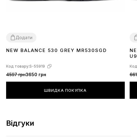
Додати
NEW BALANCE 530 GREY MR530SGD
NE
36
37
38
39
40
41
42
43
44
45
3
U
Код товару:
S-55919
Код
4597 грн
3650 грн
661
ШВИДКА ПОКУПКА
Відгуки