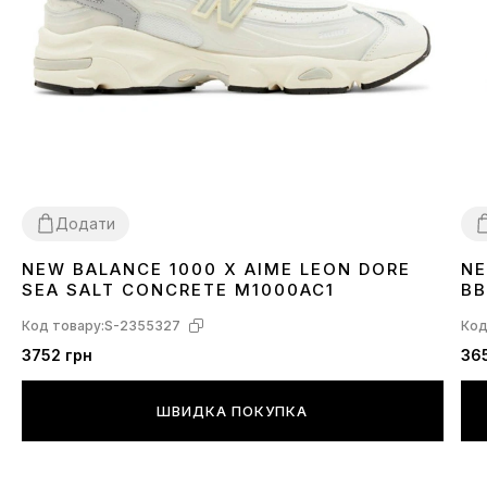
Додати
NEW BALANCE 1000 X AIME LEON DORE
NE
36
37
38
39
40
41
42
43
45
3
SEA SALT CONCRETE M1000AC1
BB
Код товару:
S-2355327
Код
3752 грн
36
ШВИДКА ПОКУПКА