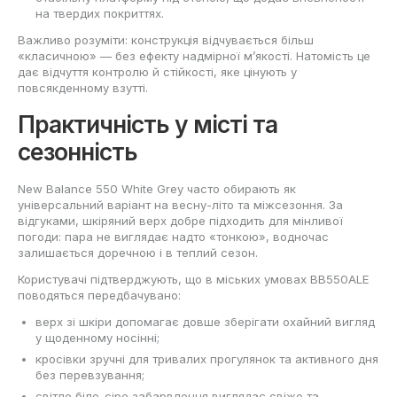
на твердих покриттях.
Важливо розуміти: конструкція відчувається більш
«класичною» — без ефекту надмірної м’якості. Натомість це
дає відчуття контролю й стійкості, яке цінують у
повсякденному взутті.
Практичність у місті та
сезонність
New Balance 550 White Grey часто обирають як
універсальний варіант на весну-літо та міжсезоння. За
відгуками, шкіряний верх добре підходить для мінливої
погоди: пара не виглядає надто «тонкою», водночас
залишається доречною і в теплий сезон.
Користувачі підтверджують, що в міських умовах BB550ALE
поводяться передбачувано:
верх зі шкіри допомагає довше зберігати охайний вигляд
у щоденному носінні;
кросівки зручні для тривалих прогулянок та активного дня
без перевзування;
світле біло-сіре забарвлення виглядає свіжо та