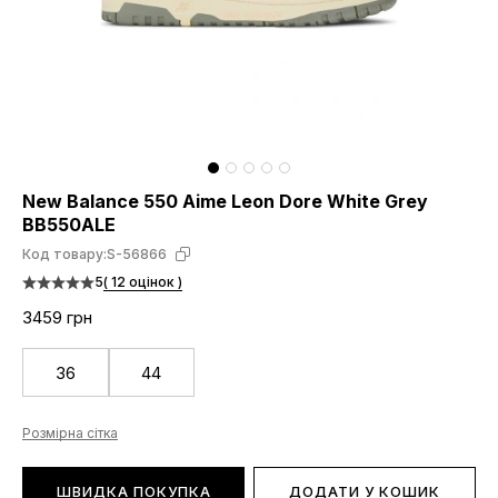
New Balance 550 Aime Leon Dore White Grey
BB550ALE
Код товару:
S-56866
5
( 12 оцінок )
3459 грн
36
44
Розмірна сітка
ШВИДКА ПОКУПКА
ДОДАТИ У КОШИК