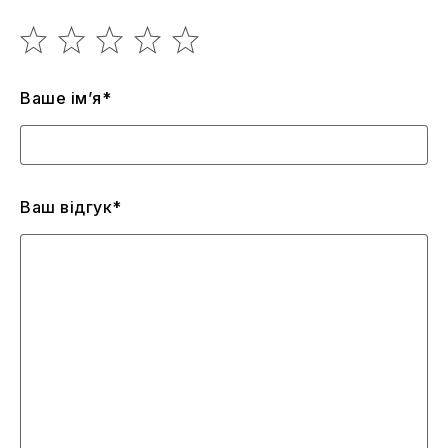
Ваше ім’я*
Ваш відгук*