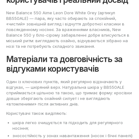
New Balance 550 Aime Leon Dore White Grey (артикул
BB550ALE) — пара, яку часто обирають за спокійний,
«чистий» зовнішній вигляд і відчуття добротної класики в
повсякденному носінні. За враженнями власників, New
Balance 550 у біло-сірому забарвленні добре вписуються в
міський ритм: виглядають охайно, відчуваються зібрано на
нозі та не потребують складного звикання.
Матеріали та довговічність за
відгуками користувачів
Один із ключових пунктів, який регулярно відзначають у
відгуках, — шкіряний верх. Натуральна шкіра у BB550ALE
сприймається щільною та такою, що тримає форму: кросівки
довше зберігають охайний силует і не виглядають
«втомленими» після активних днів.
Користувачі також виділяють:
шкіра легко очищується та підходить для регулярного
носіння;
зносостійкість у зонах навантаження (носок і бічні панелі)