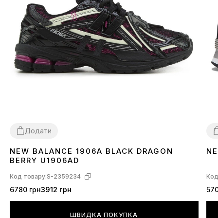
Додати
NEW BALANCE 1906A BLACK DRAGON
NE
36
37
38
39
40
41
42
43
44
45
3
BERRY U1906AD
Код товару:
S-2359234
Код
6780 грн
3912 грн
570
ШВИДКА ПОКУПКА