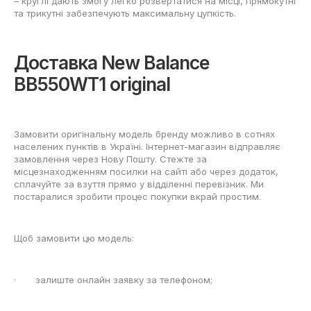
– круглі дають змогу легко розвертатися на місці, прямокутні
та трикутні забезпечують максимальну цупкість.
Доставка New Balance
BB550WT1 original
Замовити оригінальну модель бренду можливо в сотнях
населених пунктів в Україні. Інтернет-магазин відправляє
замовлення через Нову Пошту. Стежте за
місцезнаходженням посилки на сайті або через додаток,
сплачуйте за взуття прямо у відділенні перевізник. Ми
постаралися зробити процес покупки вкрай простим.
Щоб замовити цю модель:
· залиште онлайн заявку за телефоном;