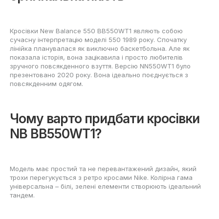
Кросівки New Balance 550 BB550WT1 являють собою
сучасну інтерпретацію моделі 550 1989 року. Спочатку
лінійка планувалася як виключно баскетбольна. Але як
показала історія, вона зацікавила і просто любителів
зручного повсякденного взуття. Версію NN550WT1 було
презентовано 2020 року. Вона ідеально поєднується з
повсякденним одягом.
Чому варто придбати кросівки
NB BB550WT1?
Модель має простий та не перевантажений дизайн, який
трохи перегукується з ретро кросами Nike. Колірна гама
універсальна – білі, зелені елементи створюють ідеальний
тандем.