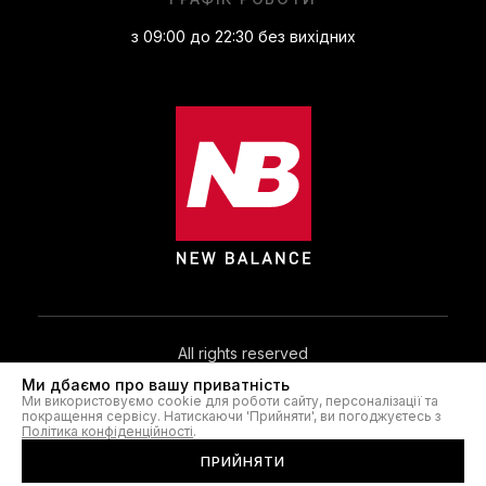
з 09:00 до 22:30 без вихідних
All rights reserved
Ми дбаємо про вашу приватність
Ми використовуємо cookie для роботи сайту, персоналізації та
© 2026. NB.IN.UA®
покращення сервісу. Натискаючи 'Прийняти', ви погоджуєтесь з
Політика конфіденційності
.
ПРИЙНЯТИ