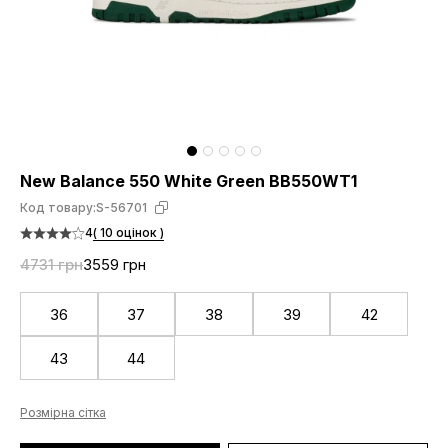
New Balance 550 White Green BB550WT1
Код товару:
S-56701
4
( 10 оцінок )
4731 грн
3559 грн
36
37
38
39
42
43
44
Розмірна сітка