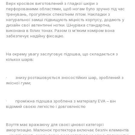
Верх кросівок виготовлений з гладкої шкіри з
перфорованими областями, щоб ногам було зручно під час
тренувань, прогулянок спекотним літом. Накладки з
натуральної замші підвищують міцність корпусу, додають у
дизайн свої автентичні нотки. Шнурівка стандартна,
виконана в білих тонах. Разом із м'яким коміром вона
забезпечує надійну фіксацію.
На окрему увагу заслуговує підошва, що складається з
кількох шарів:
· знизу розташовується зносостійких шар, зроблений з
якісної гуми;
· проміжна підошва зроблена з матеріалу EVA – він
відомий своєю легкістю і довговічністю
Взуття має вражаючу для своєї цінової категорії
амортизацію. Малюнок протектора включає безліч елементів