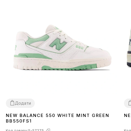
Додати
NEW BALANCE 550 WHITE MINT GREEN
NE
36
37
38
43
3
BB550FS1
Код товару:
S-57275
Код