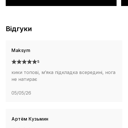
Відгуки
Maksym
5
кики топові, м’яка підкладка всередині, нога
не натирає
05/05/26
Артём Кузьмин