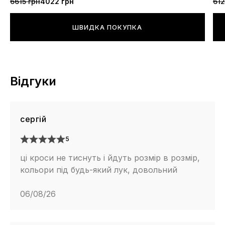
6615 грн
4022 грн
612
ШВИДКА ПОКУПКА
Відгуки
сергій
5
ці кроси не тиснуть і йдуть розмір в розмір,
кольори під будь-який лук, довольний
06/08/26