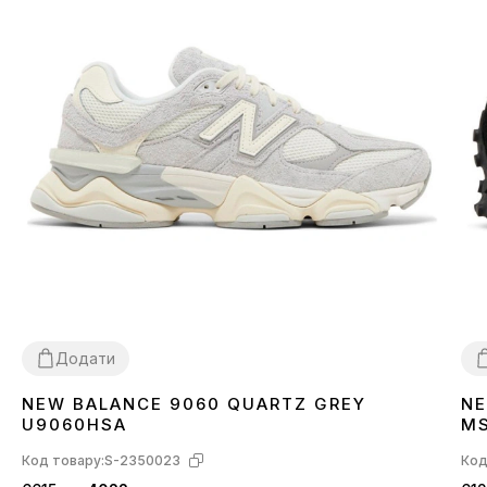
Додати
NEW BALANCE 9060 QUARTZ GREY
NE
36
37
38
39
40
41
42
43
44
45
3
U9060HSA
M
Код товару:
S-2350023
Код