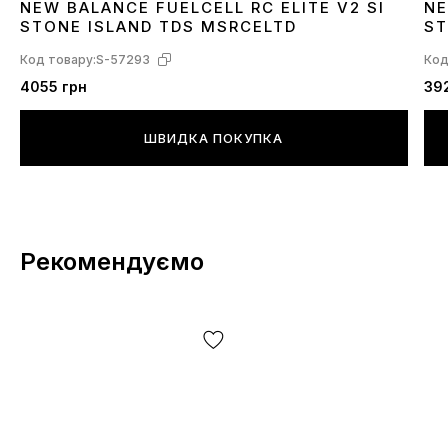
NEW BALANCE FUELCELL RC ELITE V2 SI
NE
40
41
3
STONE ISLAND TDS MSRCELTD
S
Код товару:
S-57293
Код
4055 грн
39
ШВИДКА ПОКУПКА
Рекомендуємо