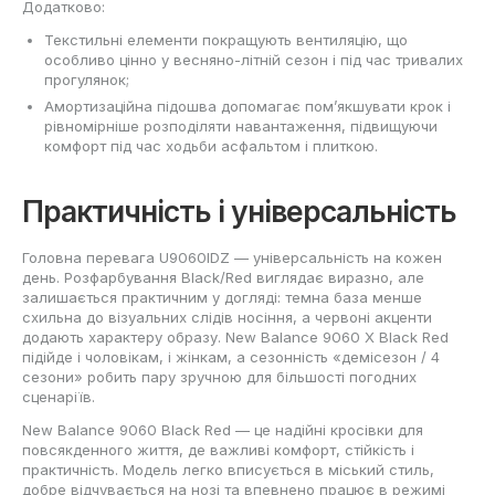
Додатково:
Текстильні елементи покращують вентиляцію, що
особливо цінно у весняно-літній сезон і під час тривалих
прогулянок;
Амортизаційна підошва допомагає пом’якшувати крок і
рівномірніше розподіляти навантаження, підвищуючи
комфорт під час ходьби асфальтом і плиткою.
Практичність і універсальність
Головна перевага U9060IDZ — універсальність на кожен
день. Розфарбування Black/Red виглядає виразно, але
залишається практичним у догляді: темна база менше
схильна до візуальних слідів носіння, а червоні акценти
додають характеру образу. New Balance 9060 X Black Red
підійде і чоловікам, і жінкам, а сезонність «демісезон / 4
сезони» робить пару зручною для більшості погодних
сценаріїв.
New Balance 9060 Black Red — це надійні кросівки для
повсякденного життя, де важливі комфорт, стійкість і
практичність. Модель легко вписується в міський стиль,
добре відчувається на нозі та впевнено працює в режимі