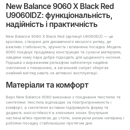
New Balance 9060 X Black Red
U9060IDZ: функціональність,
надійність і практичність
New Balance 9060 X Black Red (артикул U9060IDZ) — це
кросівки, створені для динамічного міського ритму, де
важливі стабільність, зручність і впевнена посадка. Модель
9060 поєднує продуману конструкцію та сучасні матеріали,
завдяки чому пара добре підходить для щоденного носіння.
Підошва з вираженим рельєфом забезпечує надійне
зчеплення з поверхнею, а загальний силует зберігає
охайний вигляд навіть за активної експлуатації.
Матеріали та комфорт
Верх New Balance 9060 виконано з поєднання текстилю та
синтетики: текстиль відповідає за повітропроникність і
комфорт, а синтетичні вставки підтримують форму та
додають зносостійкості в ключових зонах. Внутрішня
частина м’яко прилягає до стопи, знижуючи ризик натирань і
роблячи посадку стабільнішою протягом дня.