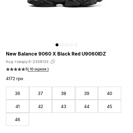
New Balance 9060 X Black Red U9060IDZ
Код товару:
S-2358133
5
( 10 оцінок )
4172 грн
36
37
38
39
40
41
42
43
44
45
46