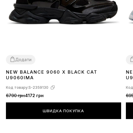
Додати
NEW BALANCE 9060 X BLACK CAT
NE
36
37
38
40
41
42
43
44
45
3
U9060IMA
U9
Код товару:
S-2359130
Код
6790 грн
4172 грн
695
ШВИДКА ПОКУПКА