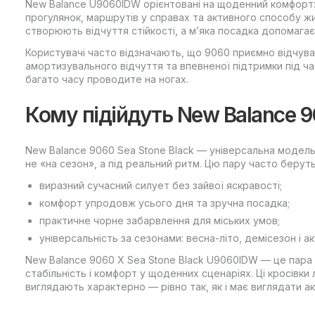
New Balance U9060IDW орієнтовані на щоденний комфорт:
прогулянок, маршрутів у справах та активного способу 
створюють відчуття стійкості, а м’яка посадка допомагає
Користувачі часто відзначають, що 9060 приємно відчува
амортизувального відчуття та впевненої підтримки під ч
багато часу проводите на ногах.
Кому підійдуть New Balance
New Balance 9060 Sea Stone Black — універсальна модель д
не «на сезон», а під реальний ритм. Цю пару часто беруть 
виразний сучасний силует без зайвої яскравості;
комфорт упродовж усього дня та зручна посадка;
практичне чорне забарвлення для міських умов;
універсальність за сезонами: весна-літо, демісезон і а
New Balance 9060 X Sea Stone Black U9060IDW — це пара д
стабільність і комфорт у щоденних сценаріях. Ці кросівк
виглядають характерно — рівно так, як і має виглядати ак