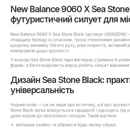
New Balance 9060 X Sea Ston
футуристичний силует для мі
New Balance 9060 X Sea Stone Black (артикул U9060IDW) 
спадщину бренду із сучасним, трохи «технічним» дизайн
щоденну динаміку: багато руху, різні покриття, активний 
компромісів щодо зручності.
У кольорі Sea Stone Black пара виглядає стримано й упев
форми, а багатошаровість верху робить силует виразним н
Дизайн Sea Stone Black: практ
універсальність
Чорний колір — це не лише про естетику, а й про зручніс
Stone Black легко вписується в гардероб і підходить під р
дрес-кодом до прогулянок і поїздок. Такий відтінок:
виглядає охайно та зібрано в будь-якому образі;