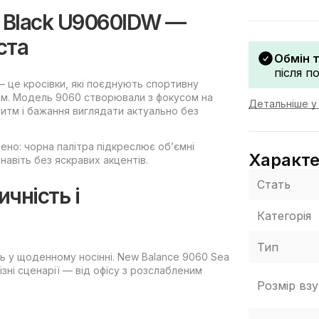
e Black U9060IDW —
ста
Обмін 
після п
— це кросівки, які поєднують спортивну
ом. Модель 9060 створювали з фокусом на
Детальніше у 
ритм і бажання виглядати актуально без
нено: чорна палітра підкреслює об’ємні
Характ
авіть без яскравих акцентів.
Стать
ичність і
Категорія
Тип
ть у щоденному носінні. New Balance 9060 Sea
ізні сценарії — від офісу з розслабленим
Розмір взу