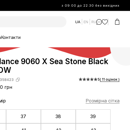
з 09:00 до 22:30 без вихідних
UA
EN
RU
а
Контакти
ance 9060 X Sea Stone Black
IDW
5
( 11 оцінок )
358423
0 грн
мір
Розмірна сітка
37
38
39