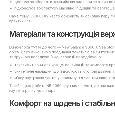
допомагає зберігати «свіжий» вигляд пари за активної 
підкреслює архітектуру масивної підошви та багатоша
Саме тому U9060IDW часто обирають як основну пару «на 
практичність.
Матеріали та конструкція вер
Dunk-епоха тут ні до чого — New Balance 9060 X Sea Stone
об’єм. Верх виконано з поєднання текстилю та синтетики:
та зручною посадкою. У конструкції передбачено:
текстильні зони для кращої вентиляції та комфорту пр
синтетичні накладки, що підсилюють ключові ділянки 
м’яку внутрішню частину, приємну під час тривалої хо
Такий підхід робить NB 9060 зручними в місті, де важливі 
взуття з ранку до вечора.
Комфорт на щодень і стабільн