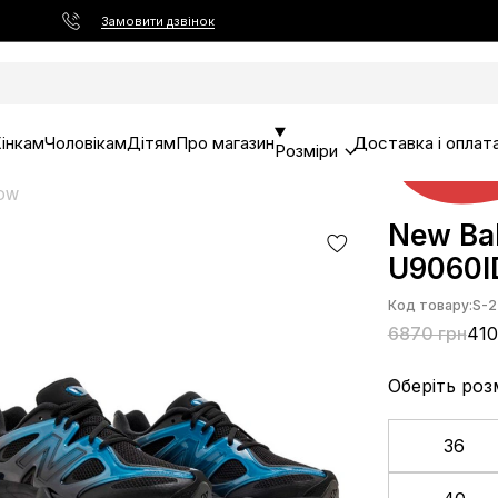
Замовити дзвінок
інкам
Чоловікам
Дітям
Про магазин
Доставка і оплат
Розміри
IDW
New Bal
U9060
Код товару:
S-2
6870 грн
410
Оберіть роз
36