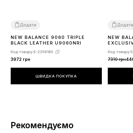
Додати
Додат
NEW BALANCE 9060 TRIPLE
NEW BAL
41
42
43
44
45
36
37
38
39
BLACK LEATHER U9060NRI
EXCLUSI
U9060JB
Код товару:
S-2359180
Код товару:
S
3972 грн
7310 грн
44
ШВИДКА ПОКУПКА
Рекомендуємо