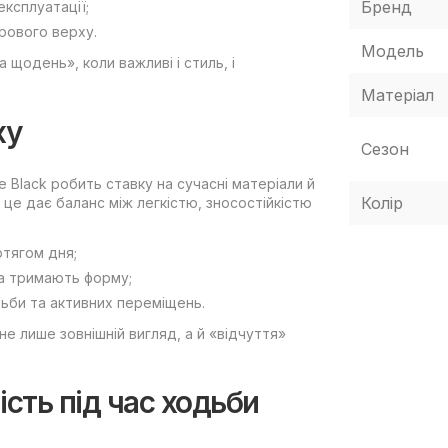
Бренд
експлуатації;
рового верху.
Модель
щодень», коли важливі і стиль, і
Матеріал
ху
Сезон
 Black робить ставку на сучасні матеріали й
Колір
 це дає баланс між легкістю, зносостійкістю
отягом дня;
та тримають форму;
дьби та активних переміщень.
не лише зовнішній вигляд, а й «відчуття»
ість під час ходьби