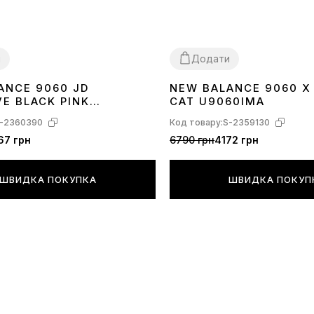
и
Додати
ANCE 9060 JD
NEW BALANCE 9060 X
40
41
36
37
38
40
41
42
43
44
45
VE BLACK PINK
CAT U9060IMA
R
-2360390
Код товару:
S-2359130
67 грн
6790 грн
4172 грн
ШВИДКА ПОКУПКА
ШВИДКА ПОКУП