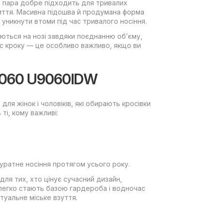
 пара добре підходить для тривалих
життя. Масивна підошва й продумана форма
 уникнути втоми під час тривалого носіння.
ються на нозі завдяки поєднанню об’єму,
ас кроку — це особливо важливо, якщо ви
 9060 U9060IDW
ля жінок і чоловіків, які обирають кросівки
ті, кому важливі:
куратне носіння протягом усього року.
ля тих, хто цінує сучасний дизайн,
и легко стають базою гардероба і водночас
туальне міське взуття.