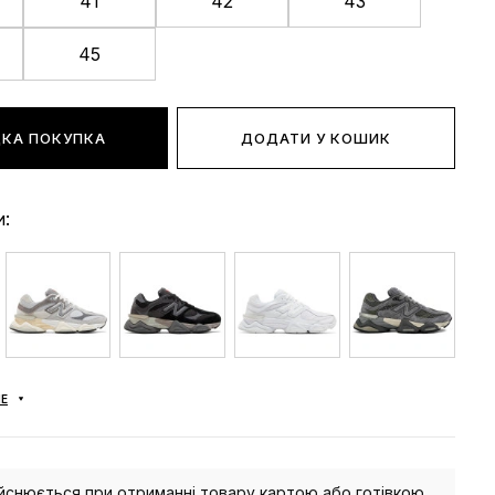
41
42
43
45
КА ПОКУПКА
ДОДАТИ У КОШИК
и:
Е
йснюється при отриманні товару картою або готівкою.