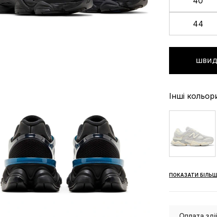
40
44
ШВИД
Інші кольор
ПОКАЗАТИ БІЛЬШ
Оплата зді